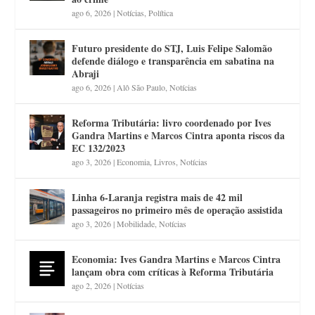
ago 6, 2026
|
Notícias
,
Política
Futuro presidente do STJ, Luis Felipe Salomão
defende diálogo e transparência em sabatina na
Abraji
ago 6, 2026
|
Alô São Paulo
,
Notícias
Reforma Tributária: livro coordenado por Ives
Gandra Martins e Marcos Cintra aponta riscos da
EC 132/2023
ago 3, 2026
|
Economia
,
Livros
,
Notícias
Linha 6-Laranja registra mais de 42 mil
passageiros no primeiro mês de operação assistida
ago 3, 2026
|
Mobilidade
,
Notícias
Economia: Ives Gandra Martins e Marcos Cintra
lançam obra com críticas à Reforma Tributária
ago 2, 2026
|
Notícias