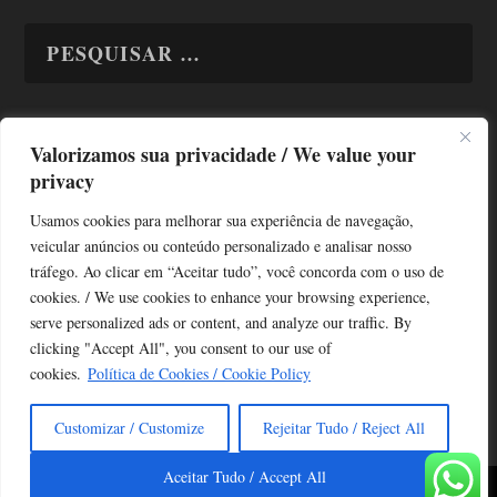
Valorizamos sua privacidade / We value your
TODAS OS ASSUNTOS
privacy
Usamos cookies para melhorar sua experiência de navegação,
veicular anúncios ou conteúdo personalizado e analisar nosso
tráfego. Ao clicar em “Aceitar tudo”, você concorda com o uso de
cookies. / We use cookies to enhance your browsing experience,
serve personalized ads or content, and analyze our traffic. By
Copyright © Alô Tatuapé 2013 / 2026
clicking "Accept All", you consent to our use of
Desenvolvido por ALOSP MKT DIGITAL
cookies.
Política de Cookies / Cookie Policy
Customizar / Customize
Rejeitar Tudo / Reject All
Aceitar Tudo / Accept All
Copyright 2021
Alô Tatuapé
| Elaborado por
Alô São Paulo