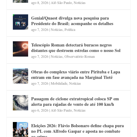
ago 8, 2026
|
Alô São Paulo
,
Notícias
Genial/Quaest divulga nova pesquisa para
Presidente do Brasil; acompanhe os detalhes
ago 7, 2026
|
Notícias
,
Política
Telescópio Roman detectará buracos negros
distantes que destroem estrelas como o nosso Sol
ago 7, 2026
|
Notícias
,
Observatório Roman
Obras do complexo viário entre Pirituba e Lapa
entram em fase avançada na Marginal Tietê
ago 7, 2026
|
Mobilidade
,
Notícias
Passagem de ciclone extratropical coloca SP em
alerta para rajadas de vento de até 100 km/h
ago 6, 2026
|
Alô São Paulo
,
Notícias
Eleições 2026: Flávio Bolsonaro define chapa pura
no PL com Alfredo Gaspar e aposta no combate
ao crime