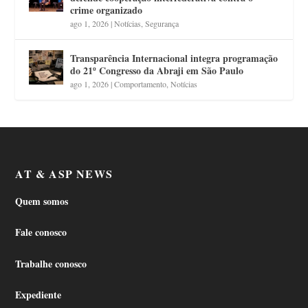
crime organizado
ago 1, 2026
|
Notícias
,
Segurança
Transparência Internacional integra programação
do 21º Congresso da Abraji em São Paulo
ago 1, 2026
|
Comportamento
,
Notícias
AT & ASP NEWS
Quem somos
Fale conosco
Trabalhe conosco
Expediente