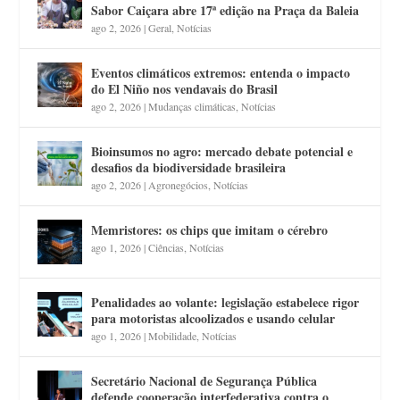
Sabor Caiçara abre 17ª edição na Praça da Baleia
ago 2, 2026
|
Geral
,
Notícias
Eventos climáticos extremos: entenda o impacto
do El Niño nos vendavais do Brasil
ago 2, 2026
|
Mudanças climáticas
,
Notícias
Bioinsumos no agro: mercado debate potencial e
desafios da biodiversidade brasileira
ago 2, 2026
|
Agronegócios
,
Notícias
Memristores: os chips que imitam o cérebro
ago 1, 2026
|
Ciências
,
Notícias
Penalidades ao volante: legislação estabelece rigor
para motoristas alcoolizados e usando celular
ago 1, 2026
|
Mobilidade
,
Notícias
Secretário Nacional de Segurança Pública
defende cooperação interfederativa contra o