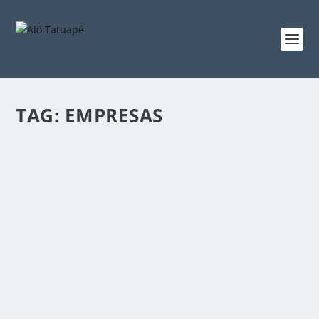
TAG:
EMPRESAS
COMO A RIGIDEZ DA PEC DAS 40 HORAS
COMPROMETE O EQUILÍBRIO FINANCEIRO
DAS EMPRESAS
Negócios
,
Notícias
Ao impor modelo uniforme para setores
heterogêneos, proposta em tramitação no Senado
atropela a autonomia sindical, eleva custos
operacionais e cria risco de colapso em serviços