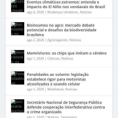
Eventos climáticos extremos: entenda o
impacto do El Niño nos vendavais do Brasil
ago 2, 2026
|
Mudanças climáticas
,
Notícias
Bioinsumos no agro: mercado debate
potencial e desafios da biodiversidade
brasileira
ago 2, 2026
|
Agronegócios
,
Notícias
Memristores: os chips que imitam o cérebro
ago 1, 2026
|
Ciências
,
Notícias
Penalidades ao volante: legislação
estabelece rigor para motoristas
alcoolizados e usando celular
ago 1, 2026
|
Mobilidade
,
Notícias
Secretário Nacional de Segurança Pública
defende cooperação interfederativa contra
o crime organizado
ago 1, 2026
|
Notícias
,
Segurança