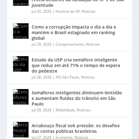
juventude
jul 30, 2026
|
História de SP
,
Notícias
Como a corrupção impacta o dia a dia e
mantém o Brasil estagnado em ranking
global
jul 29, 2026
|
Comportamento
,
Notícias
Estudo da USP cria semáforo inteligente
que reduz em até 71% o tempo de espera
do pedestre
jul 28, 2026
|
Alô São Paulo
,
Notícias
Semáforos inteligentes diminuem lentidão
e aumentam fluidez do trânsito em São
Paulo
jul 28, 2026
|
Mobilidade
,
Notícias
Arcabouço fiscal sob pressão: os desafios
das contas públicas brasileiras
jul 27, 2026
|
Economia
,
Notícias