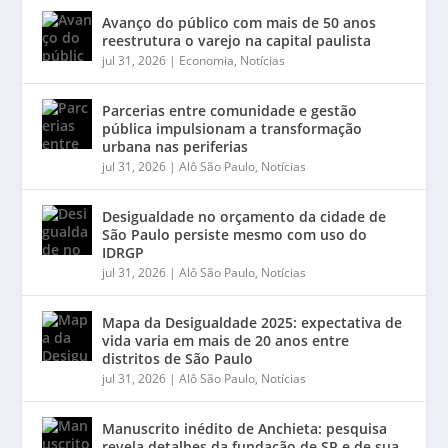
Avanço do público com mais de 50 anos
reestrutura o varejo na capital paulista
jul 31, 2026
|
Economia
,
Notícias
Parcerias entre comunidade e gestão
pública impulsionam a transformação
urbana nas periferias
jul 31, 2026
|
Alô São Paulo
,
Notícias
Desigualdade no orçamento da cidade de
São Paulo persiste mesmo com uso do
IDRGP
jul 31, 2026
|
Alô São Paulo
,
Notícias
Mapa da Desigualdade 2025: expectativa de
vida varia em mais de 20 anos entre
distritos de São Paulo
jul 31, 2026
|
Alô São Paulo
,
Notícias
Manuscrito inédito de Anchieta: pesquisa
revela detalhes da fundação de SP e de sua