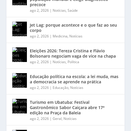
precoce
ago 2, 2026
|
Notícias
,
Saúde
Jet Lag: porque acontece e o que faz ao seu
corpo
ago 2, 2026
|
Medicina
,
Notícias
Eleições 2026: Tereza Cristina e Flávio
Bolsonaro negociam vaga de vice na chapa
ago 2, 2026
|
Notícias
,
Política
Educação política na escola: a lei muda, mas
a democracia se aprende na prática
ago 2, 2026
|
Educação
,
Notícias
Turismo em Ubatuba: Festival
Gastronômico Sabor Caiçara abre 17ª
edição na Praça da Baleia
ago 2, 2026
|
Geral
,
Notícias