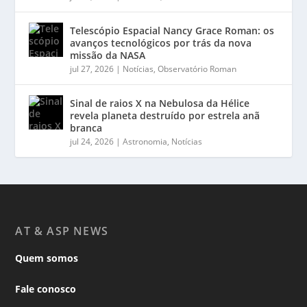
Telescópio Espacial Nancy Grace Roman: os
avanços tecnológicos por trás da nova
missão da NASA
jul 27, 2026
|
Notícias
,
Observatório Roman
Sinal de raios X na Nebulosa da Hélice
revela planeta destruído por estrela anã
branca
jul 24, 2026
|
Astronomia
,
Notícias
AT & ASP NEWS
Quem somos
Fale conosco