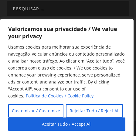
Valorizamos sua privacidade / We value
your privacy
TODAS OS ASSUNTOS
Usamos cookies para melhorar sua experiência de
navegação, veicular anúncios ou conteúdo personalizado
e analisar nosso tráfego. Ao clicar em “Aceitar tudo”, você
concorda com o uso de cookies. / We use cookies to
enhance your browsing experience, serve personalized
ads or content, and analyze our traffic. By clicking
Copyright © Alô Tatuapé 2013 / 2026
"Accept All", you consent to our use of
Desenvolvido por ALOSP MKT DIGITAL
cookies.
Política de Cookies / Cookie Policy
Customizar / Customize
Rejeitar Tudo / Reject All
Aceitar Tudo / Accept All
Copyright 2021
| Elaborado por
Alô Tatuapé
Alô São Paulo