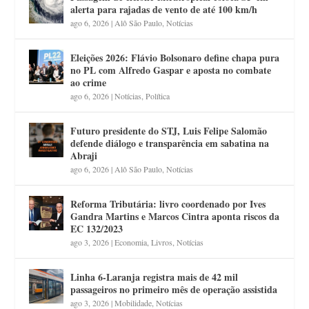
alerta para rajadas de vento de até 100 km/h
ago 6, 2026
|
Alô São Paulo
,
Notícias
Eleições 2026: Flávio Bolsonaro define chapa pura
no PL com Alfredo Gaspar e aposta no combate
ao crime
ago 6, 2026
|
Notícias
,
Política
Futuro presidente do STJ, Luis Felipe Salomão
defende diálogo e transparência em sabatina na
Abraji
ago 6, 2026
|
Alô São Paulo
,
Notícias
Reforma Tributária: livro coordenado por Ives
Gandra Martins e Marcos Cintra aponta riscos da
EC 132/2023
ago 3, 2026
|
Economia
,
Livros
,
Notícias
Linha 6-Laranja registra mais de 42 mil
passageiros no primeiro mês de operação assistida
ago 3, 2026
|
Mobilidade
,
Notícias