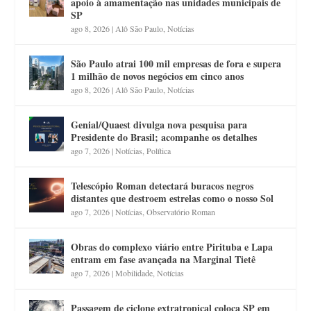
apoio à amamentação nas unidades municipais de
SP
ago 8, 2026
|
Alô São Paulo
,
Notícias
São Paulo atrai 100 mil empresas de fora e supera
1 milhão de novos negócios em cinco anos
ago 8, 2026
|
Alô São Paulo
,
Notícias
Genial/Quaest divulga nova pesquisa para
Presidente do Brasil; acompanhe os detalhes
ago 7, 2026
|
Notícias
,
Política
Telescópio Roman detectará buracos negros
distantes que destroem estrelas como o nosso Sol
ago 7, 2026
|
Notícias
,
Observatório Roman
Obras do complexo viário entre Pirituba e Lapa
entram em fase avançada na Marginal Tietê
ago 7, 2026
|
Mobilidade
,
Notícias
Passagem de ciclone extratropical coloca SP em