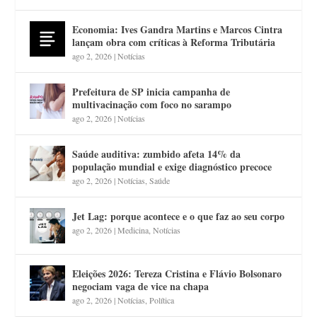
Economia: Ives Gandra Martins e Marcos Cintra
lançam obra com críticas à Reforma Tributária
ago 2, 2026
|
Notícias
Prefeitura de SP inicia campanha de
multivacinação com foco no sarampo
ago 2, 2026
|
Notícias
Saúde auditiva: zumbido afeta 14% da
população mundial e exige diagnóstico precoce
ago 2, 2026
|
Notícias
,
Saúde
Jet Lag: porque acontece e o que faz ao seu corpo
ago 2, 2026
|
Medicina
,
Notícias
Eleições 2026: Tereza Cristina e Flávio Bolsonaro
negociam vaga de vice na chapa
ago 2, 2026
|
Notícias
,
Política