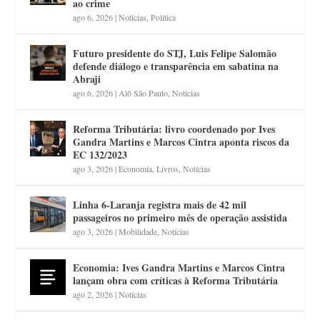
ao crime
ago 6, 2026
|
Notícias
,
Política
Futuro presidente do STJ, Luis Felipe Salomão
defende diálogo e transparência em sabatina na
Abraji
ago 6, 2026
|
Alô São Paulo
,
Notícias
Reforma Tributária: livro coordenado por Ives
Gandra Martins e Marcos Cintra aponta riscos da
EC 132/2023
ago 3, 2026
|
Economia
,
Livros
,
Notícias
Linha 6-Laranja registra mais de 42 mil
passageiros no primeiro mês de operação assistida
ago 3, 2026
|
Mobilidade
,
Notícias
Economia: Ives Gandra Martins e Marcos Cintra
lançam obra com críticas à Reforma Tributária
ago 2, 2026
|
Notícias