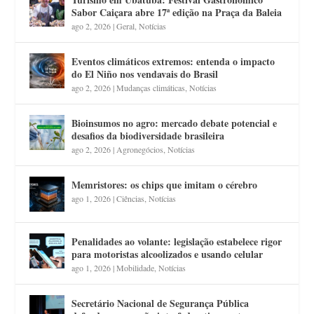
Sabor Caiçara abre 17ª edição na Praça da Baleia
ago 2, 2026
|
Geral
,
Notícias
Eventos climáticos extremos: entenda o impacto
do El Niño nos vendavais do Brasil
ago 2, 2026
|
Mudanças climáticas
,
Notícias
Bioinsumos no agro: mercado debate potencial e
desafios da biodiversidade brasileira
ago 2, 2026
|
Agronegócios
,
Notícias
Memristores: os chips que imitam o cérebro
ago 1, 2026
|
Ciências
,
Notícias
Penalidades ao volante: legislação estabelece rigor
para motoristas alcoolizados e usando celular
ago 1, 2026
|
Mobilidade
,
Notícias
Secretário Nacional de Segurança Pública