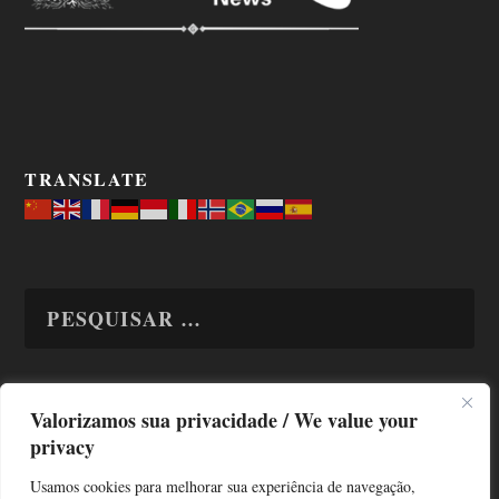
TRANSLATE
Valorizamos sua privacidade / We value your
TODAS OS ASSUNTOS
privacy
Usamos cookies para melhorar sua experiência de navegação,