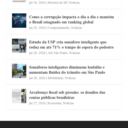
jul 30, 2026
|
História de SP
,
Notícias
Como a corrupção impacta o dia a dia e mantém
o Brasil estagnado em ranking global
jul 29, 2026
|
Comportamento
,
Notícias
Estudo da USP cria semáforo inteligente que
reduz em até 71% o tempo de espera do pedestre
jul 28, 2026
|
Alô São Paulo
,
Notícias
Semáforos inteligentes diminuem lentidão e
aumentam fluidez do trânsito em São Paulo
jul 28, 2026
|
Mobilidade
,
Notícias
Arcabouço fiscal sob pressão: os desafios das
contas públicas brasileiras
jul 27, 2026
|
Economia
,
Notícias