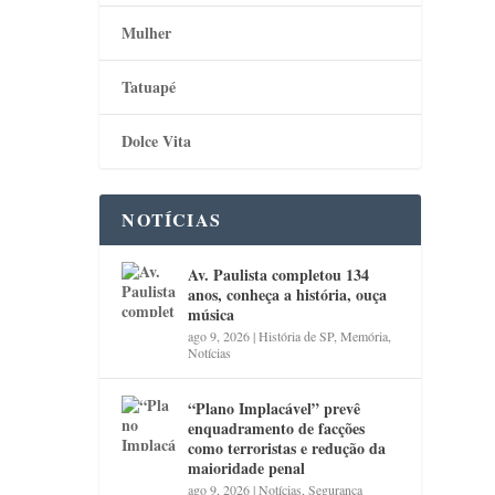
Mulher
Tatuapé
Dolce Vita
NOTÍCIAS
Av. Paulista completou 134
anos, conheça a história, ouça
música
ago 9, 2026
|
História de SP
,
Memória
,
Notícias
“Plano Implacável” prevê
enquadramento de facções
como terroristas e redução da
maioridade penal
ago 9, 2026
|
Notícias
,
Segurança