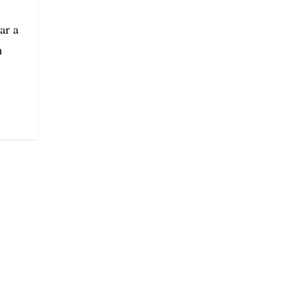
ar a
m