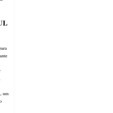
UL
para
ante
r
á
z, um
o