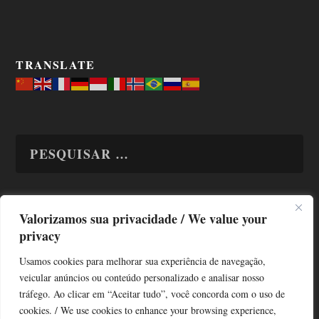
TRANSLATE
Valorizamos sua privacidade / We value your
TODAS OS ASSUNTOS
privacy
Usamos cookies para melhorar sua experiência de navegação,
veicular anúncios ou conteúdo personalizado e analisar nosso
tráfego. Ao clicar em “Aceitar tudo”, você concorda com o uso de
cookies. / We use cookies to enhance your browsing experience,