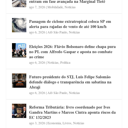
entram em fase avançada na Marginal Tietê
ago 7, 2026
|
Mobilidade
,
Notícias
Passagem de ciclone extratropical coloca SP em
alerta para rajadas de vento de até 100 km/h
ago 6, 2026
|
Alô São Paulo
,
Notícias
Eleições 2026: Flávio Bolsonaro define chapa pura
no PL com Alfredo Gaspar e aposta no combate
ao crime
ago 6, 2026
|
Notícias
,
Política
Futuro presidente do STJ, Luis Felipe Salomão
defende diálogo e transparência em sabatina na
Abraji
ago 6, 2026
|
Alô São Paulo
,
Notícias
Reforma Tributária: livro coordenado por Ives
Gandra Martins e Marcos Cintra aponta riscos da
EC 132/2023
ago 3, 2026
|
Economia
,
Livros
,
Notícias