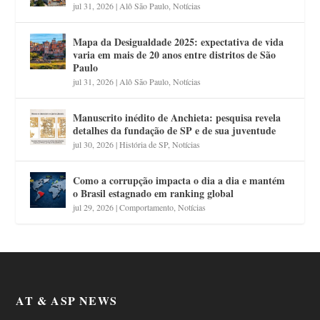
jul 31, 2026
|
Alô São Paulo
,
Notícias
Mapa da Desigualdade 2025: expectativa de vida
varia em mais de 20 anos entre distritos de São
Paulo
jul 31, 2026
|
Alô São Paulo
,
Notícias
Manuscrito inédito de Anchieta: pesquisa revela
detalhes da fundação de SP e de sua juventude
jul 30, 2026
|
História de SP
,
Notícias
Como a corrupção impacta o dia a dia e mantém
o Brasil estagnado em ranking global
jul 29, 2026
|
Comportamento
,
Notícias
AT & ASP NEWS