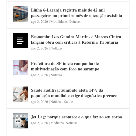
Linha 6-Laranja registra mais de 42 mil
passageiros no primeiro mês de operação assistida
ago 3, 2026
|
Mobilidade
,
Notícias
Economia: Ives Gandra Martins e Marcos Cintra
lançam obra com críticas à Reforma Tributária
ago 2, 2026
|
Notícias
Prefeitura de SP inicia campanha de
multivacinação com foco no sarampo
ago 2, 2026
|
Notícias
Saúde auditiva: zumbido afeta 14% da
população mundial e exige diagnóstico precoce
ago 2, 2026
|
Notícias
,
Saúde
Jet Lag: porque acontece e o que faz ao seu corpo
ago 2, 2026
|
Medicina
,
Notícias