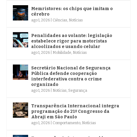
Memristores: os chips que imitam o
cérebro
ago 1, 2026
|
Ciências
,
Notícias
Penalidades ao volante: legislação
estabelece rigor para motoristas
alcoolizados e usando celular
ago 1, 2026
|
Mobilidade
,
Notícias
Secretário Nacional de Segurança
Pública defende cooperação
interfederativa contra o crime
organizado
ago 1, 2026
|
Notícias
,
Segurança
Transparência Internacional integra
programação do 21º Congresso da
Abraji em São Paulo
ago 1, 2026
|
Comportamento
,
Notícias