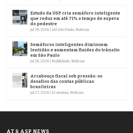
Estudo da USP cria semáforo inteligente
que reduz em até 71% o tempo de espera
do pedestre
jul 28, 2026
|
Alô São Paulo
,
Notícias
Semáforos inteligentes diminuem
lentidão e aumentam fluidez do trânsito
em São Paulo
jul 28, 2026
|
Mobilidade
,
Notícias
Arcabouço fiscal sob pressão: os
desafios das contas públicas
brasileiras
jul 27, 2026
|
Economia
,
Notícias
AT & ASP NEWS