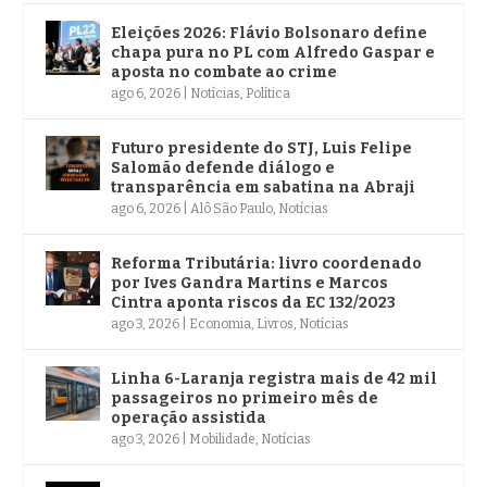
Eleições 2026: Flávio Bolsonaro define
chapa pura no PL com Alfredo Gaspar e
aposta no combate ao crime
ago 6, 2026
|
Notícias
,
Política
Futuro presidente do STJ, Luis Felipe
Salomão defende diálogo e
transparência em sabatina na Abraji
ago 6, 2026
|
Alô São Paulo
,
Notícias
Reforma Tributária: livro coordenado
por Ives Gandra Martins e Marcos
Cintra aponta riscos da EC 132/2023
ago 3, 2026
|
Economia
,
Livros
,
Notícias
Linha 6-Laranja registra mais de 42 mil
passageiros no primeiro mês de
operação assistida
ago 3, 2026
|
Mobilidade
,
Notícias