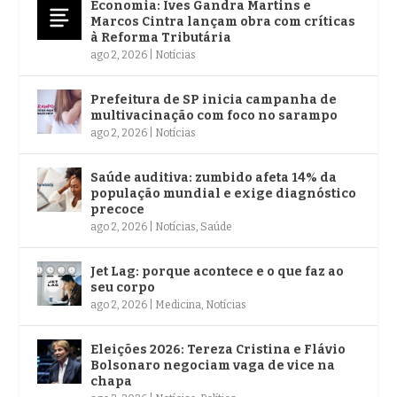
Economia: Ives Gandra Martins e
Marcos Cintra lançam obra com críticas
à Reforma Tributária
ago 2, 2026
|
Notícias
Prefeitura de SP inicia campanha de
multivacinação com foco no sarampo
ago 2, 2026
|
Notícias
Saúde auditiva: zumbido afeta 14% da
população mundial e exige diagnóstico
precoce
ago 2, 2026
|
Notícias
,
Saúde
Jet Lag: porque acontece e o que faz ao
seu corpo
ago 2, 2026
|
Medicina
,
Notícias
Eleições 2026: Tereza Cristina e Flávio
Bolsonaro negociam vaga de vice na
chapa