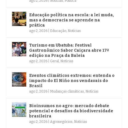
ago 2, 2026
|
Notícias
,
Política
Educação política na escola: a lei muda,
mas a democracia se aprende na
prática
ago 2, 2026
|
Educação
,
Notícias
Turismo em Ubatuba: Festival
Gastronômico Sabor Caiçara abre 17ª
edição na Praça da Baleia
ago 2, 2026
|
Geral
,
Notícias
Eventos climáticos extremos: entenda o
impacto do El Niño nos vendavais do
Brasil
ago 2, 2026
|
Mudanças climáticas
,
Notícias
Bioinsumos no agro: mercado debate
potencial e desafios da biodiversidade
brasileira
ago 2, 2026
|
Agronegócios
,
Notícias