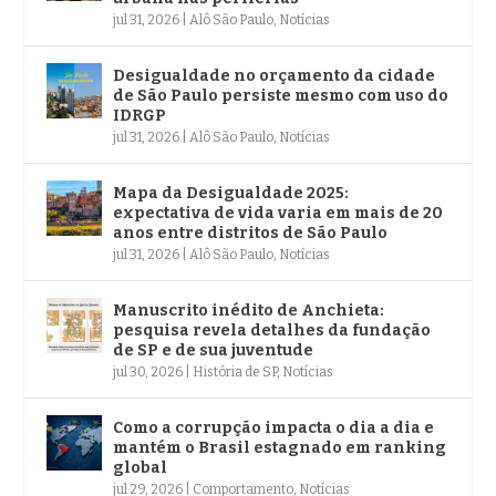
jul 31, 2026
|
Alô São Paulo
,
Notícias
Desigualdade no orçamento da cidade
de São Paulo persiste mesmo com uso do
IDRGP
jul 31, 2026
|
Alô São Paulo
,
Notícias
Mapa da Desigualdade 2025:
expectativa de vida varia em mais de 20
anos entre distritos de São Paulo
jul 31, 2026
|
Alô São Paulo
,
Notícias
Manuscrito inédito de Anchieta:
pesquisa revela detalhes da fundação
de SP e de sua juventude
jul 30, 2026
|
História de SP
,
Notícias
Como a corrupção impacta o dia a dia e
mantém o Brasil estagnado em ranking
global
jul 29, 2026
|
Comportamento
,
Notícias