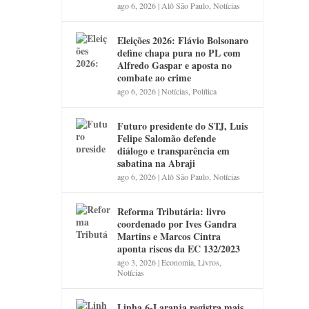
ago 6, 2026
|
Alô São Paulo
,
Notícias
Eleições 2026: Flávio Bolsonaro
define chapa pura no PL com
Alfredo Gaspar e aposta no
combate ao crime
ago 6, 2026
|
Notícias
,
Política
Futuro presidente do STJ, Luis
Felipe Salomão defende
diálogo e transparência em
sabatina na Abraji
ago 6, 2026
|
Alô São Paulo
,
Notícias
Reforma Tributária: livro
coordenado por Ives Gandra
Martins e Marcos Cintra
aponta riscos da EC 132/2023
ago 3, 2026
|
Economia
,
Livros
,
Notícias
Linha 6-Laranja registra mais