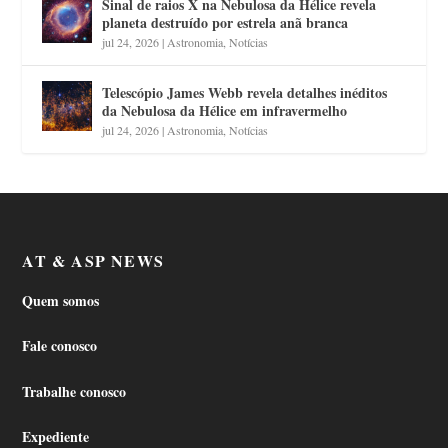
Sinal de raios X na Nebulosa da Hélice revela
planeta destruído por estrela anã branca
jul 24, 2026
|
Astronomia
,
Notícias
Telescópio James Webb revela detalhes inéditos
da Nebulosa da Hélice em infravermelho
jul 24, 2026
|
Astronomia
,
Notícias
AT & ASP NEWS
Quem somos
Fale conosco
Trabalhe conosco
Expediente