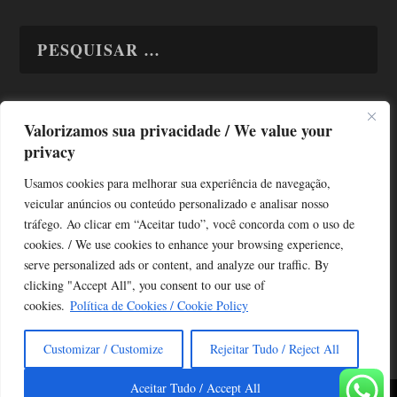
Valorizamos sua privacidade / We value your
TODAS OS ASSUNTOS
privacy
Usamos cookies para melhorar sua experiência de navegação,
veicular anúncios ou conteúdo personalizado e analisar nosso
tráfego. Ao clicar em “Aceitar tudo”, você concorda com o uso de
cookies. / We use cookies to enhance your browsing experience,
serve personalized ads or content, and analyze our traffic. By
Copyright © Alô Tatuapé 2013 / 2026
clicking "Accept All", you consent to our use of
Desenvolvido por ALOSP MKT DIGITAL
cookies.
Política de Cookies / Cookie Policy
Customizar / Customize
Rejeitar Tudo / Reject All
Aceitar Tudo / Accept All