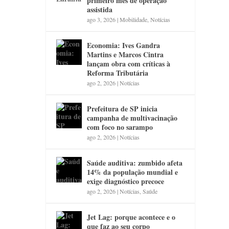
primeiro mês de operação
assistida
ago 3, 2026
|
Mobilidade
,
Notícias
Economia: Ives Gandra
Martins e Marcos Cintra
lançam obra com críticas à
Reforma Tributária
ago 2, 2026
|
Notícias
Prefeitura de SP inicia
campanha de multivacinação
com foco no sarampo
ago 2, 2026
|
Notícias
Saúde auditiva: zumbido afeta
14% da população mundial e
exige diagnóstico precoce
ago 2, 2026
|
Notícias
,
Saúde
Jet Lag: porque acontece e o
que faz ao seu corpo