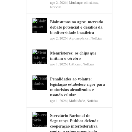
ago 2, 2026
|
Mudanças climáticas
,
Notícias
Bioinsumos no agro: mercado
debate potencial e desafios da
biodiversidade brasileira
ago 2, 2026
|
Agronegócios
,
Notícias
Memristores: os chips que
imitam o cérebro
ago 1, 2026
|
Ciências
,
Notícias
Penalidades ao volante:
legislação estabelece rigor para
motoristas alcoolizados e
usando celular
ago 1, 2026
|
Mobilidade
,
Notícias
Secretário Nacional de
Segurança Pública defende
cooperação interfederativa
contra o crime organizado