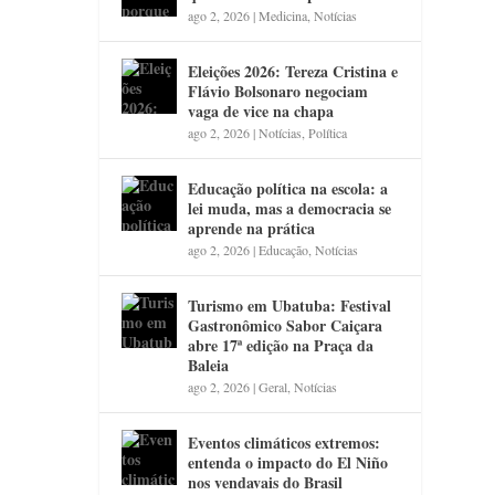
ago 2, 2026
|
Medicina
,
Notícias
Eleições 2026: Tereza Cristina e
Flávio Bolsonaro negociam
vaga de vice na chapa
ago 2, 2026
|
Notícias
,
Política
Educação política na escola: a
lei muda, mas a democracia se
aprende na prática
ago 2, 2026
|
Educação
,
Notícias
Turismo em Ubatuba: Festival
Gastronômico Sabor Caiçara
abre 17ª edição na Praça da
Baleia
ago 2, 2026
|
Geral
,
Notícias
Eventos climáticos extremos:
entenda o impacto do El Niño
nos vendavais do Brasil