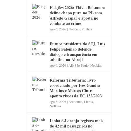
Eleições 2026: Flávio Bolsonaro
define chapa pura no PL com
Alfredo Gaspar e aposta no
combate ao crime
ago 6, 2026
|
Notícias
,
Política
Futuro presidente do STJ, Luis
Felipe Salomão defende
diálogo e transparência em
sabatina na Abraji
ago 6, 2026
|
Alô São Paulo
,
Notícias
Reforma Tributária: livro
coordenado por Ives Gandra
Martins e Marcos Cintra
aponta riscos da EC 132/2023
ago 3, 2026
|
Economia
,
Livros
,
Notícias
Linha 6-Laranja registra mais
de 42 mil passageiros no