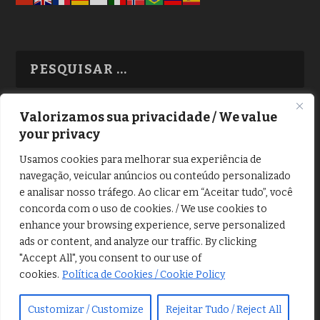
Valorizamos sua privacidade / We value
your privacy
TODAS OS ASSUNTOS
Usamos cookies para melhorar sua experiência de
navegação, veicular anúncios ou conteúdo personalizado
e analisar nosso tráfego. Ao clicar em “Aceitar tudo”, você
concorda com o uso de cookies. / We use cookies to
enhance your browsing experience, serve personalized
ads or content, and analyze our traffic. By clicking
Copyright © Alô Tatuapé 2013 / 2026
"Accept All", you consent to our use of
Desenvolvido por ALOSP MKT DIGITAL
cookies.
Política de Cookies / Cookie Policy
Customizar / Customize
Rejeitar Tudo / Reject All