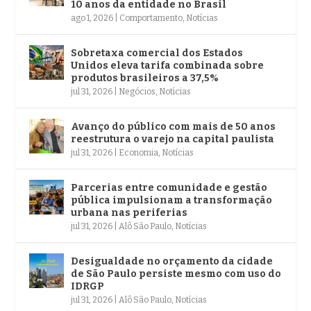
10 anos da entidade no Brasil
ago 1, 2026
|
Comportamento
,
Notícias
Sobretaxa comercial dos Estados
Unidos eleva tarifa combinada sobre
produtos brasileiros a 37,5%
jul 31, 2026
|
Negócios
,
Notícias
Avanço do público com mais de 50 anos
reestrutura o varejo na capital paulista
jul 31, 2026
|
Economia
,
Notícias
Parcerias entre comunidade e gestão
pública impulsionam a transformação
urbana nas periferias
jul 31, 2026
|
Alô São Paulo
,
Notícias
Desigualdade no orçamento da cidade
de São Paulo persiste mesmo com uso do
IDRGP
jul 31, 2026
|
Alô São Paulo
,
Notícias