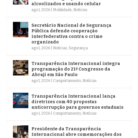
alcoolizados e usando celular
ago 1, 2026
|
Mobilidade
,
Notícias
Secretário Nacional de Segurança
Pública defende cooperação
interfederativa contra o crime
organizado
ago 1, 2026
|
Notícias
,
Segurança
Transparência Internacional integra
programação do 21º Congresso da
Abraji em São Paulo
ago 1, 2026
|
Comportamento
,
Notícias
Transparência Internacional lança
diretrizes com 40 propostas
anticorrupção para governos estaduais
ago 1, 2026
|
Comportamento
,
Notícias
Presidente da Transparência
Internacional abre comemorações dos