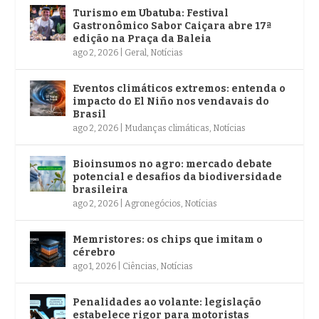
Turismo em Ubatuba: Festival
Gastronômico Sabor Caiçara abre 17ª
edição na Praça da Baleia
ago 2, 2026
|
Geral
,
Notícias
Eventos climáticos extremos: entenda o
impacto do El Niño nos vendavais do
Brasil
ago 2, 2026
|
Mudanças climáticas
,
Notícias
Bioinsumos no agro: mercado debate
potencial e desafios da biodiversidade
brasileira
ago 2, 2026
|
Agronegócios
,
Notícias
Memristores: os chips que imitam o
cérebro
ago 1, 2026
|
Ciências
,
Notícias
Penalidades ao volante: legislação
estabelece rigor para motoristas