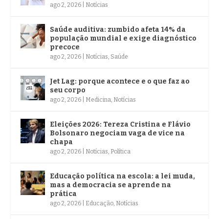
ago 2, 2026
|
Notícias
Saúde auditiva: zumbido afeta 14% da
população mundial e exige diagnóstico
precoce
ago 2, 2026
|
Notícias
,
Saúde
Jet Lag: porque acontece e o que faz ao
seu corpo
ago 2, 2026
|
Medicina
,
Notícias
Eleições 2026: Tereza Cristina e Flávio
Bolsonaro negociam vaga de vice na
chapa
ago 2, 2026
|
Notícias
,
Política
Educação política na escola: a lei muda,
mas a democracia se aprende na
prática
ago 2, 2026
|
Educação
,
Notícias