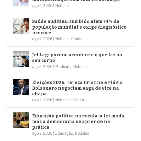
ago 2, 2026
|
Notícias
Saúde auditiva: zumbido afeta 14% da
população mundial e exige diagnóstico
precoce
ago 2, 2026
|
Notícias
,
Saúde
Jet Lag: porque acontece e o que faz ao
seu corpo
ago 2, 2026
|
Medicina
,
Notícias
Eleições 2026: Tereza Cristina e Flávio
Bolsonaro negociam vaga de vice na
chapa
ago 2, 2026
|
Notícias
,
Política
Educação política na escola: a lei muda,
mas a democracia se aprende na
prática
ago 2, 2026
|
Educação
,
Notícias