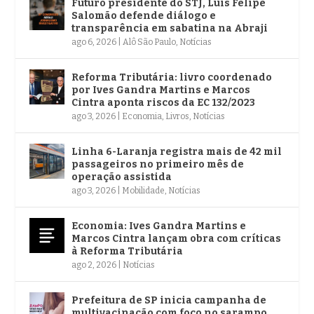
Futuro presidente do STJ, Luis Felipe
Salomão defende diálogo e
transparência em sabatina na Abraji
ago 6, 2026
|
Alô São Paulo
,
Notícias
Reforma Tributária: livro coordenado
por Ives Gandra Martins e Marcos
Cintra aponta riscos da EC 132/2023
ago 3, 2026
|
Economia
,
Livros
,
Notícias
Linha 6-Laranja registra mais de 42 mil
passageiros no primeiro mês de
operação assistida
ago 3, 2026
|
Mobilidade
,
Notícias
Economia: Ives Gandra Martins e
Marcos Cintra lançam obra com críticas
à Reforma Tributária
ago 2, 2026
|
Notícias
Prefeitura de SP inicia campanha de
multivacinação com foco no sarampo