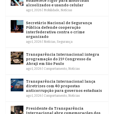
estabelece rigor para motoristas
alcoolizados e usando celular
ago 1, 2026
|
Mobilidade
,
Notícias
Secretário Nacional de Segurança
Pública defende cooperação
interfederativa contra o crime
organizado
ago 1, 2026
|
Notícias
,
Segurança
Transparência Internacional integra
programação do 21º Congresso da
Abraji em São Paulo
ago 1, 2026
|
Comportamento
,
Notícias
Transparência Internacional lança
diretrizes com 40 propostas
anticorrupção para governos estaduais
ago 1, 2026
|
Comportamento
,
Notícias
Presidente da Transparência
Internacional abre comemorações dos