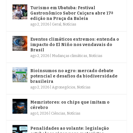
Turismo em Ubatuba: Festival
Gastronômico Sabor Caiçara abre 17ª
edição na Praça da Baleia
ago 2, 2026
|
Geral
,
Notícias
Eventos climáticos extremos: entenda o
impacto do El Niño nos vendavais do
Brasil
ago 2, 2026
|
Mudanças climáticas
,
Notícias
Bioinsumos no agro: mercado debate
potencial e desafios da biodiversidade
brasileira
ago 2, 2026
|
Agronegócios
,
Notícias
Memristores: os chips que imitam o
cérebro
ago 1, 2026
|
Ciências
,
Notícias
Penalidades ao volante: legislação