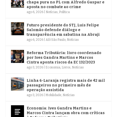
chapa pura no PL com Alfredo Gaspar e
aposta no combate ao crime
ago 6, 2026
|
Notícias
,
Política
Futuro presidente do STJ, Luis Felipe
Salomão defende diálogo e
transparência em sabatina na Abraji
ago 6, 2026
|
Alô São Paulo
,
Notícias
Reforma Tributária: livro coordenado
por Ives Gandra Martins e Marcos
Cintra aponta riscos da EC 132/2023
ago 3, 2026
|
Economia
,
Livros
,
Notícias
Linha 6-Laranja registra mais de 42 mil
passageiros no primeiro mês de
operação assistida
ago 3, 2026
|
Mobilidade
,
Notícias
Economia: Ives Gandra Martins e
Marcos Cintra lançam obra com críticas