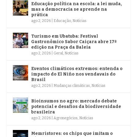
Educação política na escola: a lei muda,
mas a democracia se aprende na
prática
ago 2, 2026
|
Educação
,
Notícias
Turismo em Ubatuba: Festival
Gastronômico Sabor Caiçara abre 17ª
edição na Praça da Baleia
ago 2, 2026
|
Geral
,
Notícias
Eventos climáticos extremos: entenda o
impacto do El Niño nos vendavais do
Brasil
ago 2, 2026
|
Mudanças climáticas
,
Notícias
Bioinsumos no agro: mercado debate
potencial e desafios da biodiversidade
brasileira
ago 2, 2026
|
Agronegócios
,
Notícias
Memristores: os chips que imitam o