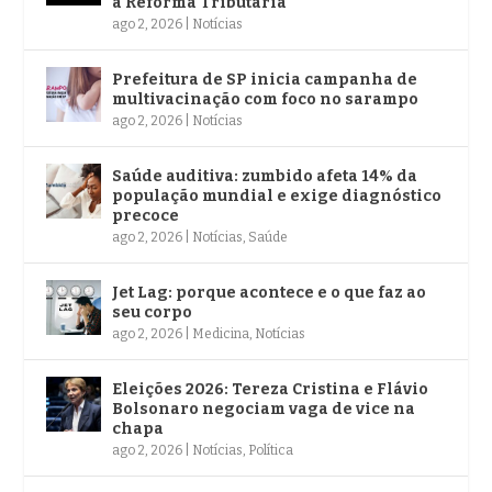
à Reforma Tributária
ago 2, 2026
|
Notícias
Prefeitura de SP inicia campanha de
multivacinação com foco no sarampo
ago 2, 2026
|
Notícias
Saúde auditiva: zumbido afeta 14% da
população mundial e exige diagnóstico
precoce
ago 2, 2026
|
Notícias
,
Saúde
Jet Lag: porque acontece e o que faz ao
seu corpo
ago 2, 2026
|
Medicina
,
Notícias
Eleições 2026: Tereza Cristina e Flávio
Bolsonaro negociam vaga de vice na
chapa
ago 2, 2026
|
Notícias
,
Política