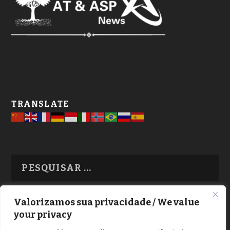
TRANSLATE
Valorizamos sua privacidade / We value
your privacy
TODAS OS ASSUNTOS