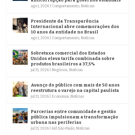
anticorrupção para governos estaduais
ago 1, 2026
|
Comportamento
,
Notícias
Presidente da Transparência
Internacional abre comemorações dos
10 anos da entidade no Brasil
ago 1, 2026
|
Comportamento
,
Notícias
Sobretaxa comercial dos Estados
Unidos eleva tarifa combinada sobre
produtos brasileiros a 37,5%
jul 31, 2026
|
Negócios
,
Notícias
Avanço do público com mais de 50 anos
reestrutura o varejo na capital paulista
jul 31, 2026
|
Economia
,
Notícias
Parcerias entre comunidade e gestão
pública impulsionam a transformação
urbana nas periferias
jul 31, 2026
|
Alô São Paulo
,
Notícias