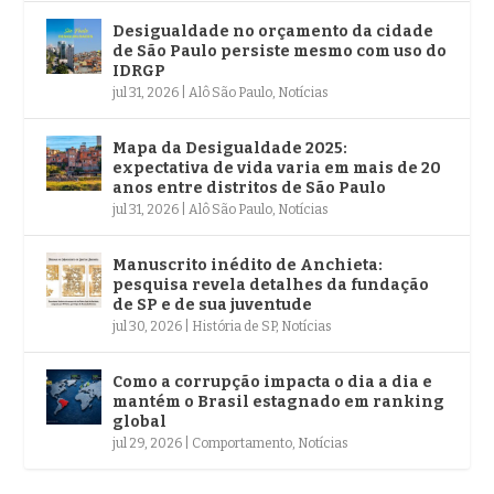
Desigualdade no orçamento da cidade
de São Paulo persiste mesmo com uso do
IDRGP
jul 31, 2026
|
Alô São Paulo
,
Notícias
Mapa da Desigualdade 2025:
expectativa de vida varia em mais de 20
anos entre distritos de São Paulo
jul 31, 2026
|
Alô São Paulo
,
Notícias
Manuscrito inédito de Anchieta:
pesquisa revela detalhes da fundação
de SP e de sua juventude
jul 30, 2026
|
História de SP
,
Notícias
Como a corrupção impacta o dia a dia e
mantém o Brasil estagnado em ranking
global
jul 29, 2026
|
Comportamento
,
Notícias