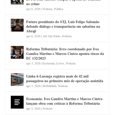
ao crime
ago 6, 2026
|
Notícias
,
Política
Futuro presidente do STJ, Luis Felipe Salomão
defende diálogo e transparência em sabatina na
Abraji
ago 6, 2026
|
Alô São Paulo
,
Notícias
Reforma Tributária: livro coordenado por Ives
Gandra Martins e Marcos Cintra aponta riscos da
EC 132/2023
ago 3, 2026
|
Economia
,
Livros
,
Notícias
Linha 6-Laranja registra mais de 42 mil
passageiros no primeiro mês de operação assistida
ago 3, 2026
|
Mobilidade
,
Notícias
Economia: Ives Gandra Martins e Marcos Cintra
lançam obra com críticas à Reforma Tributária
ago 2, 2026
|
Notícias