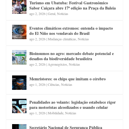
Turismo em Ubatuba: Festival Gastronômico
Sabor Caiçara abre 17ª edição na Praça da Baleia
ago 2, 2026
|
Geral
,
Notícias
Eventos climáticos extremos: entenda o impacto
do El Niño nos vendavais do Brasil
ago 2, 2026
|
Mudanças climáticas
,
Notícias
Bioinsumos no agro: mercado debate potencial e
desafios da biodiversidade brasileira
ago 2, 2026
|
Agronegócios
,
Notícias
Memristores: os chips que imitam o cérebro
ago 1, 2026
|
Ciências
,
Notícias
Penalidades ao volante: legislação estabelece rigor
para motoristas alcoolizados e usando celular
ago 1, 2026
|
Mobilidade
,
Notícias
Secretário Nacional de Segurança Pública