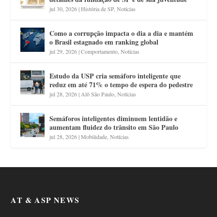
jul 30, 2026
|
História de SP
,
Notícias
Como a corrupção impacta o dia a dia e mantém
o Brasil estagnado em ranking global
jul 29, 2026
|
Comportamento
,
Notícias
Estudo da USP cria semáforo inteligente que
reduz em até 71% o tempo de espera do pedestre
jul 28, 2026
|
Alô São Paulo
,
Notícias
Semáforos inteligentes diminuem lentidão e
aumentam fluidez do trânsito em São Paulo
jul 28, 2026
|
Mobilidade
,
Notícias
AT & ASP NEWS