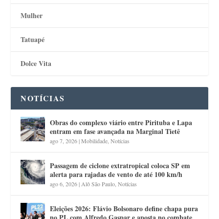
Mulher
Tatuapé
Dolce Vita
NOTÍCIAS
Obras do complexo viário entre Pirituba e Lapa
entram em fase avançada na Marginal Tietê
ago 7, 2026
|
Mobilidade
,
Notícias
Passagem de ciclone extratropical coloca SP em
alerta para rajadas de vento de até 100 km/h
ago 6, 2026
|
Alô São Paulo
,
Notícias
Eleições 2026: Flávio Bolsonaro define chapa pura
no PL com Alfredo Gaspar e aposta no combate