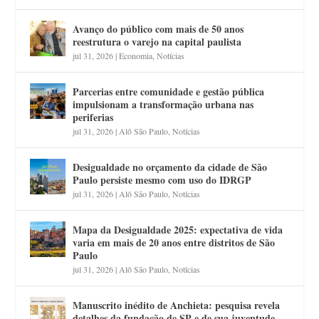
Avanço do público com mais de 50 anos
reestrutura o varejo na capital paulista
jul 31, 2026
|
Economia
,
Notícias
Parcerias entre comunidade e gestão pública
impulsionam a transformação urbana nas
periferias
jul 31, 2026
|
Alô São Paulo
,
Notícias
Desigualdade no orçamento da cidade de São
Paulo persiste mesmo com uso do IDRGP
jul 31, 2026
|
Alô São Paulo
,
Notícias
Mapa da Desigualdade 2025: expectativa de vida
varia em mais de 20 anos entre distritos de São
Paulo
jul 31, 2026
|
Alô São Paulo
,
Notícias
Manuscrito inédito de Anchieta: pesquisa revela
detalhes da fundação de SP e de sua juventude