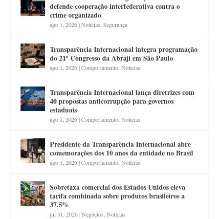
defende cooperação interfederativa contra o
crime organizado
ago 1, 2026
|
Notícias
,
Segurança
Transparência Internacional integra programação
do 21º Congresso da Abraji em São Paulo
ago 1, 2026
|
Comportamento
,
Notícias
Transparência Internacional lança diretrizes com
40 propostas anticorrupção para governos
estaduais
ago 1, 2026
|
Comportamento
,
Notícias
Presidente da Transparência Internacional abre
comemorações dos 10 anos da entidade no Brasil
ago 1, 2026
|
Comportamento
,
Notícias
Sobretaxa comercial dos Estados Unidos eleva
tarifa combinada sobre produtos brasileiros a
37,5%
jul 31, 2026
|
Negócios
,
Notícias