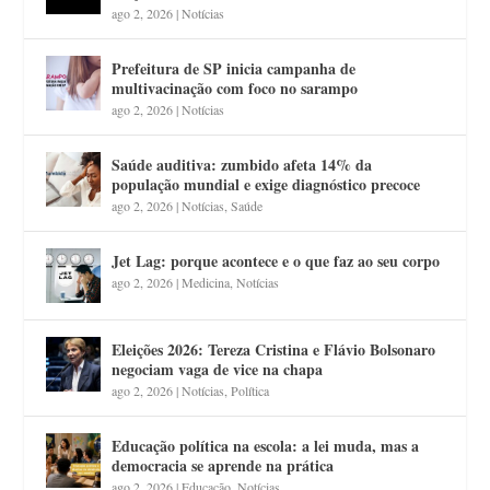
ago 2, 2026
|
Notícias
Prefeitura de SP inicia campanha de
multivacinação com foco no sarampo
ago 2, 2026
|
Notícias
Saúde auditiva: zumbido afeta 14% da
população mundial e exige diagnóstico precoce
ago 2, 2026
|
Notícias
,
Saúde
Jet Lag: porque acontece e o que faz ao seu corpo
ago 2, 2026
|
Medicina
,
Notícias
Eleições 2026: Tereza Cristina e Flávio Bolsonaro
negociam vaga de vice na chapa
ago 2, 2026
|
Notícias
,
Política
Educação política na escola: a lei muda, mas a
democracia se aprende na prática
ago 2, 2026
|
Educação
,
Notícias