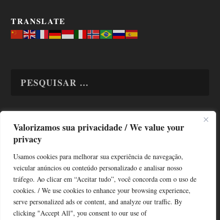
TRANSLATE
Valorizamos sua privacidade / We value your
TODAS OS ASSUNTOS
privacy
Usamos cookies para melhorar sua experiência de navegação,
veicular anúncios ou conteúdo personalizado e analisar nosso
tráfego. Ao clicar em “Aceitar tudo”, você concorda com o uso de
cookies. / We use cookies to enhance your browsing experience,
serve personalized ads or content, and analyze our traffic. By
Copyright © Alô Tatuapé 2013 / 2026
clicking "Accept All", you consent to our use of