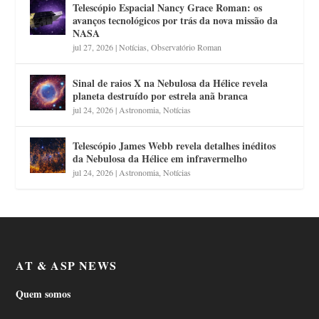
Telescópio Espacial Nancy Grace Roman: os
avanços tecnológicos por trás da nova missão da
NASA
jul 27, 2026
|
Notícias
,
Observatório Roman
Sinal de raios X na Nebulosa da Hélice revela
planeta destruído por estrela anã branca
jul 24, 2026
|
Astronomia
,
Notícias
Telescópio James Webb revela detalhes inéditos
da Nebulosa da Hélice em infravermelho
jul 24, 2026
|
Astronomia
,
Notícias
AT & ASP NEWS
Quem somos