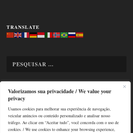
TRANSLATE
Valorizamos sua privacidade / We value your
TODAS OS ASSUNTOS
privacy
Usamos cookies para melhorar sua experiência de navegação,
veicular anúncios ou conteúdo personalizado e analisar nosso
tráfego. Ao clicar em “Aceitar tudo”, você concorda com o uso de
cookies. / We use cookies to enhance your browsing experience,