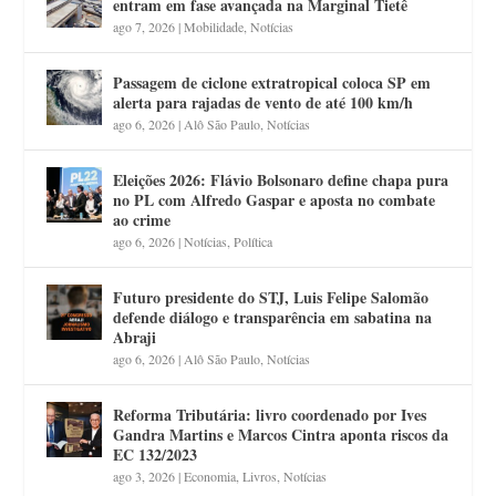
entram em fase avançada na Marginal Tietê
ago 7, 2026
|
Mobilidade
,
Notícias
Passagem de ciclone extratropical coloca SP em
alerta para rajadas de vento de até 100 km/h
ago 6, 2026
|
Alô São Paulo
,
Notícias
Eleições 2026: Flávio Bolsonaro define chapa pura
no PL com Alfredo Gaspar e aposta no combate
ao crime
ago 6, 2026
|
Notícias
,
Política
Futuro presidente do STJ, Luis Felipe Salomão
defende diálogo e transparência em sabatina na
Abraji
ago 6, 2026
|
Alô São Paulo
,
Notícias
Reforma Tributária: livro coordenado por Ives
Gandra Martins e Marcos Cintra aponta riscos da
EC 132/2023
ago 3, 2026
|
Economia
,
Livros
,
Notícias