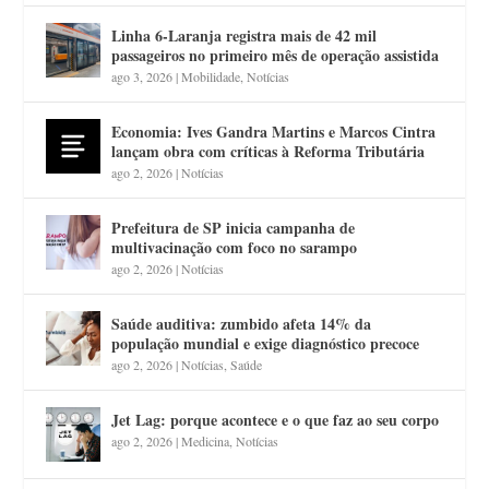
Linha 6-Laranja registra mais de 42 mil
passageiros no primeiro mês de operação assistida
ago 3, 2026
|
Mobilidade
,
Notícias
Economia: Ives Gandra Martins e Marcos Cintra
lançam obra com críticas à Reforma Tributária
ago 2, 2026
|
Notícias
Prefeitura de SP inicia campanha de
multivacinação com foco no sarampo
ago 2, 2026
|
Notícias
Saúde auditiva: zumbido afeta 14% da
população mundial e exige diagnóstico precoce
ago 2, 2026
|
Notícias
,
Saúde
Jet Lag: porque acontece e o que faz ao seu corpo
ago 2, 2026
|
Medicina
,
Notícias