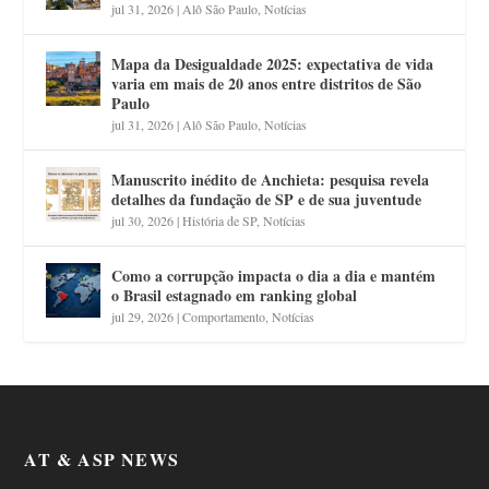
jul 31, 2026
|
Alô São Paulo
,
Notícias
Mapa da Desigualdade 2025: expectativa de vida
varia em mais de 20 anos entre distritos de São
Paulo
jul 31, 2026
|
Alô São Paulo
,
Notícias
Manuscrito inédito de Anchieta: pesquisa revela
detalhes da fundação de SP e de sua juventude
jul 30, 2026
|
História de SP
,
Notícias
Como a corrupção impacta o dia a dia e mantém
o Brasil estagnado em ranking global
jul 29, 2026
|
Comportamento
,
Notícias
AT & ASP NEWS