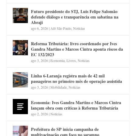
Futuro presidente do STJ, Luis Felipe Salomão
defende diálogo e transparência em sabatina na
Abraji
ago 6, 2026
|
Alô São Paulo
,
Notícias
Reforma Tributária: livro coordenado por Ives
Gandra Martins e Marcos Cintra aponta riscos da
EC 132/2023
ago 3, 2026
|
Economia
,
Livros
,
Notícias
Linha 6-Laranja registra mais de 42 mil
passageiros no primeiro mês de operação assistida
ago 3, 2026
|
Mobilidade
,
Notícias
Economia: Ives Gandra Martins e Marcos Cintra
lançam obra com críticas à Reforma Tributária
ago 2, 2026
|
Notícias
Prefeitura de SP inicia campanha de
multivacinação com foco no sarampo