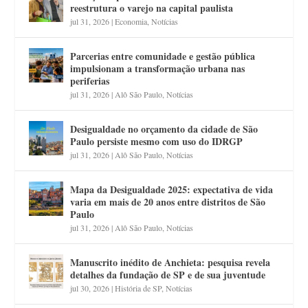
reestrutura o varejo na capital paulista
jul 31, 2026
|
Economia
,
Notícias
Parcerias entre comunidade e gestão pública
impulsionam a transformação urbana nas
periferias
jul 31, 2026
|
Alô São Paulo
,
Notícias
Desigualdade no orçamento da cidade de São
Paulo persiste mesmo com uso do IDRGP
jul 31, 2026
|
Alô São Paulo
,
Notícias
Mapa da Desigualdade 2025: expectativa de vida
varia em mais de 20 anos entre distritos de São
Paulo
jul 31, 2026
|
Alô São Paulo
,
Notícias
Manuscrito inédito de Anchieta: pesquisa revela
detalhes da fundação de SP e de sua juventude
jul 30, 2026
|
História de SP
,
Notícias