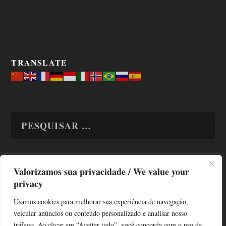
TRANSLATE
Valorizamos sua privacidade / We value your
TODAS OS ASSUNTOS
privacy
Usamos cookies para melhorar sua experiência de navegação,
veicular anúncios ou conteúdo personalizado e analisar nosso
tráfego. Ao clicar em “Aceitar tudo”, você concorda com o uso de