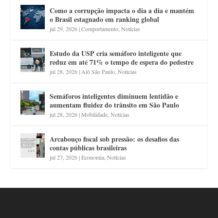
Como a corrupção impacta o dia a dia e mantém
o Brasil estagnado em ranking global
jul 29, 2026
|
Comportamento
,
Notícias
Estudo da USP cria semáforo inteligente que
reduz em até 71% o tempo de espera do pedestre
jul 28, 2026
|
Alô São Paulo
,
Notícias
Semáforos inteligentes diminuem lentidão e
aumentam fluidez do trânsito em São Paulo
jul 28, 2026
|
Mobilidade
,
Notícias
Arcabouço fiscal sob pressão: os desafios das
contas públicas brasileiras
jul 27, 2026
|
Economia
,
Notícias