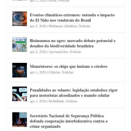
Eventos climáticos extremos: entenda o impacto
do El Niño nos vendavais do Brasil
ago 2, 2026
|
Mudanças climáticas
,
Notícias
Bioinsumos no agro: mercado debate potencial e
desafios da biodiversidade brasileira
ago 2, 2026
|
Agronegócios
,
Notícias
Memristores: os chips que imitam o cérebro
ago 1, 2026
|
Ciências
,
Notícias
Penalidades ao volante: legislação estabelece rigor
para motoristas alcoolizados e usando celular
ago 1, 2026
|
Mobilidade
,
Notícias
Secretário Nacional de Segurança Pública
defende cooperação interfederativa contra o
crime organizado