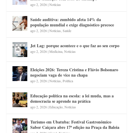
ago 2, 2026
|
Notícias
Saúde auditiva: zumbido afeta 14% da
população mundial e exige diagnóstico precoce
ago 2, 2026
|
Notícias
,
Saúde
Jet Lag: porque acontece e o que faz ao seu corpo
ago 2, 2026
|
Medicina
,
Notícias
Eleições 2026: Tereza Cristina e Flávio Bolsonaro
negociam vaga de vice na chapa
ago 2, 2026
|
Notícias
,
Política
Educação política na escola: a lei muda, mas a
democracia se aprende na prática
ago 2, 2026
|
Educação
,
Notícias
Turismo em Ubatuba: Festival Gastronômico
Sabor Caiçara abre 17ª edição na Praça da Baleia
ago 2, 2026
|
Geral
,
Notícias