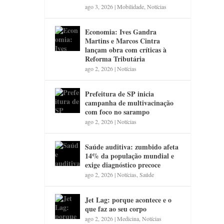
ago 3, 2026
|
Mobilidade
,
Notícias
Economia: Ives Gandra
Martins e Marcos Cintra
lançam obra com críticas à
Reforma Tributária
ago 2, 2026
|
Notícias
Prefeitura de SP inicia
campanha de multivacinação
com foco no sarampo
ago 2, 2026
|
Notícias
Saúde auditiva: zumbido afeta
14% da população mundial e
exige diagnóstico precoce
ago 2, 2026
|
Notícias
,
Saúde
Jet Lag: porque acontece e o
que faz ao seu corpo
ago 2, 2026
|
Medicina
,
Notícias