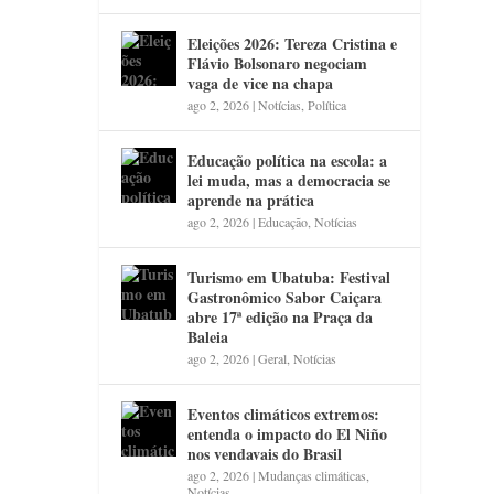
Eleições 2026: Tereza Cristina e
Flávio Bolsonaro negociam
vaga de vice na chapa
ago 2, 2026
|
Notícias
,
Política
Educação política na escola: a
lei muda, mas a democracia se
aprende na prática
ago 2, 2026
|
Educação
,
Notícias
Turismo em Ubatuba: Festival
Gastronômico Sabor Caiçara
abre 17ª edição na Praça da
Baleia
ago 2, 2026
|
Geral
,
Notícias
Eventos climáticos extremos:
entenda o impacto do El Niño
nos vendavais do Brasil
ago 2, 2026
|
Mudanças climáticas
,
Notícias