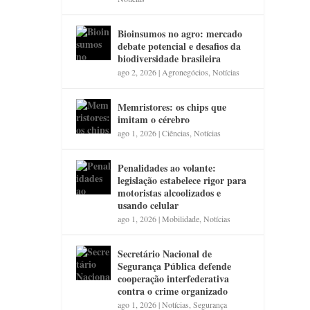
Bioinsumos no agro: mercado
debate potencial e desafios da
biodiversidade brasileira
ago 2, 2026
|
Agronegócios
,
Notícias
Memristores: os chips que
imitam o cérebro
ago 1, 2026
|
Ciências
,
Notícias
Penalidades ao volante:
legislação estabelece rigor para
motoristas alcoolizados e
usando celular
ago 1, 2026
|
Mobilidade
,
Notícias
Secretário Nacional de
Segurança Pública defende
cooperação interfederativa
contra o crime organizado
ago 1, 2026
|
Notícias
,
Segurança