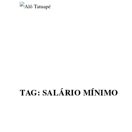
NOTÍCIAS
ASP NEWS
BRASIL | POLÍTICA
TAG:
SALÁRIO MÍNIMO
COMO AS CONDIÇÕES D
AUTOMAÇÃO E VICE-VE