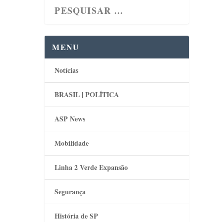
 à
omo
MENU
rego
Notícias
.
 O
BRASIL | POLÍTICA
ASP News
Mobilidade
Linha 2 Verde Expansão
Segurança
História de SP