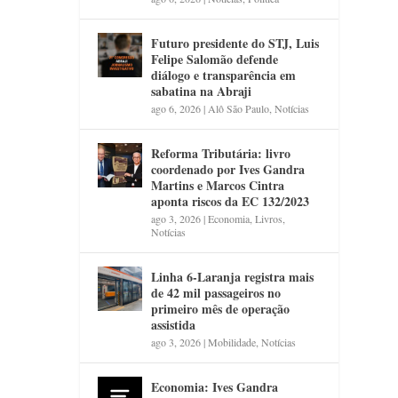
Futuro presidente do STJ, Luis
Felipe Salomão defende
diálogo e transparência em
sabatina na Abraji
ago 6, 2026
|
Alô São Paulo
,
Notícias
Reforma Tributária: livro
coordenado por Ives Gandra
Martins e Marcos Cintra
aponta riscos da EC 132/2023
ago 3, 2026
|
Economia
,
Livros
,
Notícias
Linha 6-Laranja registra mais
de 42 mil passageiros no
primeiro mês de operação
assistida
ago 3, 2026
|
Mobilidade
,
Notícias
Economia: Ives Gandra