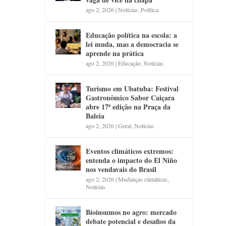
ago 2, 2026
|
Notícias
,
Política
Educação política na escola: a
lei muda, mas a democracia se
aprende na prática
ago 2, 2026
|
Educação
,
Notícias
Turismo em Ubatuba: Festival
Gastronômico Sabor Caiçara
abre 17ª edição na Praça da
Baleia
ago 2, 2026
|
Geral
,
Notícias
Eventos climáticos extremos:
entenda o impacto do El Niño
nos vendavais do Brasil
ago 2, 2026
|
Mudanças climáticas
,
Notícias
Bioinsumos no agro: mercado
debate potencial e desafios da