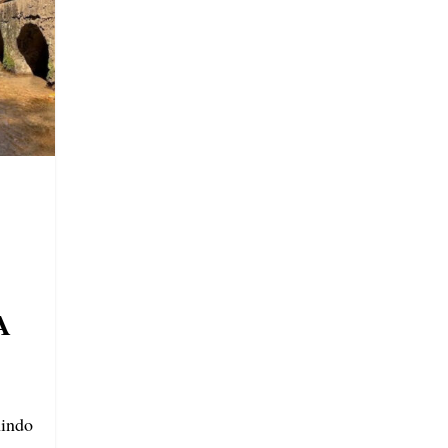
A
nindo