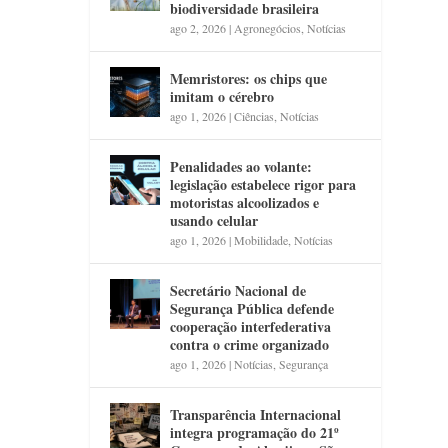
biodiversidade brasileira
ago 2, 2026
|
Agronegócios
,
Notícias
Memristores: os chips que
imitam o cérebro
ago 1, 2026
|
Ciências
,
Notícias
Penalidades ao volante:
legislação estabelece rigor para
motoristas alcoolizados e
usando celular
ago 1, 2026
|
Mobilidade
,
Notícias
Secretário Nacional de
Segurança Pública defende
cooperação interfederativa
contra o crime organizado
ago 1, 2026
|
Notícias
,
Segurança
Transparência Internacional
integra programação do 21º