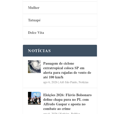
Mulher
Tatuapé
Dolce Vita
NOTÍCIAS
Passagem de ciclone
extratropical coloca SP em
alerta para rajadas de vento de
até 100 km/h
ago 6, 2026
|
Alô São Paulo
,
Notícias
Eleições 2026: Flávio Bolsonaro
define chapa pura no PL com
Alfredo Gaspar e aposta no
combate ao crime
ago 6, 2026
|
Notícias
,
Política