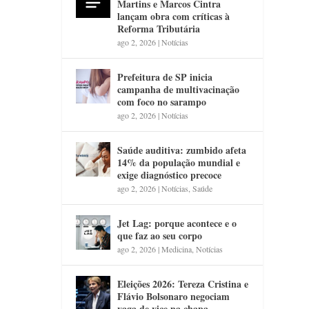
Martins e Marcos Cintra
lançam obra com críticas à
Reforma Tributária
ago 2, 2026
|
Notícias
Prefeitura de SP inicia
campanha de multivacinação
com foco no sarampo
ago 2, 2026
|
Notícias
Saúde auditiva: zumbido afeta
14% da população mundial e
exige diagnóstico precoce
ago 2, 2026
|
Notícias
,
Saúde
Jet Lag: porque acontece e o
que faz ao seu corpo
ago 2, 2026
|
Medicina
,
Notícias
Eleições 2026: Tereza Cristina e
Flávio Bolsonaro negociam
vaga de vice na chapa