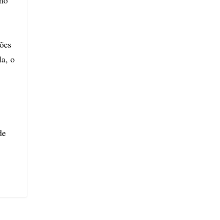
omo
sões
la, o
de