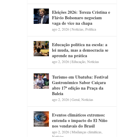
Eleições 2026: Tereza Cristina e
Flávio Bolsonaro negociam
vaga de vice na chapa
ago 2, 2026
|
Notícias
,
Política
Educação política na escola: a
lei muda, mas a democracia se
aprende na prática
ago 2, 2026
|
Educação
,
Notícias
Turismo em Ubatuba: Festival
Gastronômico Sabor Caiçara
abre 17ª edição na Praça da
Baleia
ago 2, 2026
|
Geral
,
Notícias
Eventos climáticos extremos:
entenda o impacto do El Niño
nos vendavais do Brasil
ago 2, 2026
|
Mudanças climáticas
,
Notícias