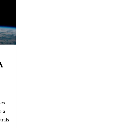
A
ões
o a
trais