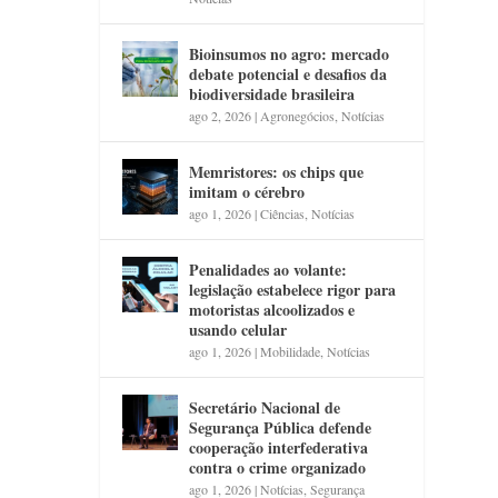
Bioinsumos no agro: mercado
debate potencial e desafios da
biodiversidade brasileira
ago 2, 2026
|
Agronegócios
,
Notícias
Memristores: os chips que
imitam o cérebro
ago 1, 2026
|
Ciências
,
Notícias
Penalidades ao volante:
legislação estabelece rigor para
motoristas alcoolizados e
usando celular
ago 1, 2026
|
Mobilidade
,
Notícias
Secretário Nacional de
Segurança Pública defende
cooperação interfederativa
contra o crime organizado
ago 1, 2026
|
Notícias
,
Segurança