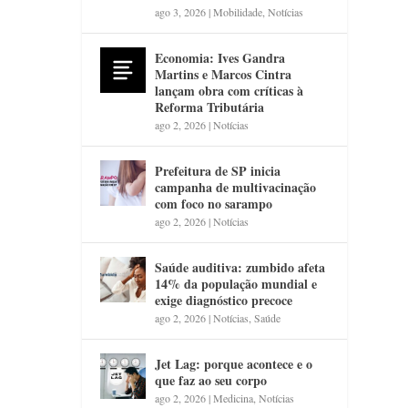
ago 3, 2026
|
Mobilidade
,
Notícias
Economia: Ives Gandra
Martins e Marcos Cintra
lançam obra com críticas à
Reforma Tributária
ago 2, 2026
|
Notícias
Prefeitura de SP inicia
campanha de multivacinação
com foco no sarampo
ago 2, 2026
|
Notícias
Saúde auditiva: zumbido afeta
14% da população mundial e
exige diagnóstico precoce
ago 2, 2026
|
Notícias
,
Saúde
Jet Lag: porque acontece e o
que faz ao seu corpo
ago 2, 2026
|
Medicina
,
Notícias