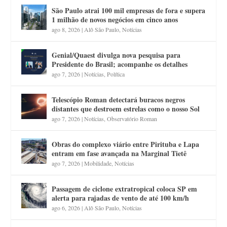
São Paulo atrai 100 mil empresas de fora e supera
1 milhão de novos negócios em cinco anos
ago 8, 2026
|
Alô São Paulo
,
Notícias
Genial/Quaest divulga nova pesquisa para
Presidente do Brasil; acompanhe os detalhes
ago 7, 2026
|
Notícias
,
Política
Telescópio Roman detectará buracos negros
distantes que destroem estrelas como o nosso Sol
ago 7, 2026
|
Notícias
,
Observatório Roman
Obras do complexo viário entre Pirituba e Lapa
entram em fase avançada na Marginal Tietê
ago 7, 2026
|
Mobilidade
,
Notícias
Passagem de ciclone extratropical coloca SP em
alerta para rajadas de vento de até 100 km/h
ago 6, 2026
|
Alô São Paulo
,
Notícias