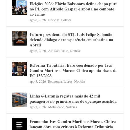
Eleições 2026: Flávio Bolsonaro define chapa pura
no PL com Alfredo Gaspar e aposta no combate
ao crime
ago 6, 2026
|
Notícias
,
Política
Futuro presidente do STJ, Luis Felipe Salomão
defende diálogo e transparência em sabatina na
Abraji
ago 6, 2026
|
Alô São Paulo
,
Notícias
Reforma Tributária: livro coordenado por Ives
Gandra Martins e Marcos Cintra aponta riscos da
EC 132/2023
ago 3, 2026
|
Economia
,
Livros
,
Notícias
Linha 6-Laranja registra mais de 42 mil
passageiros no primeiro mês de operação assistida
ago 3, 2026
|
Mobilidade
,
Notícias
Economia: Ives Gandra Martins e Marcos Cintra
lançam obra com críticas à Reforma Tributária