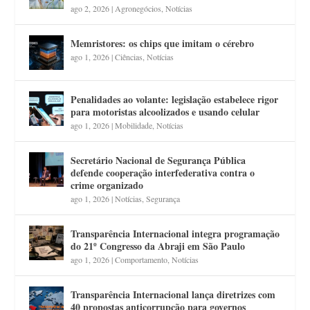
ago 2, 2026
|
Agronegócios
,
Notícias
Memristores: os chips que imitam o cérebro
ago 1, 2026
|
Ciências
,
Notícias
Penalidades ao volante: legislação estabelece rigor
para motoristas alcoolizados e usando celular
ago 1, 2026
|
Mobilidade
,
Notícias
Secretário Nacional de Segurança Pública
defende cooperação interfederativa contra o
crime organizado
ago 1, 2026
|
Notícias
,
Segurança
Transparência Internacional integra programação
do 21º Congresso da Abraji em São Paulo
ago 1, 2026
|
Comportamento
,
Notícias
Transparência Internacional lança diretrizes com
40 propostas anticorrupção para governos