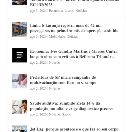
EC 132/2023
ago 3, 2026
|
Economia
,
Livros
,
Notícias
Linha 6-Laranja registra mais de 42 mil
passageiros no primeiro mês de operação assistida
ago 3, 2026
|
Mobilidade
,
Notícias
Economia: Ives Gandra Martins e Marcos Cintra
lançam obra com críticas à Reforma Tributária
ago 2, 2026
|
Notícias
Prefeitura de SP inicia campanha de
multivacinação com foco no sarampo
ago 2, 2026
|
Notícias
Saúde auditiva: zumbido afeta 14% da
população mundial e exige diagnóstico precoce
ago 2, 2026
|
Notícias
,
Saúde
Jet Lag: porque acontece e o que faz ao seu corpo