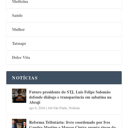
Medicina
Saúde
Mulher
Tatuapé
Dolce Vita
NOTÍCIAS
Futuro presidente do STJ, Luis Felipe Salomão
defende diálogo e transparência em sabatina na
Abraji
ago 6, 2026
|
Alô São Paulo
,
Notícias
Reforma Tributária: livro coordenado por Ives
Gandra Martins e Marcos Cintra aponta riscos da