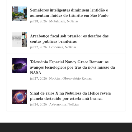
Semáforos inteligentes diminuem lentidão e
aumentam fluidez do trânsito em São Paulo
jul 28, 2026
|
Mobilidade
,
Notícias
Arcabouço fiscal sob pressão: os desafios das
contas públicas brasileiras
jul 27, 2026
|
Economia
,
Notícias
Telescópio Espacial Nancy Grace Roman: os
avanços tecnológicos por trás da nova missão da
NASA
jul 27, 2026
|
Notícias
,
Observatório Roman
Sinal de raios X na Nebulosa da Hélice revela
planeta destruído por estrela anã branca
jul 24, 2026
|
Astronomia
,
Notícias