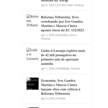
sabatina na Abraji
ago 6, 2026
|
Alô São Paulo
,
Notícias
Reforma Tributária: livro
coordenado por Ives Gandra
Martins e Marcos Cintra
aponta riscos da EC 132/2023
ago 3, 2026
|
Economia
,
Livros
,
Notícias
Linha 6-Laranja registra mais
de 42 mil passageiros no
primeiro mês de operação
assistida
ago 3, 2026
|
Mobilidade
,
Notícias
Economia: Ives Gandra
Martins e Marcos Cintra
lançam obra com críticas à
Reforma Tributária
ago 2, 2026
|
Notícias