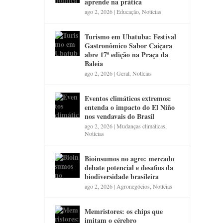
aprende na prática
ago 2, 2026
|
Educação
,
Notícias
Turismo em Ubatuba: Festival
Gastronômico Sabor Caiçara
abre 17ª edição na Praça da
Baleia
ago 2, 2026
|
Geral
,
Notícias
Eventos climáticos extremos:
entenda o impacto do El Niño
nos vendavais do Brasil
ago 2, 2026
|
Mudanças climáticas
,
Notícias
Bioinsumos no agro: mercado
debate potencial e desafios da
biodiversidade brasileira
ago 2, 2026
|
Agronegócios
,
Notícias
Memristores: os chips que
imitam o cérebro