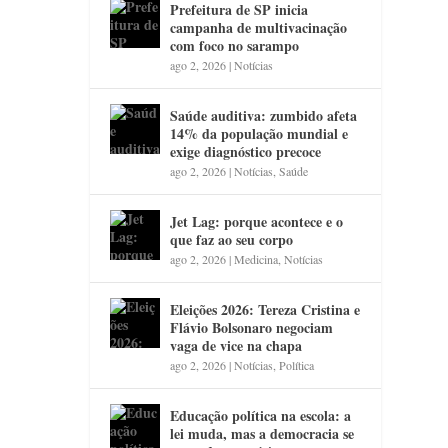
Prefeitura de SP inicia
campanha de multivacinação
com foco no sarampo
ago 2, 2026
|
Notícias
Saúde auditiva: zumbido afeta
14% da população mundial e
exige diagnóstico precoce
ago 2, 2026
|
Notícias
,
Saúde
Jet Lag: porque acontece e o
que faz ao seu corpo
ago 2, 2026
|
Medicina
,
Notícias
Eleições 2026: Tereza Cristina e
Flávio Bolsonaro negociam
vaga de vice na chapa
ago 2, 2026
|
Notícias
,
Política
Educação política na escola: a
lei muda, mas a democracia se