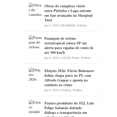
Obras do complexo viário
entre Pirituba e Lapa entram
em fase avançada na Marginal
Tietê
ago 7, 2026
|
Mobilidade
,
Notícias
Passagem de ciclone
extratropical coloca SP em
alerta para rajadas de vento de
até 100 km/h
ago 6, 2026
|
Alô São Paulo
,
Notícias
Eleições 2026: Flávio Bolsonaro
define chapa pura no PL com
Alfredo Gaspar e aposta no
combate ao crime
ago 6, 2026
|
Notícias
,
Política
Futuro presidente do STJ, Luis
Felipe Salomão defende
diálogo e transparência em