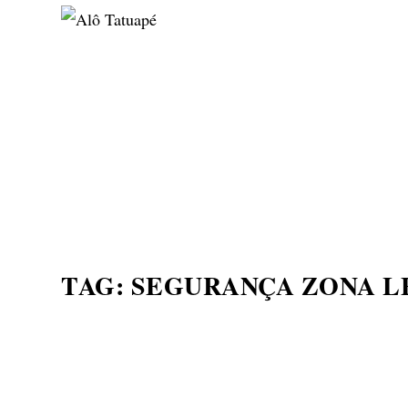
NOTÍCIAS
ASP NEWS
BRASIL | POLÍTICA
TAG:
SEGURANÇA ZONA L
8º BATALHÃO DA PM COM
OUTORGA DE MEDALHAS