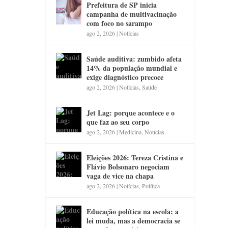
Prefeitura de SP inicia
campanha de multivacinação
com foco no sarampo
ago 2, 2026
|
Notícias
Saúde auditiva: zumbido afeta
14% da população mundial e
exige diagnóstico precoce
ago 2, 2026
|
Notícias
,
Saúde
Jet Lag: porque acontece e o
que faz ao seu corpo
ago 2, 2026
|
Medicina
,
Notícias
Eleições 2026: Tereza Cristina e
Flávio Bolsonaro negociam
vaga de vice na chapa
ago 2, 2026
|
Notícias
,
Política
Educação política na escola: a
lei muda, mas a democracia se