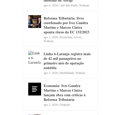
sabatina na Abraji
ago 6, 2026
|
Alô São Paulo
,
Notícias
Reforma Tributária: livro
coordenado por Ives Gandra
Martins e Marcos Cintra
aponta riscos da EC 132/2023
ago 3, 2026
|
Economia
,
Livros
,
Notícias
Linha 6-Laranja registra mais
de 42 mil passageiros no
primeiro mês de operação
assistida
ago 3, 2026
|
Mobilidade
,
Notícias
Economia: Ives Gandra
Martins e Marcos Cintra
lançam obra com críticas à
Reforma Tributária
ago 2, 2026
|
Notícias