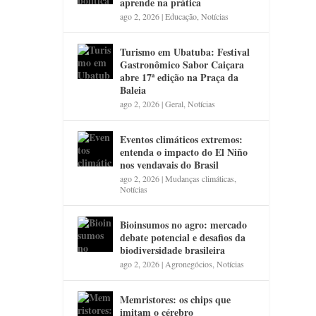
aprende na prática
ago 2, 2026
|
Educação
,
Notícias
Turismo em Ubatuba: Festival
Gastronômico Sabor Caiçara
abre 17ª edição na Praça da
Baleia
ago 2, 2026
|
Geral
,
Notícias
Eventos climáticos extremos:
entenda o impacto do El Niño
nos vendavais do Brasil
ago 2, 2026
|
Mudanças climáticas
,
Notícias
Bioinsumos no agro: mercado
debate potencial e desafios da
biodiversidade brasileira
ago 2, 2026
|
Agronegócios
,
Notícias
Memristores: os chips que
imitam o cérebro