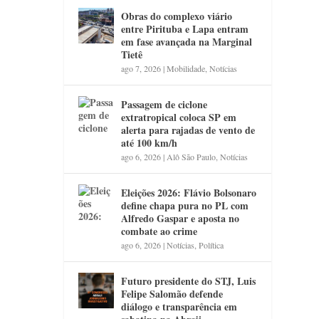
Obras do complexo viário
entre Pirituba e Lapa entram
em fase avançada na Marginal
Tietê
ago 7, 2026
|
Mobilidade
,
Notícias
Passagem de ciclone
extratropical coloca SP em
alerta para rajadas de vento de
até 100 km/h
ago 6, 2026
|
Alô São Paulo
,
Notícias
Eleições 2026: Flávio Bolsonaro
define chapa pura no PL com
Alfredo Gaspar e aposta no
combate ao crime
ago 6, 2026
|
Notícias
,
Política
Futuro presidente do STJ, Luis
Felipe Salomão defende
diálogo e transparência em