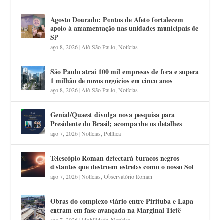
Agosto Dourado: Pontos de Afeto fortalecem
apoio à amamentação nas unidades municipais de
SP
ago 8, 2026
|
Alô São Paulo
,
Notícias
São Paulo atrai 100 mil empresas de fora e supera
1 milhão de novos negócios em cinco anos
ago 8, 2026
|
Alô São Paulo
,
Notícias
Genial/Quaest divulga nova pesquisa para
Presidente do Brasil; acompanhe os detalhes
ago 7, 2026
|
Notícias
,
Política
Telescópio Roman detectará buracos negros
distantes que destroem estrelas como o nosso Sol
ago 7, 2026
|
Notícias
,
Observatório Roman
Obras do complexo viário entre Pirituba e Lapa
entram em fase avançada na Marginal Tietê
ago 7, 2026
|
Mobilidade
,
Notícias