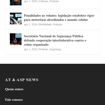
ago 1, 2026
|
Ciências
,
Notícias
Penalidades ao volante: legislação estabelece rigor
para motoristas alcoolizados e usando celular
ago 1, 2026
|
Mobilidade
,
Notícias
Secretário Nacional de Segurança Pública
defende cooperação interfederativa contra o
crime organizado
ago 1, 2026
|
Notícias
,
Segurança
AT & ASP NEWS
Quem somos
Fale conosco