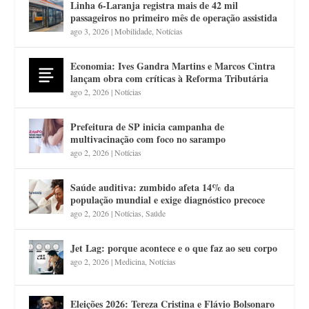
Linha 6-Laranja registra mais de 42 mil
passageiros no primeiro mês de operação assistida
ago 3, 2026
|
Mobilidade
,
Notícias
Economia: Ives Gandra Martins e Marcos Cintra
lançam obra com críticas à Reforma Tributária
ago 2, 2026
|
Notícias
Prefeitura de SP inicia campanha de
multivacinação com foco no sarampo
ago 2, 2026
|
Notícias
Saúde auditiva: zumbido afeta 14% da
população mundial e exige diagnóstico precoce
ago 2, 2026
|
Notícias
,
Saúde
Jet Lag: porque acontece e o que faz ao seu corpo
ago 2, 2026
|
Medicina
,
Notícias
Eleições 2026: Tereza Cristina e Flávio Bolsonaro