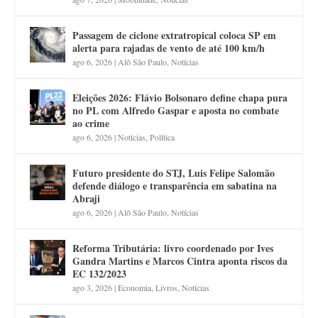
Passagem de ciclone extratropical coloca SP em
alerta para rajadas de vento de até 100 km/h
ago 6, 2026
|
Alô São Paulo
,
Notícias
Eleições 2026: Flávio Bolsonaro define chapa pura
no PL com Alfredo Gaspar e aposta no combate
ao crime
ago 6, 2026
|
Notícias
,
Política
Futuro presidente do STJ, Luis Felipe Salomão
defende diálogo e transparência em sabatina na
Abraji
ago 6, 2026
|
Alô São Paulo
,
Notícias
Reforma Tributária: livro coordenado por Ives
Gandra Martins e Marcos Cintra aponta riscos da
EC 132/2023
ago 3, 2026
|
Economia
,
Livros
,
Notícias