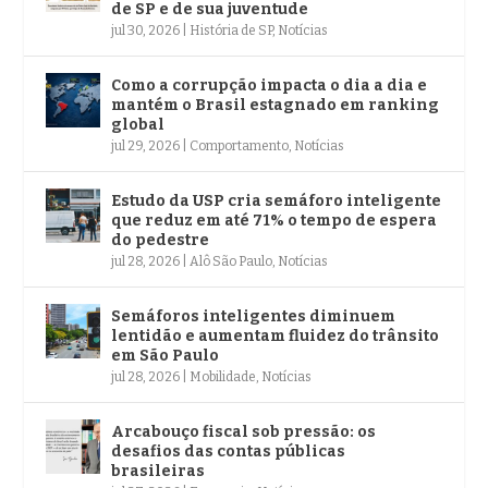
de SP e de sua juventude
jul 30, 2026
|
História de SP
,
Notícias
Como a corrupção impacta o dia a dia e
mantém o Brasil estagnado em ranking
global
jul 29, 2026
|
Comportamento
,
Notícias
Estudo da USP cria semáforo inteligente
que reduz em até 71% o tempo de espera
do pedestre
jul 28, 2026
|
Alô São Paulo
,
Notícias
Semáforos inteligentes diminuem
lentidão e aumentam fluidez do trânsito
em São Paulo
jul 28, 2026
|
Mobilidade
,
Notícias
Arcabouço fiscal sob pressão: os
desafios das contas públicas
brasileiras