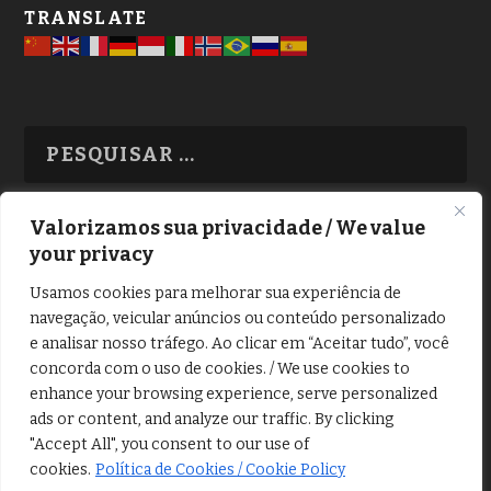
TRANSLATE
Valorizamos sua privacidade / We value
your privacy
TODAS OS ASSUNTOS
Usamos cookies para melhorar sua experiência de
navegação, veicular anúncios ou conteúdo personalizado
e analisar nosso tráfego. Ao clicar em “Aceitar tudo”, você
concorda com o uso de cookies. / We use cookies to
enhance your browsing experience, serve personalized
ads or content, and analyze our traffic. By clicking
Copyright © Alô Tatuapé 2013 / 2026
"Accept All", you consent to our use of
Desenvolvido por ALOSP MKT DIGITAL
cookies.
Política de Cookies / Cookie Policy