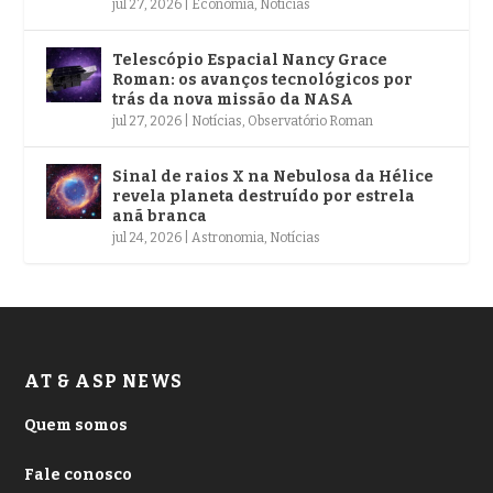
jul 27, 2026
|
Economia
,
Notícias
Telescópio Espacial Nancy Grace
Roman: os avanços tecnológicos por
trás da nova missão da NASA
jul 27, 2026
|
Notícias
,
Observatório Roman
Sinal de raios X na Nebulosa da Hélice
revela planeta destruído por estrela
anã branca
jul 24, 2026
|
Astronomia
,
Notícias
AT & ASP NEWS
Quem somos
Fale conosco