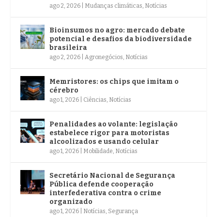
ago 2, 2026
|
Mudanças climáticas
,
Notícias
Bioinsumos no agro: mercado debate
potencial e desafios da biodiversidade
brasileira
ago 2, 2026
|
Agronegócios
,
Notícias
Memristores: os chips que imitam o
cérebro
ago 1, 2026
|
Ciências
,
Notícias
Penalidades ao volante: legislação
estabelece rigor para motoristas
alcoolizados e usando celular
ago 1, 2026
|
Mobilidade
,
Notícias
Secretário Nacional de Segurança
Pública defende cooperação
interfederativa contra o crime
organizado
ago 1, 2026
|
Notícias
,
Segurança