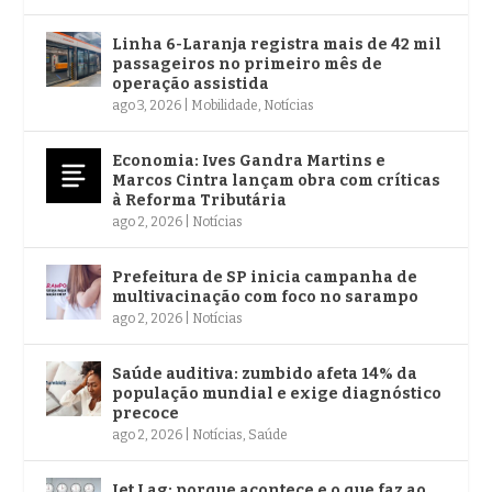
Linha 6-Laranja registra mais de 42 mil
passageiros no primeiro mês de
operação assistida
ago 3, 2026
|
Mobilidade
,
Notícias
Economia: Ives Gandra Martins e
Marcos Cintra lançam obra com críticas
à Reforma Tributária
ago 2, 2026
|
Notícias
Prefeitura de SP inicia campanha de
multivacinação com foco no sarampo
ago 2, 2026
|
Notícias
Saúde auditiva: zumbido afeta 14% da
população mundial e exige diagnóstico
precoce
ago 2, 2026
|
Notícias
,
Saúde
Jet Lag: porque acontece e o que faz ao