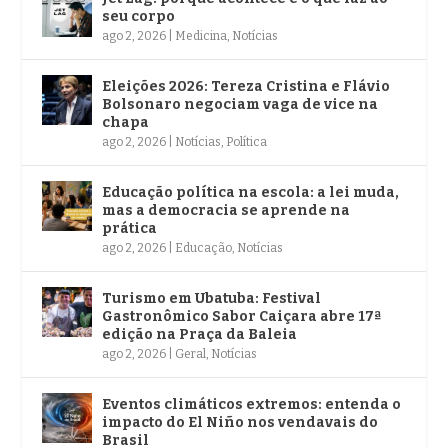
seu corpo
ago 2, 2026
|
Medicina
,
Notícias
Eleições 2026: Tereza Cristina e Flávio
Bolsonaro negociam vaga de vice na
chapa
ago 2, 2026
|
Notícias
,
Política
Educação política na escola: a lei muda,
mas a democracia se aprende na
prática
ago 2, 2026
|
Educação
,
Notícias
Turismo em Ubatuba: Festival
Gastronômico Sabor Caiçara abre 17ª
edição na Praça da Baleia
ago 2, 2026
|
Geral
,
Notícias
Eventos climáticos extremos: entenda o
impacto do El Niño nos vendavais do
Brasil