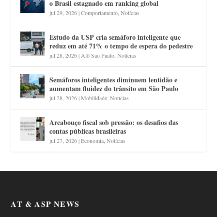
o Brasil estagnado em ranking global
jul 29, 2026
|
Comportamento
,
Notícias
Estudo da USP cria semáforo inteligente que
reduz em até 71% o tempo de espera do pedestre
jul 28, 2026
|
Alô São Paulo
,
Notícias
Semáforos inteligentes diminuem lentidão e
aumentam fluidez do trânsito em São Paulo
jul 28, 2026
|
Mobilidade
,
Notícias
Arcabouço fiscal sob pressão: os desafios das
contas públicas brasileiras
jul 27, 2026
|
Economia
,
Notícias
AT & ASP NEWS