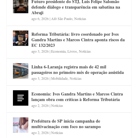
Futuro presidente do STJ, Luis Felipe Salomão
defende diálogo e transparência em sabatina na
Abraji
ago 6, 2026
|
Alô São Paulo
,
Notícias
Reforma Tributária: livro coordenado por Ives
Gandra Martins e Marcos Cintra aponta riscos da
EC 132/2023
ago 3, 2026
|
Economia
,
Livros
,
Notícias
Linha 6-Laranja registra mais de 42 mil
passageiros no primeiro mês de operação assistida
ago 3, 2026
|
Mobilidade
,
Notícias
Economia: Ives Gandra Martins e Marcos Cintra
lançam obra com críticas à Reforma Tributária
ago 2, 2026
|
Notícias
Prefeitura de SP inicia campanha de
multivacinação com foco no sarampo
ago 2, 2026
|
Notícias