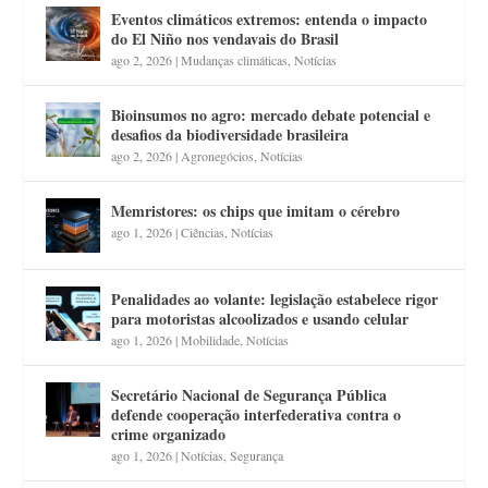
Eventos climáticos extremos: entenda o impacto
do El Niño nos vendavais do Brasil
ago 2, 2026
|
Mudanças climáticas
,
Notícias
Bioinsumos no agro: mercado debate potencial e
desafios da biodiversidade brasileira
ago 2, 2026
|
Agronegócios
,
Notícias
Memristores: os chips que imitam o cérebro
ago 1, 2026
|
Ciências
,
Notícias
Penalidades ao volante: legislação estabelece rigor
para motoristas alcoolizados e usando celular
ago 1, 2026
|
Mobilidade
,
Notícias
Secretário Nacional de Segurança Pública
defende cooperação interfederativa contra o
crime organizado
ago 1, 2026
|
Notícias
,
Segurança