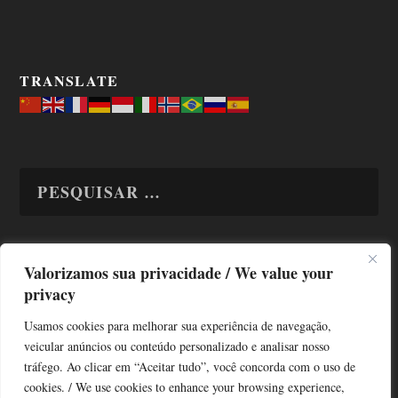
TRANSLATE
Valorizamos sua privacidade / We value your
TODAS OS ASSUNTOS
privacy
Usamos cookies para melhorar sua experiência de navegação,
veicular anúncios ou conteúdo personalizado e analisar nosso
tráfego. Ao clicar em “Aceitar tudo”, você concorda com o uso de
cookies. / We use cookies to enhance your browsing experience,