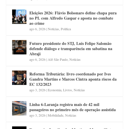
Eleições 2026: Flávio Bolsonaro define chapa pura
no PL com Alfredo Gaspar e aposta no combate
ao crime
ago 6, 2026
|
Notícias
,
Política
Futuro presidente do STJ, Luis Felipe Salomão
defende diálogo e transparência em sabatina na
Abraji
ago 6, 2026
|
Alô São Paulo
,
Notícias
Reforma Tributária: livro coordenado por Ives
Gandra Martins e Marcos Cintra aponta riscos da
EC 132/2023
ago 3, 2026
|
Economia
,
Livros
,
Notícias
Linha 6-Laranja registra mais de 42 mil
passageiros no primeiro mês de operação assistida
ago 3, 2026
|
Mobilidade
,
Notícias