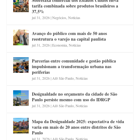
Sobretaxa comercial dos Estados Unidos eleva
tarifa combinada sobre produtos brasileiros a
37,5%
jul 31, 2026
|
Negócios
,
Notícias
Avanço do público com mais de 50 anos
reestrutura o varejo na capital paulista
jul 31, 2026
|
Economia
,
Notícias
Parcerias entre comunidade e gestão pública
impulsionam a transformação urbana nas
periferias
jul 31, 2026
|
Alô São Paulo
,
Notícias
Desigualdade no orçamento da cidade de São
Paulo persiste mesmo com uso do IDRGP
jul 31, 2026
|
Alô São Paulo
,
Notícias
Mapa da Desigualdade 2025: expectativa de vida
varia em mais de 20 anos entre distritos de São
Paulo
jul 31, 2026
|
Alô São Paulo
,
Notícias