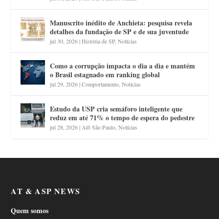
Manuscrito inédito de Anchieta: pesquisa revela
detalhes da fundação de SP e de sua juventude
jul 30, 2026
|
História de SP
,
Notícias
Como a corrupção impacta o dia a dia e mantém
o Brasil estagnado em ranking global
jul 29, 2026
|
Comportamento
,
Notícias
Estudo da USP cria semáforo inteligente que
reduz em até 71% o tempo de espera do pedestre
jul 28, 2026
|
Alô São Paulo
,
Notícias
AT & ASP NEWS
Quem somos