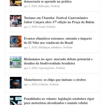
democracia se aprende na prática
ago 2, 2026
|
Educação
,
Notícias
Turismo em Ubatuba: Festival Gastronômico
Sabor Caiçara abre 17ª edição na Praça da Baleia
ago 2, 2026
|
Geral
,
Notícias
Eventos climáticos extremos: entenda o impacto
do El Niño nos vendavais do Brasil
ago 2, 2026
|
Mudanças climáticas
,
Notícias
Bioinsumos no agro: mercado debate potencial e
desafios da biodiversidade brasileira
ago 2, 2026
|
Agronegócios
,
Notícias
Memristores: os chips que imitam o cérebro
ago 1, 2026
|
Ciências
,
Notícias
Penalidades ao volante: legislação estabelece rigor
para motoristas alcoolizados e usando celular