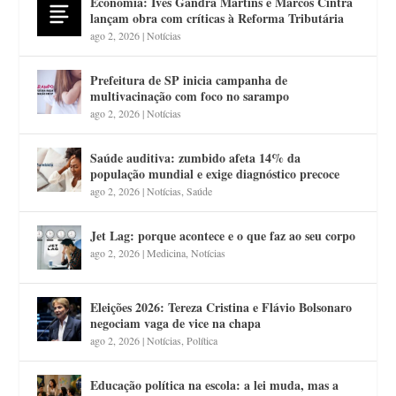
Economia: Ives Gandra Martins e Marcos Cintra
lançam obra com críticas à Reforma Tributária
ago 2, 2026
|
Notícias
Prefeitura de SP inicia campanha de
multivacinação com foco no sarampo
ago 2, 2026
|
Notícias
Saúde auditiva: zumbido afeta 14% da
população mundial e exige diagnóstico precoce
ago 2, 2026
|
Notícias
,
Saúde
Jet Lag: porque acontece e o que faz ao seu corpo
ago 2, 2026
|
Medicina
,
Notícias
Eleições 2026: Tereza Cristina e Flávio Bolsonaro
negociam vaga de vice na chapa
ago 2, 2026
|
Notícias
,
Política
Educação política na escola: a lei muda, mas a