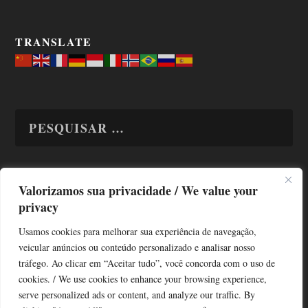
TRANSLATE
Valorizamos sua privacidade / We value your
TODAS OS ASSUNTOS
privacy
Usamos cookies para melhorar sua experiência de navegação,
veicular anúncios ou conteúdo personalizado e analisar nosso
tráfego. Ao clicar em “Aceitar tudo”, você concorda com o uso de
cookies. / We use cookies to enhance your browsing experience,
serve personalized ads or content, and analyze our traffic. By
Copyright © Alô Tatuapé 2013 / 2026