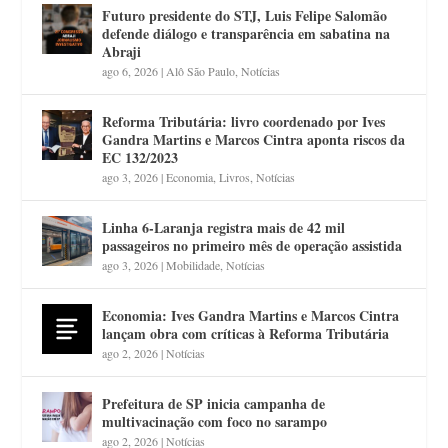
Futuro presidente do STJ, Luis Felipe Salomão
defende diálogo e transparência em sabatina na
Abraji
ago 6, 2026
|
Alô São Paulo
,
Notícias
Reforma Tributária: livro coordenado por Ives
Gandra Martins e Marcos Cintra aponta riscos da
EC 132/2023
ago 3, 2026
|
Economia
,
Livros
,
Notícias
Linha 6-Laranja registra mais de 42 mil
passageiros no primeiro mês de operação assistida
ago 3, 2026
|
Mobilidade
,
Notícias
Economia: Ives Gandra Martins e Marcos Cintra
lançam obra com críticas à Reforma Tributária
ago 2, 2026
|
Notícias
Prefeitura de SP inicia campanha de
multivacinação com foco no sarampo
ago 2, 2026
|
Notícias