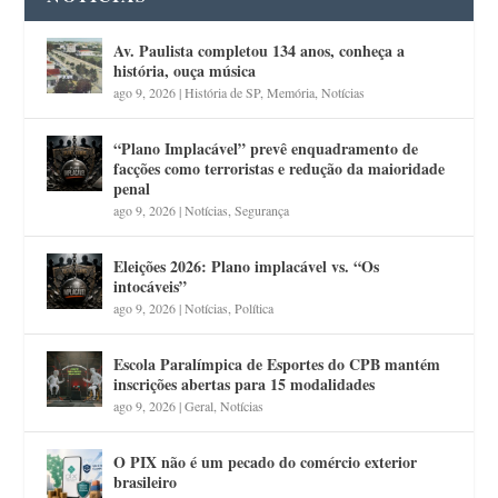
Av. Paulista completou 134 anos, conheça a
história, ouça música
ago 9, 2026
|
História de SP
,
Memória
,
Notícias
“Plano Implacável” prevê enquadramento de
facções como terroristas e redução da maioridade
penal
ago 9, 2026
|
Notícias
,
Segurança
Eleições 2026: Plano implacável vs. “Os
intocáveis”
ago 9, 2026
|
Notícias
,
Política
Escola Paralímpica de Esportes do CPB mantém
inscrições abertas para 15 modalidades
ago 9, 2026
|
Geral
,
Notícias
O PIX não é um pecado do comércio exterior
brasileiro