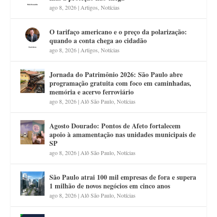
ago 8, 2026
|
Artigos
,
Notícias
O tarifaço americano e o preço da polarização:
quando a conta chega ao cidadão
ago 8, 2026
|
Artigos
,
Notícias
Jornada do Patrimônio 2026: São Paulo abre
programação gratuita com foco em caminhadas,
memória e acervo ferroviário
ago 8, 2026
|
Alô São Paulo
,
Notícias
Agosto Dourado: Pontos de Afeto fortalecem
apoio à amamentação nas unidades municipais de
SP
ago 8, 2026
|
Alô São Paulo
,
Notícias
São Paulo atrai 100 mil empresas de fora e supera
1 milhão de novos negócios em cinco anos
ago 8, 2026
|
Alô São Paulo
,
Notícias