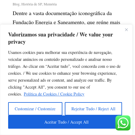
Blog
,
História de SP
,
Memória
Dentre a vasta documentação iconográfica da
Fundação Energia e Saneamento, que reúne mais
de 260 mil itens, destacam-se conjuntos de
Valorizamos sua privacidade / We value your
aerolevantamentos da antiga companhia de
privacy
energia Light, realizados a partir da década de
Usamos cookies para melhorar sua experiência de navegação,
1920 em diferentes regiões do Estado de São...
veicular anúncios ou conteúdo personalizado e analisar nosso
tráfego. Ao clicar em “Aceitar tudo”, você concorda com o uso de
cookies. / We use cookies to enhance your browsing experience,
CONTINUE LENDO
serve personalized ads or content, and analyze our traffic. By
clicking "Accept All", you consent to our use of
cookies.
Política de Cookies / Cookie Policy
Customizar / Customize
Rejeitar Tudo / Reject All
Aceitar Tudo / Accept All