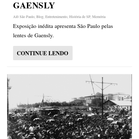
GAENSLY
Alô São Paulo
,
Blog
,
Entretenimento
,
História de SP
,
Memória
Exposição inédita apresenta São Paulo pelas
lentes de Gaensly.
CONTINUE LENDO