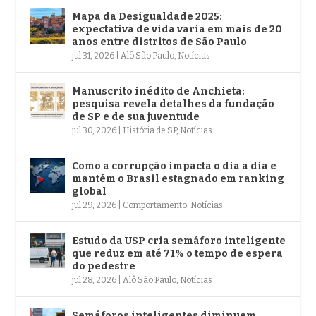
Mapa da Desigualdade 2025:
expectativa de vida varia em mais de 20
anos entre distritos de São Paulo
jul 31, 2026
|
Alô São Paulo
,
Notícias
Manuscrito inédito de Anchieta:
pesquisa revela detalhes da fundação
de SP e de sua juventude
jul 30, 2026
|
História de SP
,
Notícias
Como a corrupção impacta o dia a dia e
mantém o Brasil estagnado em ranking
global
jul 29, 2026
|
Comportamento
,
Notícias
Estudo da USP cria semáforo inteligente
que reduz em até 71% o tempo de espera
do pedestre
jul 28, 2026
|
Alô São Paulo
,
Notícias
Semáforos inteligentes diminuem