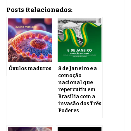
Posts Relacionados:
Óvulos maduros
8 de Janeiro e a
comoção
nacional que
repercutiu em
Brasília com a
invasão dos Três
Poderes