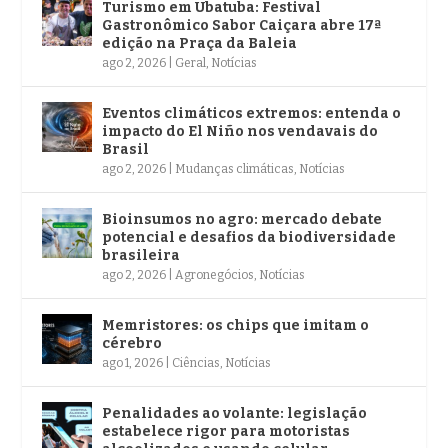
Turismo em Ubatuba: Festival
Gastronômico Sabor Caiçara abre 17ª
edição na Praça da Baleia
ago 2, 2026
|
Geral
,
Notícias
Eventos climáticos extremos: entenda o
impacto do El Niño nos vendavais do
Brasil
ago 2, 2026
|
Mudanças climáticas
,
Notícias
Bioinsumos no agro: mercado debate
potencial e desafios da biodiversidade
brasileira
ago 2, 2026
|
Agronegócios
,
Notícias
Memristores: os chips que imitam o
cérebro
ago 1, 2026
|
Ciências
,
Notícias
Penalidades ao volante: legislação
estabelece rigor para motoristas