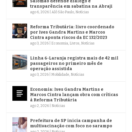
Salomão defende diálogo e
transparência em sabatina na Abraji
ago 6, 2026
|
Alô São Paulo
,
Notícias
Reforma Tributária: livro coordenado
por Ives Gandra Martins e Marcos
Cintra aponta riscos da EC 132/2023
ago 3, 2026
|
Economia
,
Livros
,
Notícias
Linha 6-Laranja registra mais de 42 mil
passageiros no primeiro mês de
operação assistida
ago 3, 2026
|
Mobilidade
,
Notícias
Economia: Ives Gandra Martins e
Marcos Cintra lançam obra com críticas
à Reforma Tributária
ago 2, 2026
|
Notícias
Prefeitura de SP inicia campanha de
multivacinação com foco no sarampo
ago 2, 2026
|
Notícias