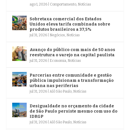
ago 1, 2026
|
Comportamento
,
Notícias
Sobretaxa comercial dos Estados
Unidos eleva tarifa combinada sobre
produtos brasileiros a 37,5%
jul 31, 2026
|
Negócios
,
Notícias
Avanço do público com mais de 50 anos
reestrutura o varejo na capital paulista
jul 31, 2026
|
Economia
,
Notícias
Parcerias entre comunidade e gestão
pública impulsionam a transformação
urbana nas periferias
jul 31, 2026
|
Alô São Paulo
,
Notícias
Desigualdade no orçamento da cidade
de São Paulo persiste mesmo com uso do
IDRGP
jul 31, 2026
|
Alô São Paulo
,
Notícias