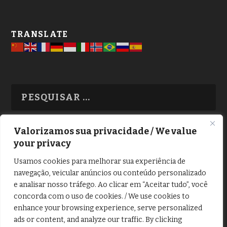
TRANSLATE
Valorizamos sua privacidade / We value
your privacy
TODAS OS ASSUNTOS
Usamos cookies para melhorar sua experiência de
navegação, veicular anúncios ou conteúdo personalizado
e analisar nosso tráfego. Ao clicar em “Aceitar tudo”, você
concorda com o uso de cookies. / We use cookies to
enhance your browsing experience, serve personalized
ads or content, and analyze our traffic. By clicking