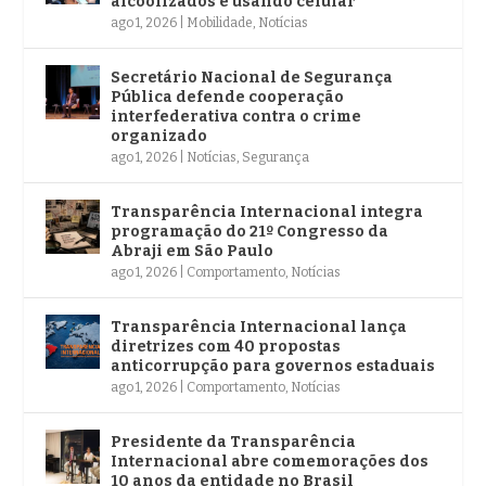
alcoolizados e usando celular
ago 1, 2026
|
Mobilidade
,
Notícias
Secretário Nacional de Segurança
Pública defende cooperação
interfederativa contra o crime
organizado
ago 1, 2026
|
Notícias
,
Segurança
Transparência Internacional integra
programação do 21º Congresso da
Abraji em São Paulo
ago 1, 2026
|
Comportamento
,
Notícias
Transparência Internacional lança
diretrizes com 40 propostas
anticorrupção para governos estaduais
ago 1, 2026
|
Comportamento
,
Notícias
Presidente da Transparência
Internacional abre comemorações dos
10 anos da entidade no Brasil