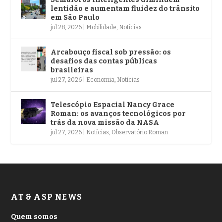
lentidão e aumentam fluidez do trânsito
em São Paulo
jul 28, 2026
|
Mobilidade
,
Notícias
Arcabouço fiscal sob pressão: os
desafios das contas públicas
brasileiras
jul 27, 2026
|
Economia
,
Notícias
Telescópio Espacial Nancy Grace
Roman: os avanços tecnológicos por
trás da nova missão da NASA
jul 27, 2026
|
Notícias
,
Observatório Roman
AT & ASP NEWS
Quem somos