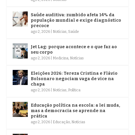
Saúde auditiva: zumbido afeta 14% da
população mundial e exige diagnóstico
precoce
ago 2, 2026
|
Notícias
,
Saúde
Jet Lag: porque acontece e o que faz ao
seu corpo
ago 2, 2026
|
Medicina
,
Notícias
Eleições 2026: Tereza Cristina e Flávio
Bolsonaro negociam vaga de vice na
chapa
ago 2, 2026
|
Notícias
,
Política
Educação política na escola: a lei muda,
mas a democracia se aprende na
prática
ago 2, 2026
|
Educação
,
Notícias