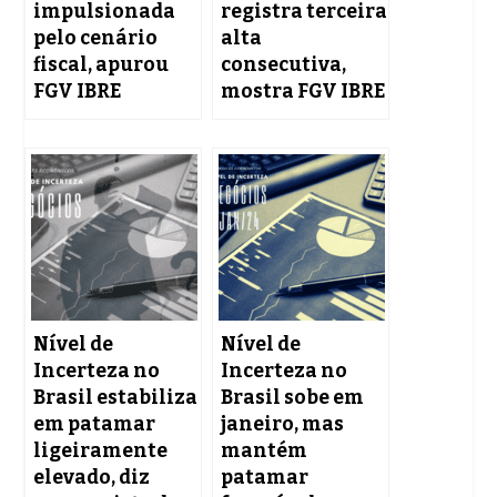
impulsionada
registra terceira
pelo cenário
alta
fiscal, apurou
consecutiva,
FGV IBRE
mostra FGV IBRE
Nível de
Nível de
Incerteza no
Incerteza no
Brasil estabiliza
Brasil sobe em
em patamar
janeiro, mas
ligeiramente
mantém
elevado, diz
patamar