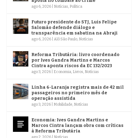
aposta no combate ao crime
ago 6, 2026
|
Notícias
,
Política
Futuro presidente do STJ, Luis Felipe
Salomão defende diálogo e
transparência em sabatina na Abraji
ago 6, 2026
|
Alô São Paulo
,
Notícias
Reforma Tributária: livro coordenado
por Ives Gandra Martins e Marcos
Cintra aponta riscos da EC 132/2023
ago 3, 2026
|
Economia
,
Livros
,
Notícias
Linha 6-Laranja registra mais de 42 mil
passageiros no primeiro mês de
operação assistida
ago 3, 2026
|
Mobilidade
,
Notícias
Economia: Ives Gandra Martins e
Marcos Cintra lançam obra com críticas
à Reforma Tributária
ago 2, 2026
|
Notícias