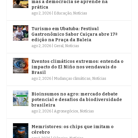
mas a democracia se aprende na
prática
ago 2, 2026
|
Educação
,
Notícias
Turismo em Ubatuba: Festival
Gastronômico Sabor Caiçara abre 17ª
edição na Praça da Baleia
ago 2, 2026
|
Geral
,
Notícias
Eventos climáticos extremos: entenda o
impacto do El Niño nos vendavais do
Brasil
ago 2, 2026
|
Mudanças climáticas
,
Notícias
Bioinsumos no agro: mercado debate
potencial e desafios da biodiversidade
brasileira
ago 2, 2026
|
Agronegócios
,
Notícias
Memristores: os chips que imitam o
cérebro