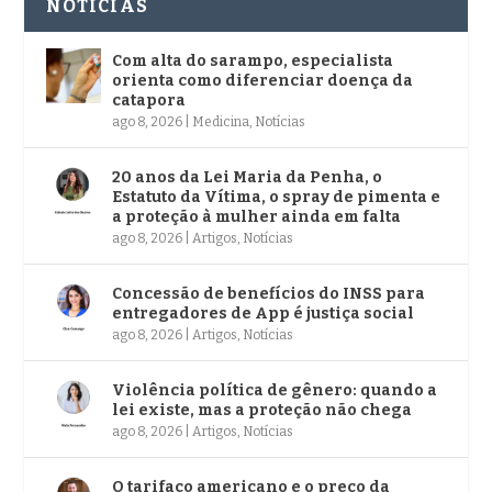
NOTÍCIAS
Com alta do sarampo, especialista
orienta como diferenciar doença da
catapora
ago 8, 2026
|
Medicina
,
Notícias
20 anos da Lei Maria da Penha, o
Estatuto da Vítima, o spray de pimenta e
a proteção à mulher ainda em falta
ago 8, 2026
|
Artigos
,
Notícias
Concessão de benefícios do INSS para
entregadores de App é justiça social
ago 8, 2026
|
Artigos
,
Notícias
Violência política de gênero: quando a
lei existe, mas a proteção não chega
ago 8, 2026
|
Artigos
,
Notícias
O tarifaço americano e o preço da