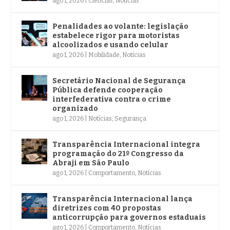
ago 1, 2026
|
Ciências
,
Notícias
Penalidades ao volante: legislação
estabelece rigor para motoristas
alcoolizados e usando celular
ago 1, 2026
|
Mobilidade
,
Notícias
Secretário Nacional de Segurança
Pública defende cooperação
interfederativa contra o crime
organizado
ago 1, 2026
|
Notícias
,
Segurança
Transparência Internacional integra
programação do 21º Congresso da
Abraji em São Paulo
ago 1, 2026
|
Comportamento
,
Notícias
Transparência Internacional lança
diretrizes com 40 propostas
anticorrupção para governos estaduais
ago 1, 2026
|
Comportamento
,
Notícias