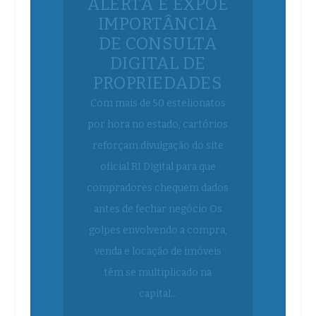
DIGITAL DE
PROPRIEDADES
Com mais de 50 estelionatos
por hora no estado, cartórios
reforçam divulgação do site
oficial RI Digital para que
compradores chequem dados
antes de fechar negócio Os
golpes envolvendo a compra,
venda e locação de imóveis
têm se multiplicado na
capital...
Continue lendo