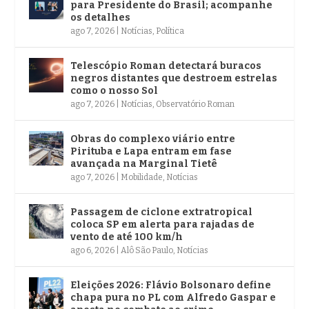
para Presidente do Brasil; acompanhe
os detalhes
ago 7, 2026
|
Notícias
,
Política
Telescópio Roman detectará buracos
negros distantes que destroem estrelas
como o nosso Sol
ago 7, 2026
|
Notícias
,
Observatório Roman
Obras do complexo viário entre
Pirituba e Lapa entram em fase
avançada na Marginal Tietê
ago 7, 2026
|
Mobilidade
,
Notícias
Passagem de ciclone extratropical
coloca SP em alerta para rajadas de
vento de até 100 km/h
ago 6, 2026
|
Alô São Paulo
,
Notícias
Eleições 2026: Flávio Bolsonaro define
chapa pura no PL com Alfredo Gaspar e