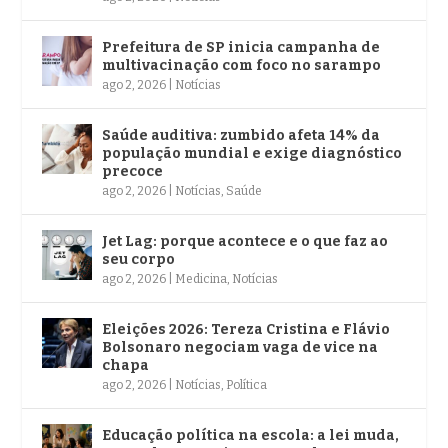
Prefeitura de SP inicia campanha de
multivacinação com foco no sarampo
ago 2, 2026
|
Notícias
Saúde auditiva: zumbido afeta 14% da
população mundial e exige diagnóstico
precoce
ago 2, 2026
|
Notícias
,
Saúde
Jet Lag: porque acontece e o que faz ao
seu corpo
ago 2, 2026
|
Medicina
,
Notícias
Eleições 2026: Tereza Cristina e Flávio
Bolsonaro negociam vaga de vice na
chapa
ago 2, 2026
|
Notícias
,
Política
Educação política na escola: a lei muda,