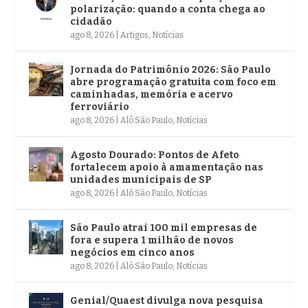
polarização: quando a conta chega ao
cidadão
ago 8, 2026
|
Artigos
,
Notícias
Jornada do Patrimônio 2026: São Paulo
abre programação gratuita com foco em
caminhadas, memória e acervo
ferroviário
ago 8, 2026
|
Alô São Paulo
,
Notícias
Agosto Dourado: Pontos de Afeto
fortalecem apoio à amamentação nas
unidades municipais de SP
ago 8, 2026
|
Alô São Paulo
,
Notícias
São Paulo atrai 100 mil empresas de
fora e supera 1 milhão de novos
negócios em cinco anos
ago 8, 2026
|
Alô São Paulo
,
Notícias
Genial/Quaest divulga nova pesquisa