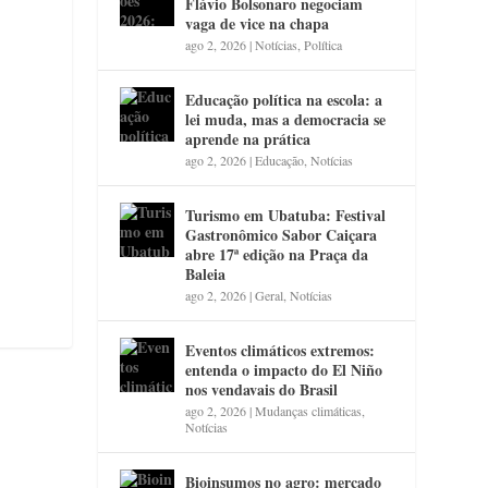
Flávio Bolsonaro negociam
vaga de vice na chapa
ago 2, 2026
|
Notícias
,
Política
Educação política na escola: a
lei muda, mas a democracia se
aprende na prática
ago 2, 2026
|
Educação
,
Notícias
Turismo em Ubatuba: Festival
Gastronômico Sabor Caiçara
abre 17ª edição na Praça da
Baleia
ago 2, 2026
|
Geral
,
Notícias
Eventos climáticos extremos:
entenda o impacto do El Niño
nos vendavais do Brasil
ago 2, 2026
|
Mudanças climáticas
,
Notícias
Bioinsumos no agro: mercado