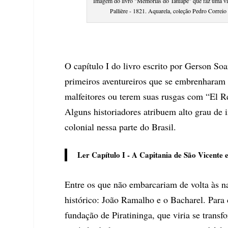
Imagem do livro "Memórias do Tatuapé" que faz uma vi
Pallière - 1821. Aquarela, coleção Pedro Correio
O capítulo I do livro escrito por Gerson Soa
primeiros aventureiros que se embrenharam
malfeitores ou terem suas rusgas com “El R
Alguns historiadores atribuem alto grau de 
colonial nessa parte do Brasil.
Ler Capítulo I -
A Capitania de São Vicente e
Entre os que não embarcariam de volta às na
histórico: João Ramalho e o Bacharel. Para
fundação de Piratininga, que viria se trans