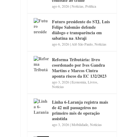
combate ao crime
ago 6, 2026
|
Notícias
,
Política
Futuro presidente do STJ, Luis
Felipe Salomão defende
diálogo e transparência em
sabatina na Abraji
ago 6, 2026
|
Alô São Paulo
,
Notícias
Reforma Tributária: livro
coordenado por Ives Gandra
Martins e Marcos Cintra
aponta riscos da EC 132/2023
ago 3, 2026
|
Economia
,
Livros
,
Notícias
Linha 6-Laranja registra mais
de 42 mil passageiros no
primeiro mês de operação
assistida
ago 3, 2026
|
Mobilidade
,
Notícias