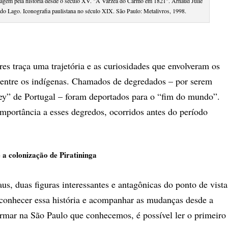
agem pela história desde o século XV. "A Várzea do Carmo em 1821". Arnaud Julie
 do Lago. Iconografia paulistana no século XIX. São Paulo: Metalivros, 1998.
res traça uma trajetória e as curiosidades que envolveram os
 entre os indígenas. Chamados de degredados – por serem
ey” de Portugal – foram deportados para o “fim do mundo”.
importância a esses degredos, ocorridos antes do período
 a colonização de Piratininga
us, duas figuras interessantes e antagônicas do ponto de vista
 conhecer essa história e acompanhar as mudanças desde a
formar na São Paulo que conhecemos, é possível ler o primeiro