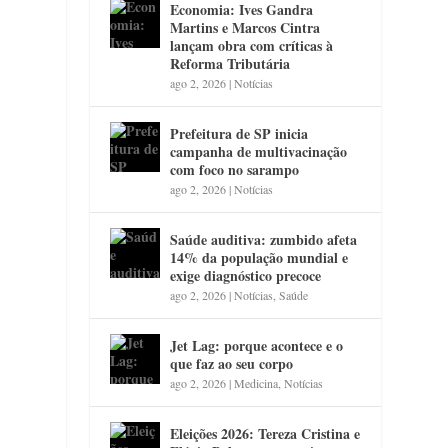
Economia: Ives Gandra
Martins e Marcos Cintra
lançam obra com críticas à
Reforma Tributária
ago 2, 2026
|
Notícias
Prefeitura de SP inicia
campanha de multivacinação
com foco no sarampo
ago 2, 2026
|
Notícias
Saúde auditiva: zumbido afeta
14% da população mundial e
exige diagnóstico precoce
ago 2, 2026
|
Notícias
,
Saúde
Jet Lag: porque acontece e o
que faz ao seu corpo
ago 2, 2026
|
Medicina
,
Notícias
Eleições 2026: Tereza Cristina e