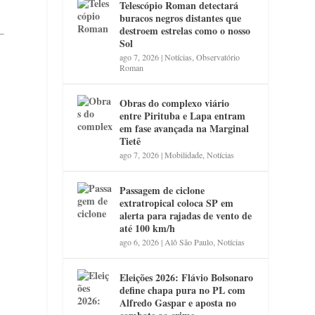
Telescópio Roman detectará
buracos negros distantes que
destroem estrelas como o nosso
Sol
ago 7, 2026
|
Notícias
,
Observatório
Roman
Obras do complexo viário
entre Pirituba e Lapa entram
em fase avançada na Marginal
Tietê
ago 7, 2026
|
Mobilidade
,
Notícias
Passagem de ciclone
extratropical coloca SP em
alerta para rajadas de vento de
até 100 km/h
ago 6, 2026
|
Alô São Paulo
,
Notícias
Eleições 2026: Flávio Bolsonaro
define chapa pura no PL com
Alfredo Gaspar e aposta no