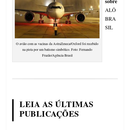
sobre
ALÔ
BRA
SIL
O avião com as vacinas da AstraZeneca/Oxford foi recebido
na pista por um batismo simbólico. Foto: Fernando
Frazão/Agência Brasil
LEIA AS ÚLTIMAS
PUBLICAÇÕES