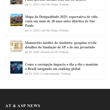
jul 31, 2026
|
Alô São Paulo
,
Notícias
Mapa da Desigualdade 2025: expectativa de vida
varia em mais de 20 anos entre distritos de São
Paulo
jul 31, 2026
|
Alô São Paulo
,
Notícias
Manuscrito inédito de Anchieta: pesquisa revela
detalhes da fundação de SP e de sua juventude
jul 30, 2026
|
História de SP
,
Notícias
Como a corrupção impacta o dia a dia e mantém
o Brasil estagnado em ranking global
jul 29, 2026
|
Comportamento
,
Notícias
AT & ASP NEWS