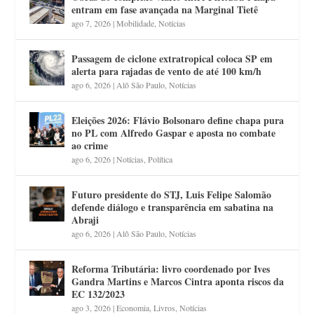
entram em fase avançada na Marginal Tietê
ago 7, 2026
|
Mobilidade
,
Notícias
Passagem de ciclone extratropical coloca SP em
alerta para rajadas de vento de até 100 km/h
ago 6, 2026
|
Alô São Paulo
,
Notícias
Eleições 2026: Flávio Bolsonaro define chapa pura
no PL com Alfredo Gaspar e aposta no combate
ao crime
ago 6, 2026
|
Notícias
,
Política
Futuro presidente do STJ, Luis Felipe Salomão
defende diálogo e transparência em sabatina na
Abraji
ago 6, 2026
|
Alô São Paulo
,
Notícias
Reforma Tributária: livro coordenado por Ives
Gandra Martins e Marcos Cintra aponta riscos da
EC 132/2023
ago 3, 2026
|
Economia
,
Livros
,
Notícias