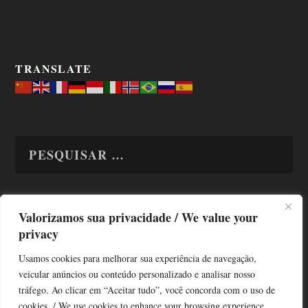
TRANSLATE
Valorizamos sua privacidade / We value your
TODAS OS ASSUNTOS
privacy
Usamos cookies para melhorar sua experiência de navegação,
veicular anúncios ou conteúdo personalizado e analisar nosso
tráfego. Ao clicar em “Aceitar tudo”, você concorda com o uso de
cookies. / We use cookies to enhance your browsing experience,