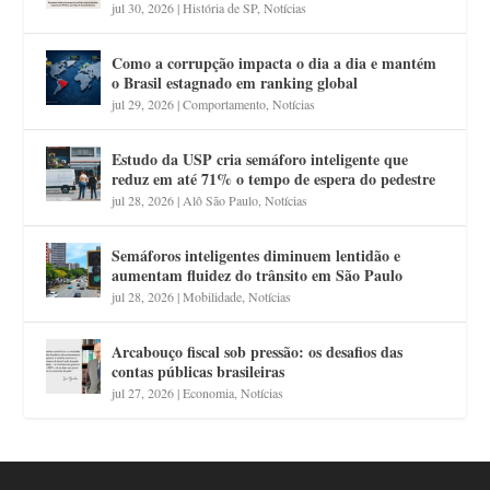
jul 30, 2026
|
História de SP
,
Notícias
Como a corrupção impacta o dia a dia e mantém
o Brasil estagnado em ranking global
jul 29, 2026
|
Comportamento
,
Notícias
Estudo da USP cria semáforo inteligente que
reduz em até 71% o tempo de espera do pedestre
jul 28, 2026
|
Alô São Paulo
,
Notícias
Semáforos inteligentes diminuem lentidão e
aumentam fluidez do trânsito em São Paulo
jul 28, 2026
|
Mobilidade
,
Notícias
Arcabouço fiscal sob pressão: os desafios das
contas públicas brasileiras
jul 27, 2026
|
Economia
,
Notícias