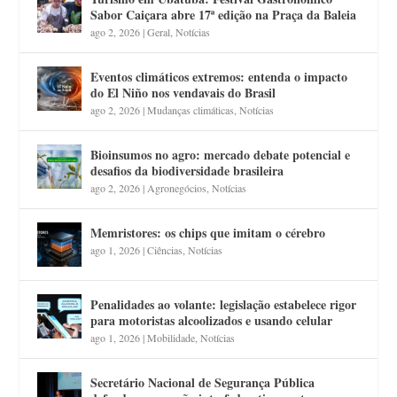
Sabor Caiçara abre 17ª edição na Praça da Baleia
ago 2, 2026
|
Geral
,
Notícias
Eventos climáticos extremos: entenda o impacto
do El Niño nos vendavais do Brasil
ago 2, 2026
|
Mudanças climáticas
,
Notícias
Bioinsumos no agro: mercado debate potencial e
desafios da biodiversidade brasileira
ago 2, 2026
|
Agronegócios
,
Notícias
Memristores: os chips que imitam o cérebro
ago 1, 2026
|
Ciências
,
Notícias
Penalidades ao volante: legislação estabelece rigor
para motoristas alcoolizados e usando celular
ago 1, 2026
|
Mobilidade
,
Notícias
Secretário Nacional de Segurança Pública