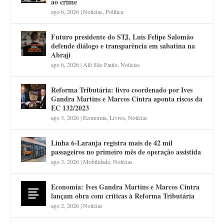
ao crime
ago 6, 2026
|
Notícias
,
Política
Futuro presidente do STJ, Luis Felipe Salomão
defende diálogo e transparência em sabatina na
Abraji
ago 6, 2026
|
Alô São Paulo
,
Notícias
Reforma Tributária: livro coordenado por Ives
Gandra Martins e Marcos Cintra aponta riscos da
EC 132/2023
ago 3, 2026
|
Economia
,
Livros
,
Notícias
Linha 6-Laranja registra mais de 42 mil
passageiros no primeiro mês de operação assistida
ago 3, 2026
|
Mobilidade
,
Notícias
Economia: Ives Gandra Martins e Marcos Cintra
lançam obra com críticas à Reforma Tributária
ago 2, 2026
|
Notícias