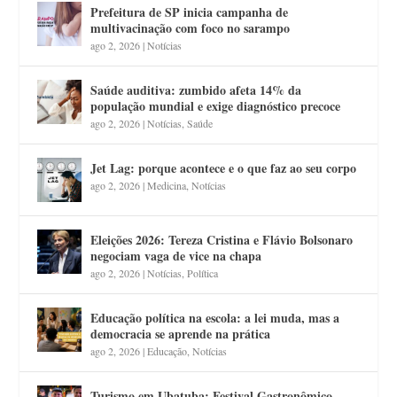
Prefeitura de SP inicia campanha de
multivacinação com foco no sarampo
ago 2, 2026
|
Notícias
Saúde auditiva: zumbido afeta 14% da
população mundial e exige diagnóstico precoce
ago 2, 2026
|
Notícias
,
Saúde
Jet Lag: porque acontece e o que faz ao seu corpo
ago 2, 2026
|
Medicina
,
Notícias
Eleições 2026: Tereza Cristina e Flávio Bolsonaro
negociam vaga de vice na chapa
ago 2, 2026
|
Notícias
,
Política
Educação política na escola: a lei muda, mas a
democracia se aprende na prática
ago 2, 2026
|
Educação
,
Notícias
Turismo em Ubatuba: Festival Gastronômico