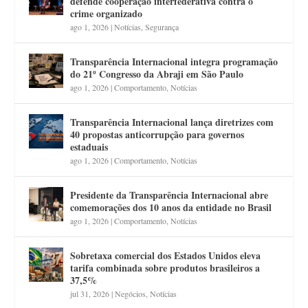
defende cooperação interfederativa contra o
crime organizado
ago 1, 2026
|
Notícias
,
Segurança
Transparência Internacional integra programação
do 21º Congresso da Abraji em São Paulo
ago 1, 2026
|
Comportamento
,
Notícias
Transparência Internacional lança diretrizes com
40 propostas anticorrupção para governos
estaduais
ago 1, 2026
|
Comportamento
,
Notícias
Presidente da Transparência Internacional abre
comemorações dos 10 anos da entidade no Brasil
ago 1, 2026
|
Comportamento
,
Notícias
Sobretaxa comercial dos Estados Unidos eleva
tarifa combinada sobre produtos brasileiros a
37,5%
jul 31, 2026
|
Negócios
,
Notícias