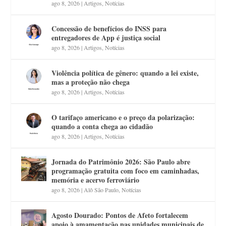
ago 8, 2026
|
Artigos
,
Notícias
Concessão de benefícios do INSS para
entregadores de App é justiça social
ago 8, 2026
|
Artigos
,
Notícias
Violência política de gênero: quando a lei existe,
mas a proteção não chega
ago 8, 2026
|
Artigos
,
Notícias
O tarifaço americano e o preço da polarização:
quando a conta chega ao cidadão
ago 8, 2026
|
Artigos
,
Notícias
Jornada do Patrimônio 2026: São Paulo abre
programação gratuita com foco em caminhadas,
memória e acervo ferroviário
ago 8, 2026
|
Alô São Paulo
,
Notícias
Agosto Dourado: Pontos de Afeto fortalecem
apoio à amamentação nas unidades municipais de