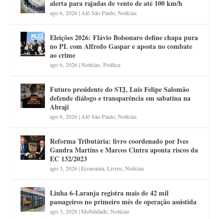
alerta para rajadas de vento de até 100 km/h
ago 6, 2026
|
Alô São Paulo
,
Notícias
Eleições 2026: Flávio Bolsonaro define chapa pura
no PL com Alfredo Gaspar e aposta no combate
ao crime
ago 6, 2026
|
Notícias
,
Política
Futuro presidente do STJ, Luis Felipe Salomão
defende diálogo e transparência em sabatina na
Abraji
ago 6, 2026
|
Alô São Paulo
,
Notícias
Reforma Tributária: livro coordenado por Ives
Gandra Martins e Marcos Cintra aponta riscos da
EC 132/2023
ago 3, 2026
|
Economia
,
Livros
,
Notícias
Linha 6-Laranja registra mais de 42 mil
passageiros no primeiro mês de operação assistida
ago 3, 2026
|
Mobilidade
,
Notícias