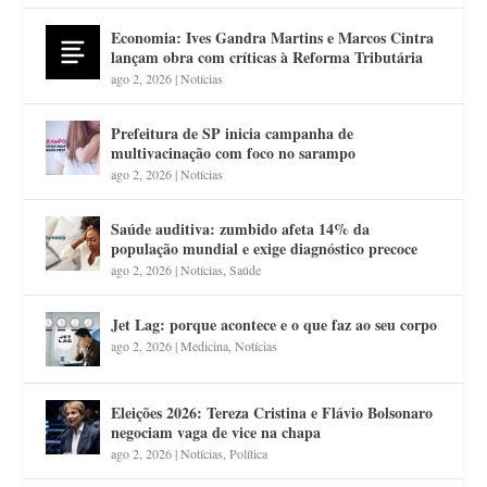
Economia: Ives Gandra Martins e Marcos Cintra
lançam obra com críticas à Reforma Tributária
ago 2, 2026
|
Notícias
Prefeitura de SP inicia campanha de
multivacinação com foco no sarampo
ago 2, 2026
|
Notícias
Saúde auditiva: zumbido afeta 14% da
população mundial e exige diagnóstico precoce
ago 2, 2026
|
Notícias
,
Saúde
Jet Lag: porque acontece e o que faz ao seu corpo
ago 2, 2026
|
Medicina
,
Notícias
Eleições 2026: Tereza Cristina e Flávio Bolsonaro
negociam vaga de vice na chapa
ago 2, 2026
|
Notícias
,
Política