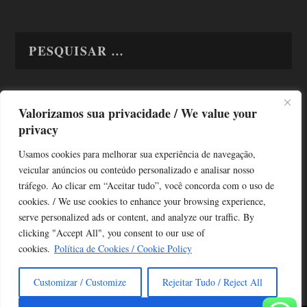
Valorizamos sua privacidade / We value your
TODAS OS ASSUNTOS
privacy
Usamos cookies para melhorar sua experiência de navegação,
veicular anúncios ou conteúdo personalizado e analisar nosso
tráfego. Ao clicar em “Aceitar tudo”, você concorda com o uso de
cookies. / We use cookies to enhance your browsing experience,
serve personalized ads or content, and analyze our traffic. By
Copyright © Alô Tatuapé 2013 / 2026
clicking "Accept All", you consent to our use of
Desenvolvido por ALOSP MKT DIGITAL
cookies.
Política de Cookies / Cookie Policy
Customizar / Customize
Rejeitar Tudo / Reject All