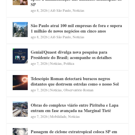
SP
ago 8, 2026
|
Alô São Paulo
,
Notícias
São Paulo atrai 100 mil empresas de fora e supera
1 milhão de novos negócios em cinco anos
ago 8, 2026
|
Alô São Paulo
,
Notícias
Genial/Quaest divulga nova pesquisa para
Presidente do Brasil; acompanhe os detalhes
ago 7, 2026
|
Notícias
,
Política
Telescópio Roman detectará buracos negros
distantes que destroem estrelas como o nosso Sol
ago 7, 2026
|
Notícias
,
Observatório Roman
Obras do complexo viário entre Pirituba e Lapa
entram em fase avançada na Marginal Tietê
ago 7, 2026
|
Mobilidade
,
Notícias
Passagem de ciclone extratropical coloca SP em