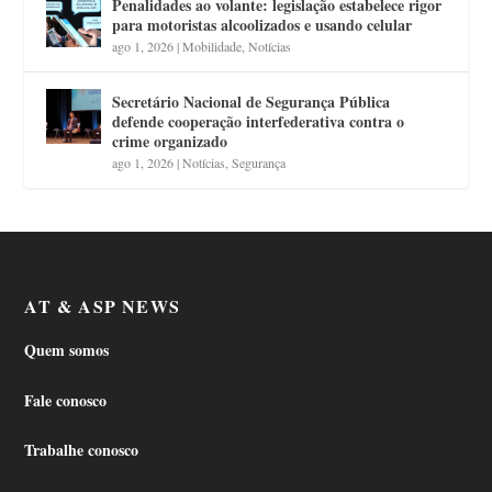
Penalidades ao volante: legislação estabelece rigor
para motoristas alcoolizados e usando celular
ago 1, 2026
|
Mobilidade
,
Notícias
Secretário Nacional de Segurança Pública
defende cooperação interfederativa contra o
crime organizado
ago 1, 2026
|
Notícias
,
Segurança
AT & ASP NEWS
Quem somos
Fale conosco
Trabalhe conosco