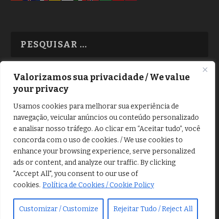
Valorizamos sua privacidade / We value
your privacy
TODAS OS ASSUNTOS
Usamos cookies para melhorar sua experiência de
navegação, veicular anúncios ou conteúdo personalizado
e analisar nosso tráfego. Ao clicar em “Aceitar tudo”, você
concorda com o uso de cookies. / We use cookies to
enhance your browsing experience, serve personalized
ads or content, and analyze our traffic. By clicking
Copyright © Alô Tatuapé 2013 / 2026
"Accept All", you consent to our use of
Desenvolvido por ALOSP MKT DIGITAL
cookies.
Política de Cookies / Cookie Policy
Customizar / Customize
Rejeitar Tudo / Reject All