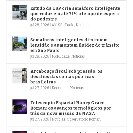
Estudo da USP cria semáforo inteligente
que reduz em até 71% o tempo de espera
do pedestre
jul 28, 2026
|
Alô São Paulo
,
Notícias
Semáforos inteligentes diminuem
lentidão e aumentam fluidez do trânsito
em São Paulo
jul 28, 2026
|
Mobilidade
,
Notícias
Arcabouço fiscal sob pressão: os
desafios das contas públicas
brasileiras
jul 27, 2026
|
Economia
,
Notícias
Telescópio Espacial Nancy Grace
Roman: os avanços tecnológicos por
trás da nova missão da NASA
jul 27, 2026
|
Notícias
,
Observatório Roman