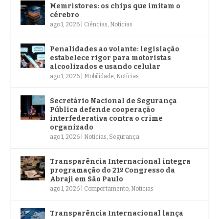
Memristores: os chips que imitam o
cérebro
ago 1, 2026
|
Ciências
,
Notícias
Penalidades ao volante: legislação
estabelece rigor para motoristas
alcoolizados e usando celular
ago 1, 2026
|
Mobilidade
,
Notícias
Secretário Nacional de Segurança
Pública defende cooperação
interfederativa contra o crime
organizado
ago 1, 2026
|
Notícias
,
Segurança
Transparência Internacional integra
programação do 21º Congresso da
Abraji em São Paulo
ago 1, 2026
|
Comportamento
,
Notícias
Transparência Internacional lança