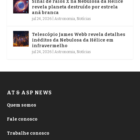
Sinal de raios X na Nebulosa da Hélice
revela planeta destruído por estrela
anã branca
jul 24, 2026
|
Astronomia
,
Notícias
Telescópio James Webb revela detalhes
inéditos da Nebulosa da Hélice em
infravermelho
jul 24, 2026
|
Astronomia
,
Notícias
AT & ASP NEWS
Quem somos
Fale conosco
Trabalhe conosco