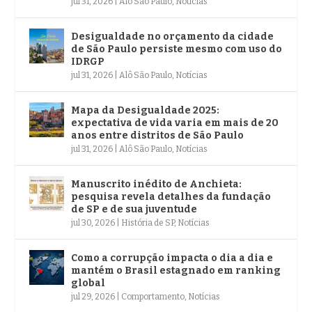
jul 31, 2026
|
Alô São Paulo
,
Notícias
Desigualdade no orçamento da cidade
de São Paulo persiste mesmo com uso do
IDRGP
jul 31, 2026
|
Alô São Paulo
,
Notícias
Mapa da Desigualdade 2025:
expectativa de vida varia em mais de 20
anos entre distritos de São Paulo
jul 31, 2026
|
Alô São Paulo
,
Notícias
Manuscrito inédito de Anchieta:
pesquisa revela detalhes da fundação
de SP e de sua juventude
jul 30, 2026
|
História de SP
,
Notícias
Como a corrupção impacta o dia a dia e
mantém o Brasil estagnado em ranking
global
jul 29, 2026
|
Comportamento
,
Notícias