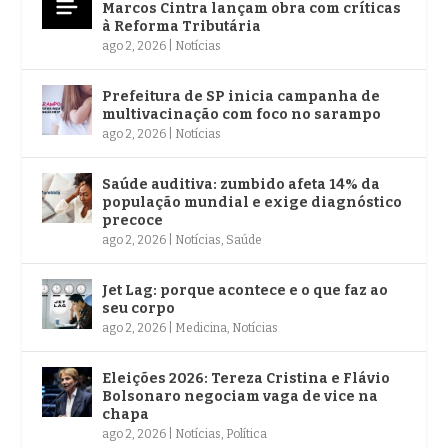
Marcos Cintra lançam obra com críticas
à Reforma Tributária
ago 2, 2026
|
Notícias
Prefeitura de SP inicia campanha de
multivacinação com foco no sarampo
ago 2, 2026
|
Notícias
Saúde auditiva: zumbido afeta 14% da
população mundial e exige diagnóstico
precoce
ago 2, 2026
|
Notícias
,
Saúde
Jet Lag: porque acontece e o que faz ao
seu corpo
ago 2, 2026
|
Medicina
,
Notícias
Eleições 2026: Tereza Cristina e Flávio
Bolsonaro negociam vaga de vice na
chapa
ago 2, 2026
|
Notícias
,
Política