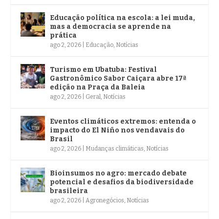
Educação política na escola: a lei muda,
mas a democracia se aprende na
prática
ago 2, 2026
|
Educação
,
Notícias
Turismo em Ubatuba: Festival
Gastronômico Sabor Caiçara abre 17ª
edição na Praça da Baleia
ago 2, 2026
|
Geral
,
Notícias
Eventos climáticos extremos: entenda o
impacto do El Niño nos vendavais do
Brasil
ago 2, 2026
|
Mudanças climáticas
,
Notícias
Bioinsumos no agro: mercado debate
potencial e desafios da biodiversidade
brasileira
ago 2, 2026
|
Agronegócios
,
Notícias