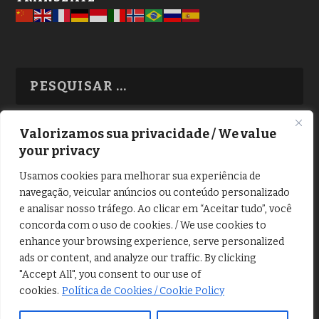
Valorizamos sua privacidade / We value
your privacy
TODAS OS ASSUNTOS
Usamos cookies para melhorar sua experiência de
navegação, veicular anúncios ou conteúdo personalizado
e analisar nosso tráfego. Ao clicar em “Aceitar tudo”, você
concorda com o uso de cookies. / We use cookies to
enhance your browsing experience, serve personalized
ads or content, and analyze our traffic. By clicking
Copyright © Alô Tatuapé 2013 / 2026
"Accept All", you consent to our use of
Desenvolvido por ALOSP MKT DIGITAL
cookies.
Política de Cookies / Cookie Policy