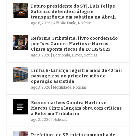
Futuro presidente do STJ, Luis Felipe
Salomão defende diálogo e
transparência em sabatina na Abraji
ago 6, 2026
|
Alô São Paulo
,
Notícias
Reforma Tributária: livro coordenado
por Ives Gandra Martins e Marcos
Cintra aponta riscos da EC 132/2023
ago 3, 2026
|
Economia
,
Livros
,
Notícias
Linha 6-Laranja registra mais de 42 mil
passageiros no primeiro mês de
operação assistida
ago 3, 2026
|
Mobilidade
,
Notícias
Economia: Ives Gandra Martins e
Marcos Cintra lançam obra com críticas
à Reforma Tributária
ago 2, 2026
|
Notícias
Prefeitura de SP inicia campanha de