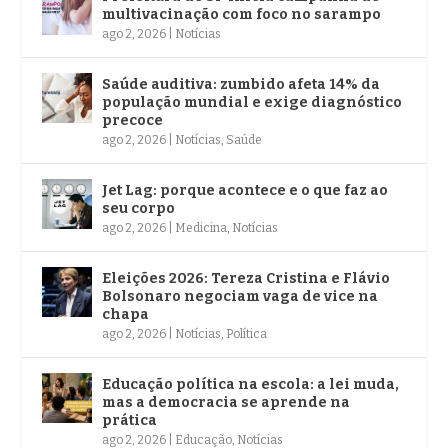
multivacinação com foco no sarampo
ago 2, 2026
|
Notícias
Saúde auditiva: zumbido afeta 14% da
população mundial e exige diagnóstico
precoce
ago 2, 2026
|
Notícias
,
Saúde
Jet Lag: porque acontece e o que faz ao
seu corpo
ago 2, 2026
|
Medicina
,
Notícias
Eleições 2026: Tereza Cristina e Flávio
Bolsonaro negociam vaga de vice na
chapa
ago 2, 2026
|
Notícias
,
Política
Educação política na escola: a lei muda,
mas a democracia se aprende na
prática
ago 2, 2026
|
Educação
,
Notícias