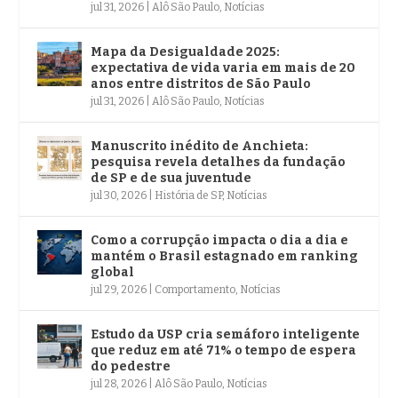
jul 31, 2026
|
Alô São Paulo
,
Notícias
Mapa da Desigualdade 2025:
expectativa de vida varia em mais de 20
anos entre distritos de São Paulo
jul 31, 2026
|
Alô São Paulo
,
Notícias
Manuscrito inédito de Anchieta:
pesquisa revela detalhes da fundação
de SP e de sua juventude
jul 30, 2026
|
História de SP
,
Notícias
Como a corrupção impacta o dia a dia e
mantém o Brasil estagnado em ranking
global
jul 29, 2026
|
Comportamento
,
Notícias
Estudo da USP cria semáforo inteligente
que reduz em até 71% o tempo de espera
do pedestre
jul 28, 2026
|
Alô São Paulo
,
Notícias