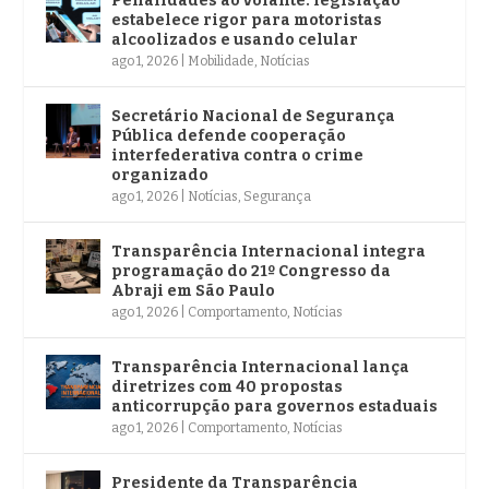
Penalidades ao volante: legislação
estabelece rigor para motoristas
alcoolizados e usando celular
ago 1, 2026
|
Mobilidade
,
Notícias
Secretário Nacional de Segurança
Pública defende cooperação
interfederativa contra o crime
organizado
ago 1, 2026
|
Notícias
,
Segurança
Transparência Internacional integra
programação do 21º Congresso da
Abraji em São Paulo
ago 1, 2026
|
Comportamento
,
Notícias
Transparência Internacional lança
diretrizes com 40 propostas
anticorrupção para governos estaduais
ago 1, 2026
|
Comportamento
,
Notícias
Presidente da Transparência