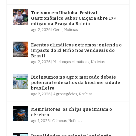
Turismo em Ubatuba: Festival
Gastronômico Sabor Caiçara abre 17ª
edição na Praça da Baleia
ago 2, 2026
|
Geral
,
Notícias
Eventos climáticos extremos: entenda o
impacto do El Niño nos vendavais do
Brasil
ago 2, 2026
|
Mudanças climáticas
,
Notícias
Bioinsumos no agro: mercado debate
potencial e desafios da biodiversidade
brasileira
ago 2, 2026
|
Agronegócios
,
Notícias
Memristores: os chips que imitam o
cérebro
ago 1, 2026
|
Ciências
,
Notícias