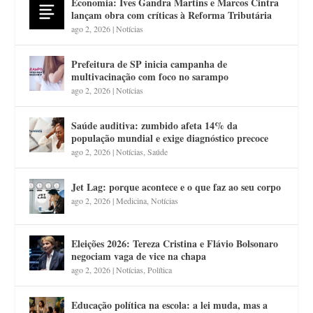
Economia: Ives Gandra Martins e Marcos Cintra
lançam obra com críticas à Reforma Tributária
ago 2, 2026
|
Notícias
Prefeitura de SP inicia campanha de
multivacinação com foco no sarampo
ago 2, 2026
|
Notícias
Saúde auditiva: zumbido afeta 14% da
população mundial e exige diagnóstico precoce
ago 2, 2026
|
Notícias
,
Saúde
Jet Lag: porque acontece e o que faz ao seu corpo
ago 2, 2026
|
Medicina
,
Notícias
Eleições 2026: Tereza Cristina e Flávio Bolsonaro
negociam vaga de vice na chapa
ago 2, 2026
|
Notícias
,
Política
Educação política na escola: a lei muda, mas a