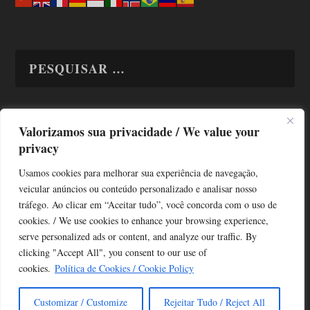
Valorizamos sua privacidade / We value your
TODAS OS ASSUNTOS
privacy
Usamos cookies para melhorar sua experiência de navegação,
veicular anúncios ou conteúdo personalizado e analisar nosso
tráfego. Ao clicar em “Aceitar tudo”, você concorda com o uso de
cookies. / We use cookies to enhance your browsing experience,
serve personalized ads or content, and analyze our traffic. By
Copyright © Alô Tatuapé 2013 / 2026
clicking "Accept All", you consent to our use of
Desenvolvido por ALOSP MKT DIGITAL
cookies.
Política de Cookies / Cookie Policy
Customizar / Customize
Rejeitar Tudo / Reject All