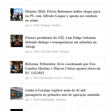
Eleições 2026: Flávio Bolsonaro define chapa pura
no PL com Alfredo Gaspar e aposta no combate
ao crime
ago 6, 2026
|
Notícias
,
Política
Futuro presidente do STJ, Luis Felipe Salomão
defende diálogo e transparência em sabatina na
Abraji
ago 6, 2026
|
Alô São Paulo
,
Notícias
Reforma Tributária: livro coordenado por Ives
Gandra Martins e Marcos Cintra aponta riscos da
EC 132/2023
ago 3, 2026
|
Economia
,
Livros
,
Notícias
Linha 6-Laranja registra mais de 42 mil
passageiros no primeiro mês de operação assistida
ago 3, 2026
|
Mobilidade
,
Notícias