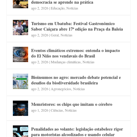
democracia se aprende na prática
ago 2, 2026
|
Educação
,
Notícias
Turismo em Ubatuba: Festival Gastronômico
Sabor Caiçara abre 17ª edição na Praça da Baleia
ago 2, 2026
|
Geral
,
Notícias
Eventos climáticos extremos: entenda o impacto
do El Niño nos vendavais do Brasil
ago 2, 2026
|
Mudanças climáticas
,
Notícias
Bioinsumos no agro: mercado debate potencial e
desafios da biodiversidade brasileira
ago 2, 2026
|
Agronegócios
,
Notícias
Memristores: os chips que imitam o cérebro
ago 1, 2026
|
Ciências
,
Notícias
Penalidades ao volante: legislação estabelece rigor
para motoristas alcoolizados e usando celular