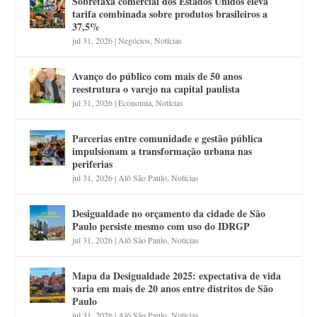
Sobretaxa comercial dos Estados Unidos eleva
tarifa combinada sobre produtos brasileiros a
37,5%
jul 31, 2026
|
Negócios
,
Notícias
Avanço do público com mais de 50 anos
reestrutura o varejo na capital paulista
jul 31, 2026
|
Economia
,
Notícias
Parcerias entre comunidade e gestão pública
impulsionam a transformação urbana nas
periferias
jul 31, 2026
|
Alô São Paulo
,
Notícias
Desigualdade no orçamento da cidade de São
Paulo persiste mesmo com uso do IDRGP
jul 31, 2026
|
Alô São Paulo
,
Notícias
Mapa da Desigualdade 2025: expectativa de vida
varia em mais de 20 anos entre distritos de São
Paulo
jul 31, 2026
|
Alô São Paulo
,
Notícias