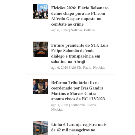
Eleições 2026: Flávio Bolsonaro
define chapa pura no PL com
Alfredo Gaspar e aposta no
combate ao crime
ago 6, 2026
|
Notícias
,
Política
Futuro presidente do STJ, Luis
Felipe Salomão defende
diálogo e transparência em
sabatina na Abraji
ago 6, 2026
|
Alô São Paulo
,
Notícias
Reforma Tributária: livro
coordenado por Ives Gandra
Martins e Marcos Cintra
aponta riscos da EC 132/2023
ago 3, 2026
|
Economia
,
Livros
,
Notícias
Linha 6-Laranja registra mais
de 42 mil passageiros no