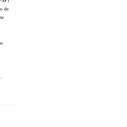
S-SP)
to de
te
as
.