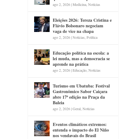
ago 2, 2026
|
Medicina
,
Notícias
Eleições 2026: Tereza Cristina e
Flávio Bolsonaro negociam
vaga de vice na chapa
ago 2, 2026
|
Notícias
,
Política
Educação política na escola: a
lei muda, mas a democracia se
aprende na prática
ago 2, 2026
|
Educação
,
Notícias
Turismo em Ubatuba: Festival
Gastronômico Sabor Caiçara
abre 17ª edição na Praça da
Baleia
ago 2, 2026
|
Geral
,
Notícias
Eventos climáticos extremos:
entenda o impacto do El Niño
nos vendavais do Brasil