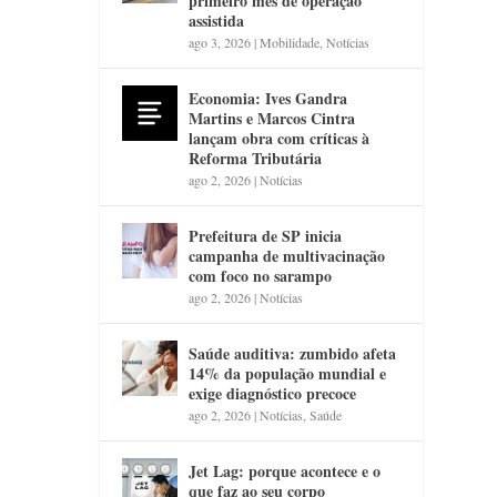
primeiro mês de operação
assistida
ago 3, 2026
|
Mobilidade
,
Notícias
Economia: Ives Gandra
Martins e Marcos Cintra
lançam obra com críticas à
Reforma Tributária
ago 2, 2026
|
Notícias
Prefeitura de SP inicia
campanha de multivacinação
com foco no sarampo
ago 2, 2026
|
Notícias
Saúde auditiva: zumbido afeta
14% da população mundial e
exige diagnóstico precoce
ago 2, 2026
|
Notícias
,
Saúde
Jet Lag: porque acontece e o
que faz ao seu corpo