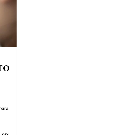
TO
para