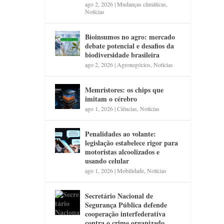
ago 2, 2026
|
Mudanças climáticas
,
Notícias
Bioinsumos no agro: mercado
debate potencial e desafios da
biodiversidade brasileira
ago 2, 2026
|
Agronegócios
,
Notícias
Memristores: os chips que
imitam o cérebro
ago 1, 2026
|
Ciências
,
Notícias
Penalidades ao volante:
legislação estabelece rigor para
motoristas alcoolizados e
usando celular
ago 1, 2026
|
Mobilidade
,
Notícias
Secretário Nacional de
Segurança Pública defende
cooperação interfederativa
contra o crime organizado