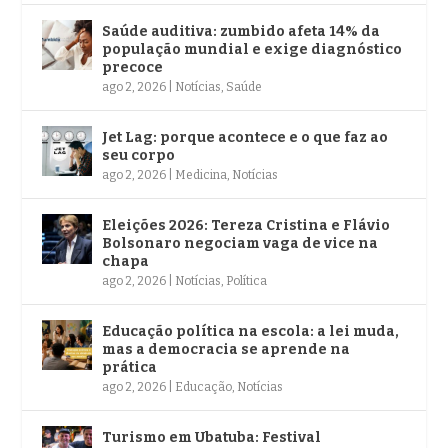
Saúde auditiva: zumbido afeta 14% da
população mundial e exige diagnóstico
precoce
ago 2, 2026
|
Notícias
,
Saúde
Jet Lag: porque acontece e o que faz ao
seu corpo
ago 2, 2026
|
Medicina
,
Notícias
Eleições 2026: Tereza Cristina e Flávio
Bolsonaro negociam vaga de vice na
chapa
ago 2, 2026
|
Notícias
,
Política
Educação política na escola: a lei muda,
mas a democracia se aprende na
prática
ago 2, 2026
|
Educação
,
Notícias
Turismo em Ubatuba: Festival