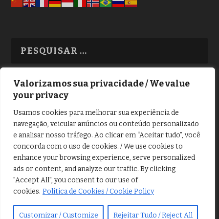
Valorizamos sua privacidade / We value
your privacy
TODAS OS ASSUNTOS
Usamos cookies para melhorar sua experiência de
navegação, veicular anúncios ou conteúdo personalizado
e analisar nosso tráfego. Ao clicar em “Aceitar tudo”, você
concorda com o uso de cookies. / We use cookies to
enhance your browsing experience, serve personalized
ads or content, and analyze our traffic. By clicking
Copyright © Alô Tatuapé 2013 / 2026
"Accept All", you consent to our use of
Desenvolvido por ALOSP MKT DIGITAL
cookies.
Política de Cookies / Cookie Policy
Customizar / Customize
Rejeitar Tudo / Reject All