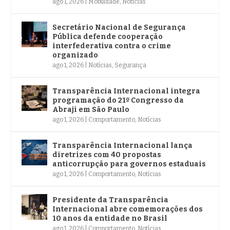
ago 1, 2026
|
Mobilidade
,
Notícias
Secretário Nacional de Segurança
Pública defende cooperação
interfederativa contra o crime
organizado
ago 1, 2026
|
Notícias
,
Segurança
Transparência Internacional integra
programação do 21º Congresso da
Abraji em São Paulo
ago 1, 2026
|
Comportamento
,
Notícias
Transparência Internacional lança
diretrizes com 40 propostas
anticorrupção para governos estaduais
ago 1, 2026
|
Comportamento
,
Notícias
Presidente da Transparência
Internacional abre comemorações dos
10 anos da entidade no Brasil
ago 1, 2026
|
Comportamento
,
Notícias