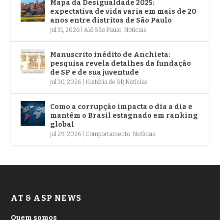
Mapa da Desigualdade 2025:
expectativa de vida varia em mais de 20
anos entre distritos de São Paulo
jul 31, 2026
|
Alô São Paulo
,
Notícias
Manuscrito inédito de Anchieta:
pesquisa revela detalhes da fundação
de SP e de sua juventude
jul 30, 2026
|
História de SP
,
Notícias
Como a corrupção impacta o dia a dia e
mantém o Brasil estagnado em ranking
global
jul 29, 2026
|
Comportamento
,
Notícias
AT & ASP NEWS
Quem somos