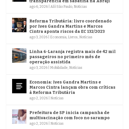
transparência em sabatina na Abraji
ago 6, 2026
|
Alô São Paulo
,
Notícias
Reforma Tributária: livro coordenado
por Ives Gandra Martins e Marcos
Cintra aponta riscos da EC 132/2023
ago 3, 2026
|
Economia
,
Livros
,
Notícias
Linha 6-Laranja registra mais de 42 mil
passageiros no primeiro mês de
operação assistida
ago 3, 2026
|
Mobilidade
,
Notícias
Economia: Ives Gandra Martins e
Marcos Cintra lançam obra com críticas
à Reforma Tributária
ago 2, 2026
|
Notícias
Prefeitura de SP inicia campanha de
multivacinação com foco no sarampo
ago 2, 2026
|
Notícias