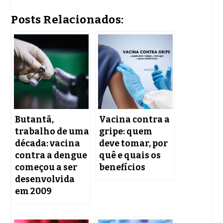
Posts Relacionados:
Butantã,
Vacina contra a
trabalho de uma
gripe: quem
década: vacina
deve tomar, por
contra a dengue
quê e quais os
começou a ser
benefícios
desenvolvida
em 2009