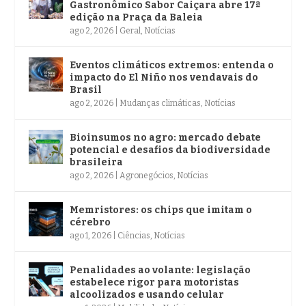
Gastronômico Sabor Caiçara abre 17ª
edição na Praça da Baleia
ago 2, 2026
|
Geral
,
Notícias
Eventos climáticos extremos: entenda o
impacto do El Niño nos vendavais do
Brasil
ago 2, 2026
|
Mudanças climáticas
,
Notícias
Bioinsumos no agro: mercado debate
potencial e desafios da biodiversidade
brasileira
ago 2, 2026
|
Agronegócios
,
Notícias
Memristores: os chips que imitam o
cérebro
ago 1, 2026
|
Ciências
,
Notícias
Penalidades ao volante: legislação
estabelece rigor para motoristas
alcoolizados e usando celular