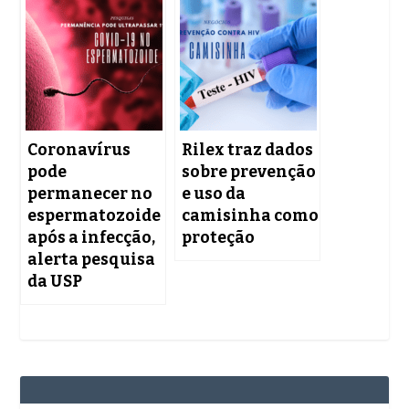
Coronavírus
Rilex traz dados
pode
sobre prevenção
permanecer no
e uso da
espermatozoide
camisinha como
após a infecção,
proteção
alerta pesquisa
da USP