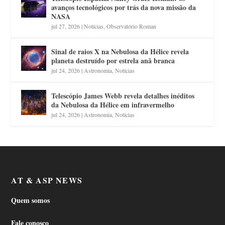
avanços tecnológicos por trás da nova missão da
NASA
jul 27, 2026
|
Notícias
,
Observatório Roman
Sinal de raios X na Nebulosa da Hélice revela
planeta destruído por estrela anã branca
jul 24, 2026
|
Astronomia
,
Notícias
Telescópio James Webb revela detalhes inéditos
da Nebulosa da Hélice em infravermelho
jul 24, 2026
|
Astronomia
,
Notícias
AT & ASP NEWS
Quem somos
Fale conosco