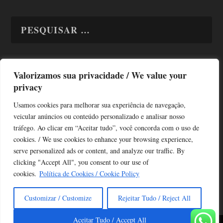
Valorizamos sua privacidade / We value your
TODAS OS ASSUNTOS
privacy
Usamos cookies para melhorar sua experiência de navegação,
veicular anúncios ou conteúdo personalizado e analisar nosso
tráfego. Ao clicar em “Aceitar tudo”, você concorda com o uso de
cookies. / We use cookies to enhance your browsing experience,
serve personalized ads or content, and analyze our traffic. By
Copyright © Alô Tatuapé 2013 / 2026
clicking "Accept All", you consent to our use of
Desenvolvido por ALOSP MKT DIGITAL
cookies.
Política de Cookies / Cookie Policy
Customizar / Customize
Rejeitar Tudo / Reject All
Aceitar Tudo / Accept All