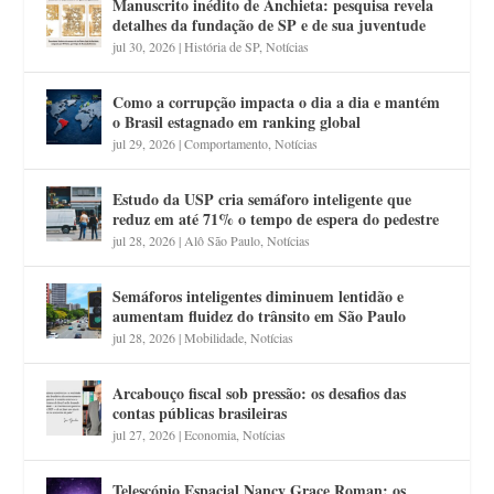
Manuscrito inédito de Anchieta: pesquisa revela
detalhes da fundação de SP e de sua juventude
jul 30, 2026
|
História de SP
,
Notícias
Como a corrupção impacta o dia a dia e mantém
o Brasil estagnado em ranking global
jul 29, 2026
|
Comportamento
,
Notícias
Estudo da USP cria semáforo inteligente que
reduz em até 71% o tempo de espera do pedestre
jul 28, 2026
|
Alô São Paulo
,
Notícias
Semáforos inteligentes diminuem lentidão e
aumentam fluidez do trânsito em São Paulo
jul 28, 2026
|
Mobilidade
,
Notícias
Arcabouço fiscal sob pressão: os desafios das
contas públicas brasileiras
jul 27, 2026
|
Economia
,
Notícias
Telescópio Espacial Nancy Grace Roman: os