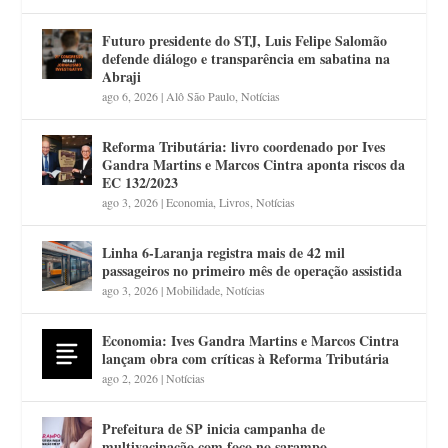
Futuro presidente do STJ, Luis Felipe Salomão
defende diálogo e transparência em sabatina na
Abraji
ago 6, 2026
|
Alô São Paulo
,
Notícias
Reforma Tributária: livro coordenado por Ives
Gandra Martins e Marcos Cintra aponta riscos da
EC 132/2023
ago 3, 2026
|
Economia
,
Livros
,
Notícias
Linha 6-Laranja registra mais de 42 mil
passageiros no primeiro mês de operação assistida
ago 3, 2026
|
Mobilidade
,
Notícias
Economia: Ives Gandra Martins e Marcos Cintra
lançam obra com críticas à Reforma Tributária
ago 2, 2026
|
Notícias
Prefeitura de SP inicia campanha de
multivacinação com foco no sarampo