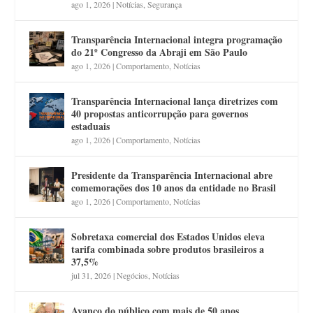
ago 1, 2026
|
Notícias
,
Segurança
Transparência Internacional integra programação
do 21º Congresso da Abraji em São Paulo
ago 1, 2026
|
Comportamento
,
Notícias
Transparência Internacional lança diretrizes com
40 propostas anticorrupção para governos
estaduais
ago 1, 2026
|
Comportamento
,
Notícias
Presidente da Transparência Internacional abre
comemorações dos 10 anos da entidade no Brasil
ago 1, 2026
|
Comportamento
,
Notícias
Sobretaxa comercial dos Estados Unidos eleva
tarifa combinada sobre produtos brasileiros a
37,5%
jul 31, 2026
|
Negócios
,
Notícias
Avanço do público com mais de 50 anos