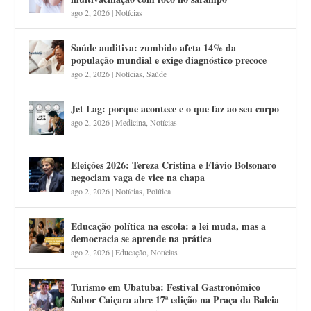
ago 2, 2026
|
Notícias
Saúde auditiva: zumbido afeta 14% da
população mundial e exige diagnóstico precoce
ago 2, 2026
|
Notícias
,
Saúde
Jet Lag: porque acontece e o que faz ao seu corpo
ago 2, 2026
|
Medicina
,
Notícias
Eleições 2026: Tereza Cristina e Flávio Bolsonaro
negociam vaga de vice na chapa
ago 2, 2026
|
Notícias
,
Política
Educação política na escola: a lei muda, mas a
democracia se aprende na prática
ago 2, 2026
|
Educação
,
Notícias
Turismo em Ubatuba: Festival Gastronômico
Sabor Caiçara abre 17ª edição na Praça da Baleia