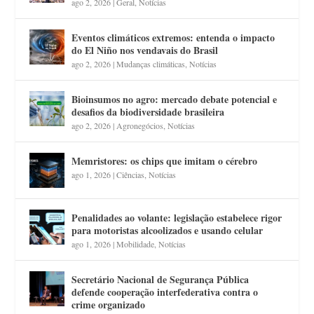
ago 2, 2026
|
Geral
,
Notícias
Eventos climáticos extremos: entenda o impacto
do El Niño nos vendavais do Brasil
ago 2, 2026
|
Mudanças climáticas
,
Notícias
Bioinsumos no agro: mercado debate potencial e
desafios da biodiversidade brasileira
ago 2, 2026
|
Agronegócios
,
Notícias
Memristores: os chips que imitam o cérebro
ago 1, 2026
|
Ciências
,
Notícias
Penalidades ao volante: legislação estabelece rigor
para motoristas alcoolizados e usando celular
ago 1, 2026
|
Mobilidade
,
Notícias
Secretário Nacional de Segurança Pública
defende cooperação interfederativa contra o
crime organizado