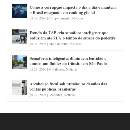
Como a corrupção impacta o dia a dia e mantém
o Brasil estagnado em ranking global
jul 29, 2026
|
Comportamento
,
Notícias
Estudo da USP cria semáforo inteligente que
reduz em até 71% o tempo de espera do pedestre
jul 28, 2026
|
Alô São Paulo
,
Notícias
Semáforos inteligentes diminuem lentidão e
aumentam fluidez do trânsito em São Paulo
jul 28, 2026
|
Mobilidade
,
Notícias
Arcabouço fiscal sob pressão: os desafios das
contas públicas brasileiras
jul 27, 2026
|
Economia
,
Notícias