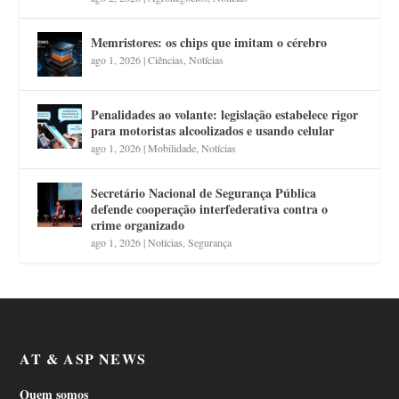
Memristores: os chips que imitam o cérebro
ago 1, 2026
|
Ciências
,
Notícias
Penalidades ao volante: legislação estabelece rigor
para motoristas alcoolizados e usando celular
ago 1, 2026
|
Mobilidade
,
Notícias
Secretário Nacional de Segurança Pública
defende cooperação interfederativa contra o
crime organizado
ago 1, 2026
|
Notícias
,
Segurança
AT & ASP NEWS
Quem somos