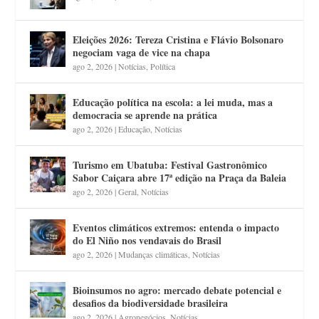
Eleições 2026: Tereza Cristina e Flávio Bolsonaro
negociam vaga de vice na chapa
ago 2, 2026
|
Notícias
,
Política
Educação política na escola: a lei muda, mas a
democracia se aprende na prática
ago 2, 2026
|
Educação
,
Notícias
Turismo em Ubatuba: Festival Gastronômico
Sabor Caiçara abre 17ª edição na Praça da Baleia
ago 2, 2026
|
Geral
,
Notícias
Eventos climáticos extremos: entenda o impacto
do El Niño nos vendavais do Brasil
ago 2, 2026
|
Mudanças climáticas
,
Notícias
Bioinsumos no agro: mercado debate potencial e
desafios da biodiversidade brasileira
ago 2, 2026
|
Agronegócios
,
Notícias