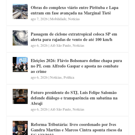
Obras do complexo viário entre Pirituba e Lapa
entram em fase avançada na Marginal Tietê
ago 7, 2026
|
Mobilidade
,
Notícias
Passagem de ciclone extratropical coloca SP em
alerta para rajadas de vento de até 100 km/h
ago 6, 2026
|
Alô São Paulo
,
Notícias
Eleições 2026: Flávio Bolsonaro define chapa pura
no PL com Alfredo Gaspar e aposta no combate
ao crime
ago 6, 2026
|
Notícias
,
Política
Futuro presidente do STJ, Luis Felipe Salomão
defende diálogo e transparência em sabatina na
Abraji
ago 6, 2026
|
Alô São Paulo
,
Notícias
Reforma Tributária: livro coordenado por Ives
Gandra Martins e Marcos Cintra aponta riscos da