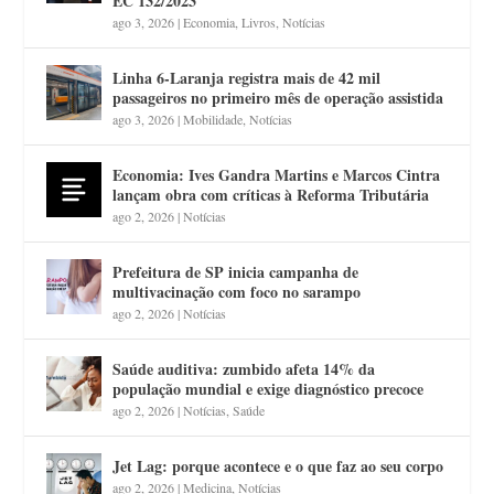
EC 132/2023
ago 3, 2026
|
Economia
,
Livros
,
Notícias
Linha 6-Laranja registra mais de 42 mil
passageiros no primeiro mês de operação assistida
ago 3, 2026
|
Mobilidade
,
Notícias
Economia: Ives Gandra Martins e Marcos Cintra
lançam obra com críticas à Reforma Tributária
ago 2, 2026
|
Notícias
Prefeitura de SP inicia campanha de
multivacinação com foco no sarampo
ago 2, 2026
|
Notícias
Saúde auditiva: zumbido afeta 14% da
população mundial e exige diagnóstico precoce
ago 2, 2026
|
Notícias
,
Saúde
Jet Lag: porque acontece e o que faz ao seu corpo
ago 2, 2026
|
Medicina
,
Notícias