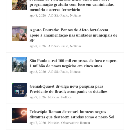
programação gratuita com foco em caminhadas,
memória e acervo ferroviário
ago 8, 2026
|
Alô São Paulo
,
Notícias
Agosto Dourado: Pontos de Afeto fortalecem
apoio à amamentação nas unidades municipais de
SP
ago 8, 2026
|
Alô São Paulo
,
Notícias
São Paulo atrai 100 mil empresas de fora e supera
1 milhão de novos negócios em cinco anos
ago 8, 2026
|
Alô São Paulo
,
Notícias
Genial/Quaest divulga nova pesquisa para
Presidente do Brasil; acompanhe os detalhes
ago 7, 2026
|
Notícias
,
Política
Telescópio Roman detectará buracos negros
distantes que destroem estrelas como o nosso Sol
ago 7, 2026
|
Notícias
,
Observatório Roman