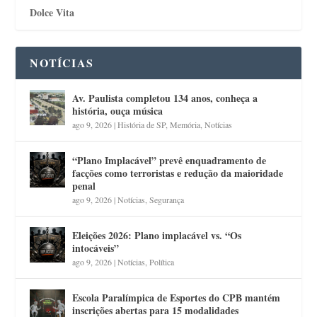
Dolce Vita
NOTÍCIAS
Av. Paulista completou 134 anos, conheça a
história, ouça música
ago 9, 2026
|
História de SP
,
Memória
,
Notícias
“Plano Implacável” prevê enquadramento de
facções como terroristas e redução da maioridade
penal
ago 9, 2026
|
Notícias
,
Segurança
Eleições 2026: Plano implacável vs. “Os
intocáveis”
ago 9, 2026
|
Notícias
,
Política
Escola Paralímpica de Esportes do CPB mantém
inscrições abertas para 15 modalidades