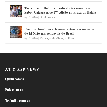
Turismo em Ubatuba: Festival Gastronômico
Sabor Caiçara abre 17ª edição na Praça da Baleia
ago 2, 2026
|
Geral
,
Notícias
Eventos climáticos extremos: entenda o impacto
do El Niño nos vendavais do Brasil
ago 2, 2026
|
Mudanças climáticas
,
Notícias
AT & ASP NEWS
Quem somos
Fale conosco
Trabalhe conosco