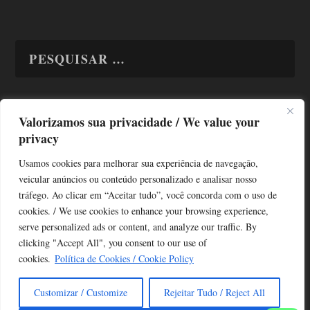
Valorizamos sua privacidade / We value your
TODAS OS ASSUNTOS
privacy
Usamos cookies para melhorar sua experiência de navegação,
veicular anúncios ou conteúdo personalizado e analisar nosso
tráfego. Ao clicar em “Aceitar tudo”, você concorda com o uso de
cookies. / We use cookies to enhance your browsing experience,
serve personalized ads or content, and analyze our traffic. By
Copyright © Alô Tatuapé 2013 / 2026
clicking "Accept All", you consent to our use of
Desenvolvido por ALOSP MKT DIGITAL
cookies.
Política de Cookies / Cookie Policy
Customizar / Customize
Rejeitar Tudo / Reject All