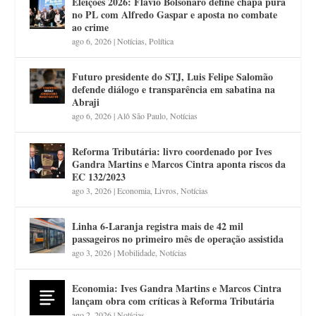
Eleições 2026: Flávio Bolsonaro define chapa pura
no PL com Alfredo Gaspar e aposta no combate
ao crime
ago 6, 2026
|
Notícias
,
Política
Futuro presidente do STJ, Luis Felipe Salomão
defende diálogo e transparência em sabatina na
Abraji
ago 6, 2026
|
Alô São Paulo
,
Notícias
Reforma Tributária: livro coordenado por Ives
Gandra Martins e Marcos Cintra aponta riscos da
EC 132/2023
ago 3, 2026
|
Economia
,
Livros
,
Notícias
Linha 6-Laranja registra mais de 42 mil
passageiros no primeiro mês de operação assistida
ago 3, 2026
|
Mobilidade
,
Notícias
Economia: Ives Gandra Martins e Marcos Cintra
lançam obra com críticas à Reforma Tributária
ago 2, 2026
|
Notícias