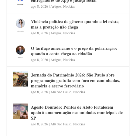
entregadores de App é justiça social
ago 8, 2026
|
Artigos
,
Notícias
Violência política de gênero: quando a lei existe,
mas a proteção não chega
ago 8, 2026
|
Artigos
,
Notícias
O tarifaço americano e o preço da polarização:
quando a conta chega ao cidadão
ago 8, 2026
|
Artigos
,
Notícias
Jornada do Patrimônio 2026: São Paulo abre
programação gratuita com foco em caminhadas,
memória e acervo ferroviário
ago 8, 2026
|
Alô São Paulo
,
Notícias
Agosto Dourado: Pontos de Afeto fortalecem
apoio à amamentação nas unidades municipais de
SP
ago 8, 2026
|
Alô São Paulo
,
Notícias