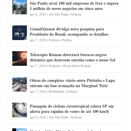
São Paulo atrai 100 mil empresas de fora e supera
1 milhão de novos negócios em cinco anos
ago 8, 2026
|
Alô São Paulo
,
Notícias
Genial/Quaest divulga nova pesquisa para
Presidente do Brasil; acompanhe os detalhes
ago 7, 2026
|
Notícias
,
Política
Telescópio Roman detectará buracos negros
distantes que destroem estrelas como o nosso Sol
ago 7, 2026
|
Notícias
,
Observatório Roman
Obras do complexo viário entre Pirituba e Lapa
entram em fase avançada na Marginal Tietê
ago 7, 2026
|
Mobilidade
,
Notícias
Passagem de ciclone extratropical coloca SP em
alerta para rajadas de vento de até 100 km/h
ago 6, 2026
|
Alô São Paulo
,
Notícias