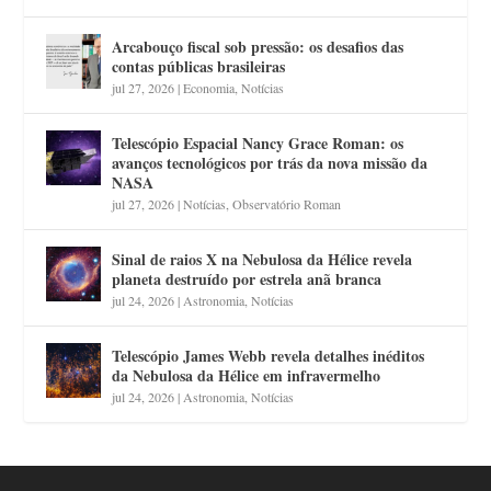
Arcabouço fiscal sob pressão: os desafios das
contas públicas brasileiras
jul 27, 2026
|
Economia
,
Notícias
Telescópio Espacial Nancy Grace Roman: os
avanços tecnológicos por trás da nova missão da
NASA
jul 27, 2026
|
Notícias
,
Observatório Roman
Sinal de raios X na Nebulosa da Hélice revela
planeta destruído por estrela anã branca
jul 24, 2026
|
Astronomia
,
Notícias
Telescópio James Webb revela detalhes inéditos
da Nebulosa da Hélice em infravermelho
jul 24, 2026
|
Astronomia
,
Notícias