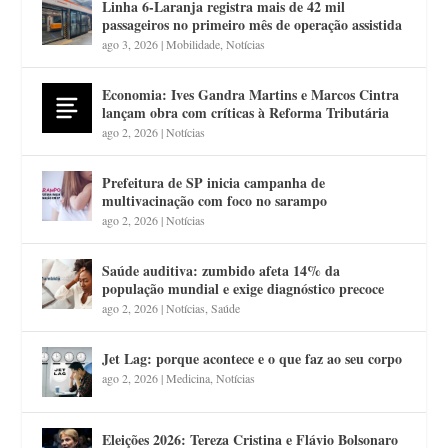
Linha 6-Laranja registra mais de 42 mil
passageiros no primeiro mês de operação assistida
ago 3, 2026
|
Mobilidade
,
Notícias
Economia: Ives Gandra Martins e Marcos Cintra
lançam obra com críticas à Reforma Tributária
ago 2, 2026
|
Notícias
Prefeitura de SP inicia campanha de
multivacinação com foco no sarampo
ago 2, 2026
|
Notícias
Saúde auditiva: zumbido afeta 14% da
população mundial e exige diagnóstico precoce
ago 2, 2026
|
Notícias
,
Saúde
Jet Lag: porque acontece e o que faz ao seu corpo
ago 2, 2026
|
Medicina
,
Notícias
Eleições 2026: Tereza Cristina e Flávio Bolsonaro