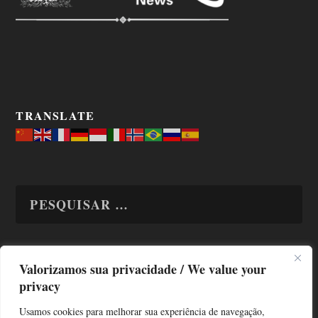
TRANSLATE
Valorizamos sua privacidade / We value your
TODAS OS ASSUNTOS
privacy
Usamos cookies para melhorar sua experiência de navegação,