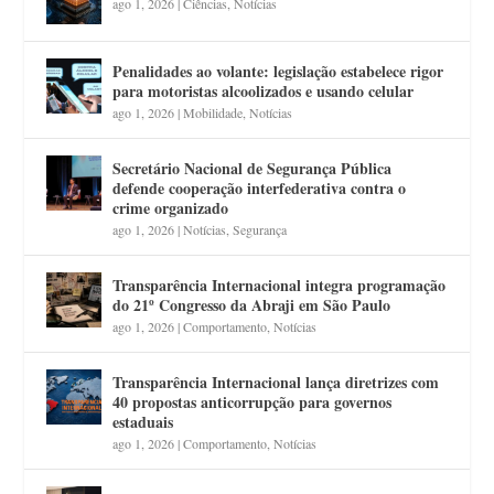
ago 1, 2026
|
Ciências
,
Notícias
Penalidades ao volante: legislação estabelece rigor
para motoristas alcoolizados e usando celular
ago 1, 2026
|
Mobilidade
,
Notícias
Secretário Nacional de Segurança Pública
defende cooperação interfederativa contra o
crime organizado
ago 1, 2026
|
Notícias
,
Segurança
Transparência Internacional integra programação
do 21º Congresso da Abraji em São Paulo
ago 1, 2026
|
Comportamento
,
Notícias
Transparência Internacional lança diretrizes com
40 propostas anticorrupção para governos
estaduais
ago 1, 2026
|
Comportamento
,
Notícias