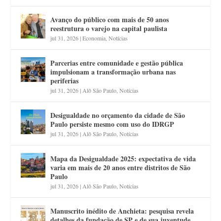
Avanço do público com mais de 50 anos
reestrutura o varejo na capital paulista
jul 31, 2026
|
Economia
,
Notícias
Parcerias entre comunidade e gestão pública
impulsionam a transformação urbana nas
periferias
jul 31, 2026
|
Alô São Paulo
,
Notícias
Desigualdade no orçamento da cidade de São
Paulo persiste mesmo com uso do IDRGP
jul 31, 2026
|
Alô São Paulo
,
Notícias
Mapa da Desigualdade 2025: expectativa de vida
varia em mais de 20 anos entre distritos de São
Paulo
jul 31, 2026
|
Alô São Paulo
,
Notícias
Manuscrito inédito de Anchieta: pesquisa revela
detalhes da fundação de SP e de sua juventude