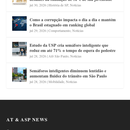
jul 30, 2026
|
História de SP
,
Notícias
Como a corrupção impacta o dia a dia e mantém
o Brasil estagnado em ranking global
jul 29, 2026
|
Comportamento
,
Notícias
Estudo da USP cria semáforo inteligente que
reduz em até 71% o tempo de espera do pedestre
jul 28, 2026
|
Alô São Paulo
,
Notícias
Semáforos inteligentes diminuem lentidão e
aumentam fluidez do trânsito em São Paulo
jul 28, 2026
|
Mobilidade
,
Notícias
AT & ASP NEWS