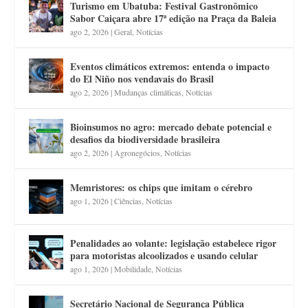
Turismo em Ubatuba: Festival Gastronômico
Sabor Caiçara abre 17ª edição na Praça da Baleia
ago 2, 2026
|
Geral
,
Notícias
Eventos climáticos extremos: entenda o impacto
do El Niño nos vendavais do Brasil
ago 2, 2026
|
Mudanças climáticas
,
Notícias
Bioinsumos no agro: mercado debate potencial e
desafios da biodiversidade brasileira
ago 2, 2026
|
Agronegócios
,
Notícias
Memristores: os chips que imitam o cérebro
ago 1, 2026
|
Ciências
,
Notícias
Penalidades ao volante: legislação estabelece rigor
para motoristas alcoolizados e usando celular
ago 1, 2026
|
Mobilidade
,
Notícias
Secretário Nacional de Segurança Pública