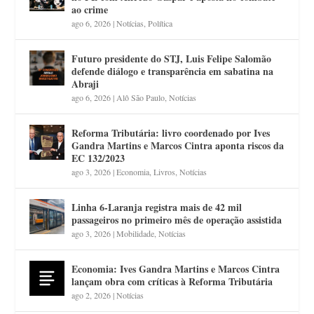
ao crime
ago 6, 2026
|
Notícias
,
Política
Futuro presidente do STJ, Luis Felipe Salomão
defende diálogo e transparência em sabatina na
Abraji
ago 6, 2026
|
Alô São Paulo
,
Notícias
Reforma Tributária: livro coordenado por Ives
Gandra Martins e Marcos Cintra aponta riscos da
EC 132/2023
ago 3, 2026
|
Economia
,
Livros
,
Notícias
Linha 6-Laranja registra mais de 42 mil
passageiros no primeiro mês de operação assistida
ago 3, 2026
|
Mobilidade
,
Notícias
Economia: Ives Gandra Martins e Marcos Cintra
lançam obra com críticas à Reforma Tributária
ago 2, 2026
|
Notícias