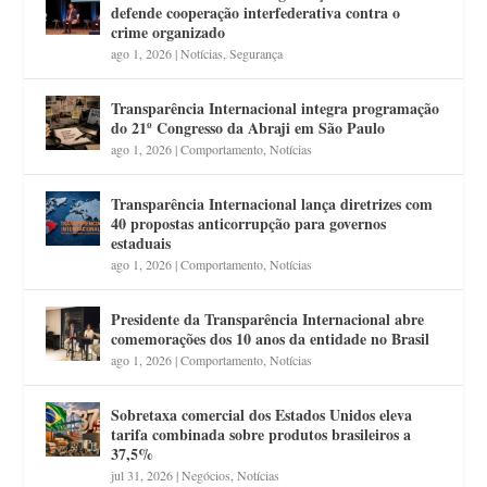
defende cooperação interfederativa contra o
crime organizado
ago 1, 2026
|
Notícias
,
Segurança
Transparência Internacional integra programação
do 21º Congresso da Abraji em São Paulo
ago 1, 2026
|
Comportamento
,
Notícias
Transparência Internacional lança diretrizes com
40 propostas anticorrupção para governos
estaduais
ago 1, 2026
|
Comportamento
,
Notícias
Presidente da Transparência Internacional abre
comemorações dos 10 anos da entidade no Brasil
ago 1, 2026
|
Comportamento
,
Notícias
Sobretaxa comercial dos Estados Unidos eleva
tarifa combinada sobre produtos brasileiros a
37,5%
jul 31, 2026
|
Negócios
,
Notícias