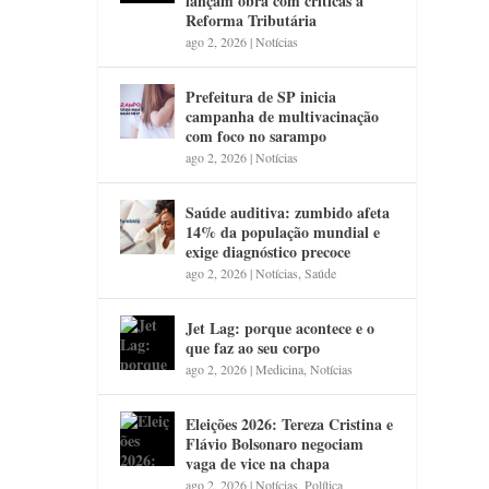
lançam obra com críticas à
Reforma Tributária
ago 2, 2026
|
Notícias
Prefeitura de SP inicia
campanha de multivacinação
com foco no sarampo
ago 2, 2026
|
Notícias
Saúde auditiva: zumbido afeta
14% da população mundial e
exige diagnóstico precoce
ago 2, 2026
|
Notícias
,
Saúde
Jet Lag: porque acontece e o
que faz ao seu corpo
ago 2, 2026
|
Medicina
,
Notícias
Eleições 2026: Tereza Cristina e
Flávio Bolsonaro negociam
vaga de vice na chapa
ago 2, 2026
|
Notícias
,
Política