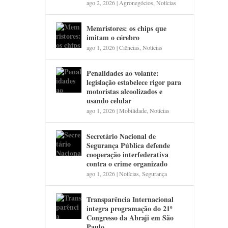
ago 2, 2026
|
Agronegócios
,
Notícias
Memristores: os chips que
imitam o cérebro
ago 1, 2026
|
Ciências
,
Notícias
Penalidades ao volante:
legislação estabelece rigor para
motoristas alcoolizados e
usando celular
ago 1, 2026
|
Mobilidade
,
Notícias
Secretário Nacional de
Segurança Pública defende
cooperação interfederativa
contra o crime organizado
ago 1, 2026
|
Notícias
,
Segurança
Transparência Internacional
integra programação do 21º
Congresso da Abraji em São
Paulo