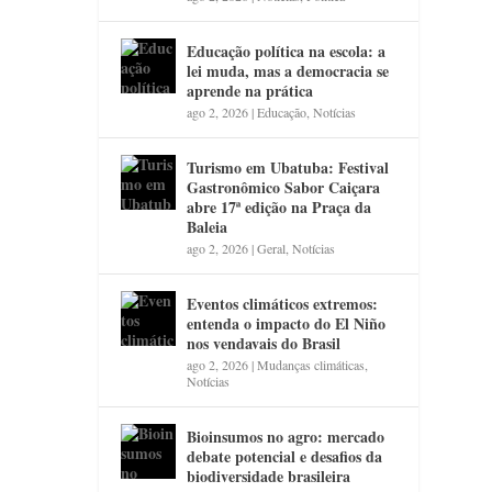
Educação política na escola: a
lei muda, mas a democracia se
aprende na prática
ago 2, 2026
|
Educação
,
Notícias
Turismo em Ubatuba: Festival
Gastronômico Sabor Caiçara
abre 17ª edição na Praça da
Baleia
ago 2, 2026
|
Geral
,
Notícias
Eventos climáticos extremos:
entenda o impacto do El Niño
nos vendavais do Brasil
ago 2, 2026
|
Mudanças climáticas
,
Notícias
Bioinsumos no agro: mercado
debate potencial e desafios da
biodiversidade brasileira