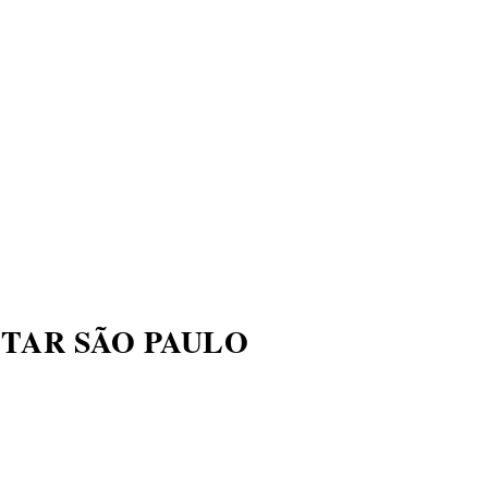
ECONOMIA
COMPORTAMENTO
CONHECIMENTOS
M
TAR SÃO PAULO
DADES COMO NOVA YORK E ENT