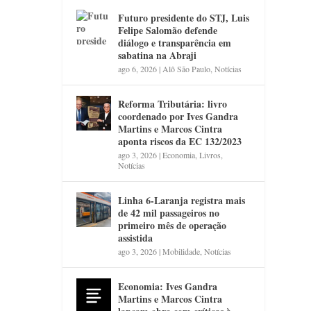
Futuro presidente do STJ, Luis
Felipe Salomão defende
diálogo e transparência em
sabatina na Abraji
ago 6, 2026
|
Alô São Paulo
,
Notícias
Reforma Tributária: livro
coordenado por Ives Gandra
Martins e Marcos Cintra
aponta riscos da EC 132/2023
ago 3, 2026
|
Economia
,
Livros
,
Notícias
Linha 6-Laranja registra mais
de 42 mil passageiros no
primeiro mês de operação
assistida
ago 3, 2026
|
Mobilidade
,
Notícias
Economia: Ives Gandra
Martins e Marcos Cintra