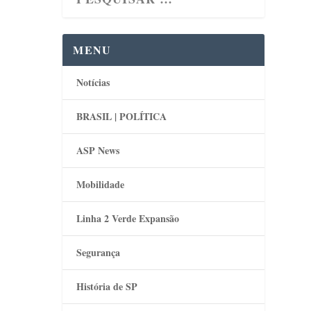
 DE
MENU
Notícias
ia
 ações
BRASIL | POLÍTICA
al ao
e
ASP News
Mobilidade
Linha 2 Verde Expansão
Segurança
História de SP