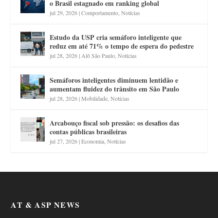
o Brasil estagnado em ranking global
jul 29, 2026
|
Comportamento
,
Notícias
Estudo da USP cria semáforo inteligente que
reduz em até 71% o tempo de espera do pedestre
jul 28, 2026
|
Alô São Paulo
,
Notícias
Semáforos inteligentes diminuem lentidão e
aumentam fluidez do trânsito em São Paulo
jul 28, 2026
|
Mobilidade
,
Notícias
Arcabouço fiscal sob pressão: os desafios das
contas públicas brasileiras
jul 27, 2026
|
Economia
,
Notícias
AT & ASP NEWS