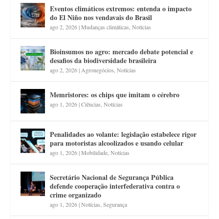
Eventos climáticos extremos: entenda o impacto
do El Niño nos vendavais do Brasil
ago 2, 2026
|
Mudanças climáticas
,
Notícias
Bioinsumos no agro: mercado debate potencial e
desafios da biodiversidade brasileira
ago 2, 2026
|
Agronegócios
,
Notícias
Memristores: os chips que imitam o cérebro
ago 1, 2026
|
Ciências
,
Notícias
Penalidades ao volante: legislação estabelece rigor
para motoristas alcoolizados e usando celular
ago 1, 2026
|
Mobilidade
,
Notícias
Secretário Nacional de Segurança Pública
defende cooperação interfederativa contra o
crime organizado
ago 1, 2026
|
Notícias
,
Segurança