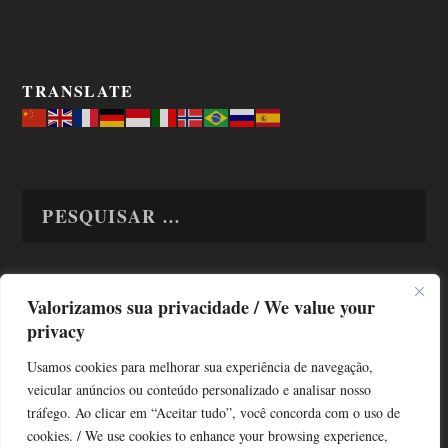
TRANSLATE
Valorizamos sua privacidade / We value your
TODAS OS ASSUNTOS
privacy
Usamos cookies para melhorar sua experiência de navegação,
veicular anúncios ou conteúdo personalizado e analisar nosso
tráfego. Ao clicar em “Aceitar tudo”, você concorda com o uso de
cookies. / We use cookies to enhance your browsing experience,