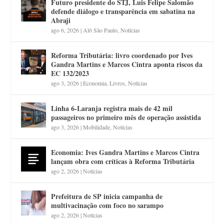
Futuro presidente do STJ, Luis Felipe Salomão
defende diálogo e transparência em sabatina na
Abraji
ago 6, 2026
|
Alô São Paulo
,
Notícias
Reforma Tributária: livro coordenado por Ives
Gandra Martins e Marcos Cintra aponta riscos da
EC 132/2023
ago 3, 2026
|
Economia
,
Livros
,
Notícias
Linha 6-Laranja registra mais de 42 mil
passageiros no primeiro mês de operação assistida
ago 3, 2026
|
Mobilidade
,
Notícias
Economia: Ives Gandra Martins e Marcos Cintra
lançam obra com críticas à Reforma Tributária
ago 2, 2026
|
Notícias
Prefeitura de SP inicia campanha de
multivacinação com foco no sarampo
ago 2, 2026
|
Notícias