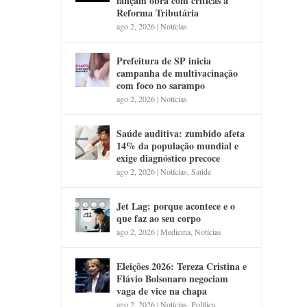
lançam obra com críticas à
Reforma Tributária
ago 2, 2026
|
Notícias
Prefeitura de SP inicia
campanha de multivacinação
com foco no sarampo
ago 2, 2026
|
Notícias
Saúde auditiva: zumbido afeta
14% da população mundial e
exige diagnóstico precoce
ago 2, 2026
|
Notícias
,
Saúde
Jet Lag: porque acontece e o
que faz ao seu corpo
ago 2, 2026
|
Medicina
,
Notícias
Eleições 2026: Tereza Cristina e
Flávio Bolsonaro negociam
vaga de vice na chapa
ago 2, 2026
|
Notícias
,
Política