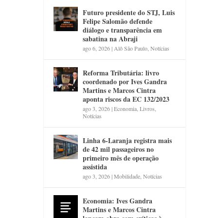
Futuro presidente do STJ, Luis
Felipe Salomão defende
diálogo e transparência em
sabatina na Abraji
ago 6, 2026
|
Alô São Paulo
,
Notícias
Reforma Tributária: livro
coordenado por Ives Gandra
Martins e Marcos Cintra
aponta riscos da EC 132/2023
ago 3, 2026
|
Economia
,
Livros
,
Notícias
Linha 6-Laranja registra mais
de 42 mil passageiros no
primeiro mês de operação
assistida
ago 3, 2026
|
Mobilidade
,
Notícias
Economia: Ives Gandra
Martins e Marcos Cintra