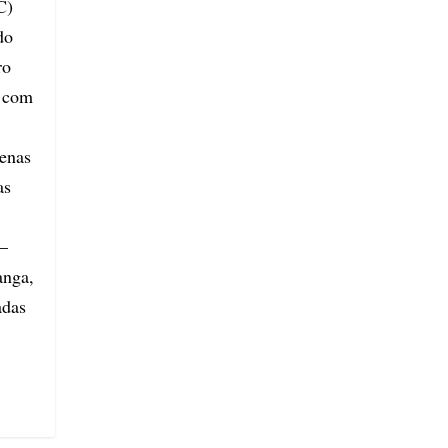
C)
do
ro
s com
enas
as
 —
anga,
adas