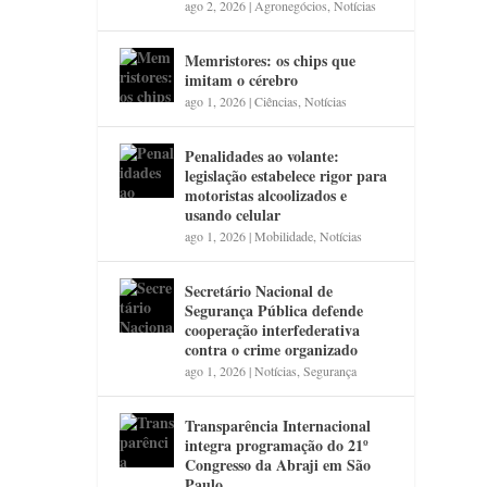
ago 2, 2026
|
Agronegócios
,
Notícias
Memristores: os chips que
imitam o cérebro
ago 1, 2026
|
Ciências
,
Notícias
Penalidades ao volante:
legislação estabelece rigor para
motoristas alcoolizados e
usando celular
ago 1, 2026
|
Mobilidade
,
Notícias
Secretário Nacional de
Segurança Pública defende
cooperação interfederativa
contra o crime organizado
ago 1, 2026
|
Notícias
,
Segurança
Transparência Internacional
integra programação do 21º
Congresso da Abraji em São
Paulo