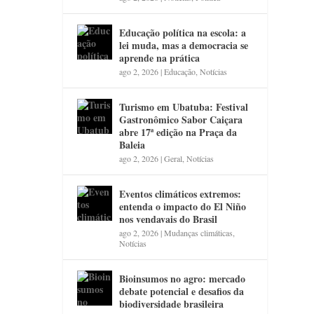
Educação política na escola: a
lei muda, mas a democracia se
aprende na prática
ago 2, 2026
|
Educação
,
Notícias
Turismo em Ubatuba: Festival
Gastronômico Sabor Caiçara
abre 17ª edição na Praça da
Baleia
ago 2, 2026
|
Geral
,
Notícias
Eventos climáticos extremos:
entenda o impacto do El Niño
nos vendavais do Brasil
ago 2, 2026
|
Mudanças climáticas
,
Notícias
Bioinsumos no agro: mercado
debate potencial e desafios da
biodiversidade brasileira